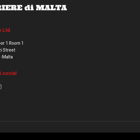
o Ltd
oor 1 Room 1
zi Street
1-Malta
i social
e di Malta / Fortissimo Ltd