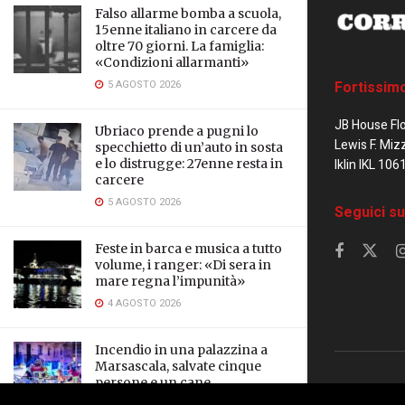
Falso allarme bomba a scuola,
15enne italiano in carcere da
oltre 70 giorni. La famiglia:
«Condizioni allarmanti»
5 AGOSTO 2026
Fortissim
JB House Fl
Ubriaco prende a pugni lo
Lewis F. Miz
specchietto di un’auto in sosta
e lo distrugge: 27enne resta in
Iklin IKL 106
carcere
5 AGOSTO 2026
Seguici su
Feste in barca e musica a tutto
volume, i ranger: «Di sera in
mare regna l’impunità»
4 AGOSTO 2026
Incendio in una palazzina a
Marsascala, salvate cinque
persone e un cane
© 2023 Corrier
3 AGOSTO 2026