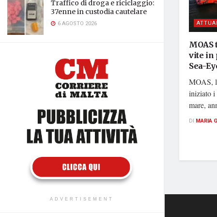
Traffico di droga e riciclaggio:
37enne in custodia cautelare
ATTUA
6 AGOSTO 2026
MOAS t
vite i
Sea-Ey
MOAS, l
iniziato 
mare, ann
DI
MARIA 
ADVERTISEMENT