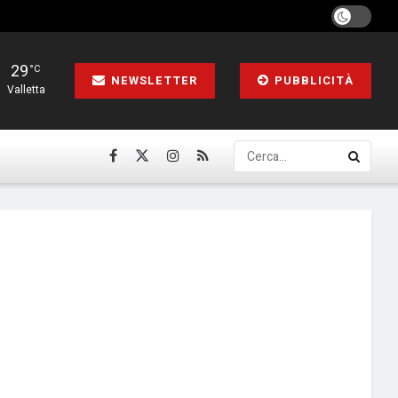
29
°C
NEWSLETTER
PUBBLICITÀ
Valletta