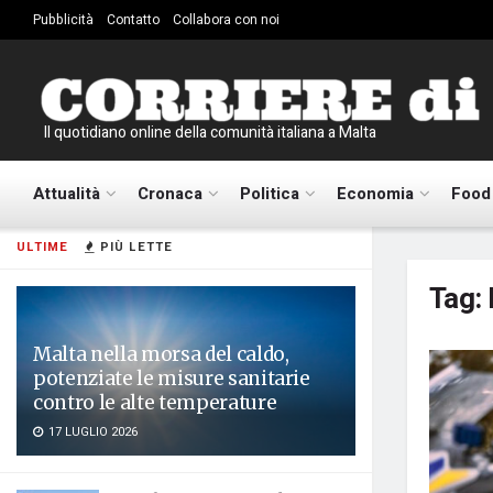
Pubblicità
Contatto
Collabora con noi
Il quotidiano online della comunità italiana a Malta
Attualità
Cronaca
Politica
Economia
Food
ULTIME
PIÙ LETTE
Tag:
Malta nella morsa del caldo,
potenziate le misure sanitarie
contro le alte temperature
17 LUGLIO 2026