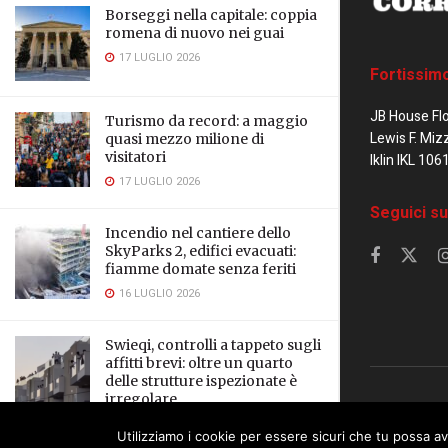
Borseggi nella capitale: coppia
romena di nuovo nei guai
17 LUGLIO 2026
Fortissim
JB House Fl
Turismo da record: a maggio
Lewis F. Miz
quasi mezzo milione di
visitatori
Iklin IKL 106
17 LUGLIO 2026
Seguici su
Incendio nel cantiere dello
SkyParks 2, edifici evacuati:
fiamme domate senza feriti
16 LUGLIO 2026
Swieqi, controlli a tappeto sugli
affitti brevi: oltre un quarto
delle strutture ispezionate è
irregolare
© 2023 Corrier
16 LUGLIO 2026
Utilizziamo i cookie per essere sicuri che tu possa av
This website uses cookies. By continuing to