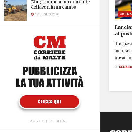
Dingli, uomo muore durante
dei lavori in un campo
CRONA
17 LUGLIO 2026
Lancia
al post
Tre giova
anni, sono
trovati in
DI
REDAZI
ADVERTISEMENT