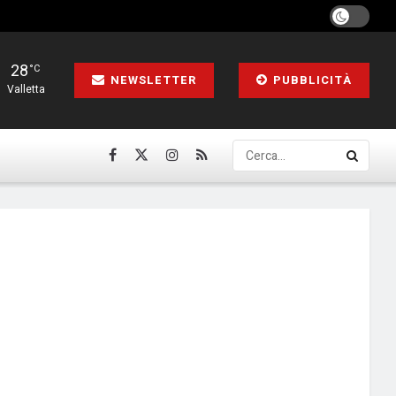
28
°C
NEWSLETTER
PUBBLICITÀ
Valletta