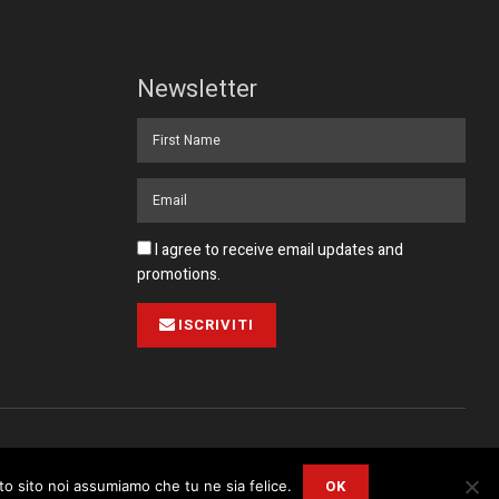
Newsletter
I agree to receive email updates and
promotions.
ISCRIVITI
Pubblicità
Collabora con noi
Contatto
Privacy Policy
OK
sto sito noi assumiamo che tu ne sia felice.
r
Privacy and Cookie Policy
.
I Agree