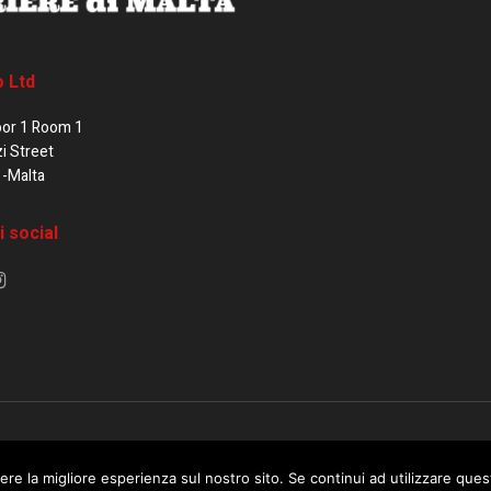
o Ltd
oor 1 Room 1
zi Street
1-Malta
i social
e di Malta / Fortissimo Ltd
ere la migliore esperienza sul nostro sito. Se continui ad utilizzare que
 use this website you are giving consent to cookies being used. Visit ou