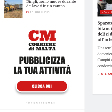
Dingli, uomo muore durante
dei lavori in un campo
DALL'I
17 LUGLIO 2026
Sparato
bilanci
deliri 
all’in
Una terri
domenica
Campiti 
condomini
DI
STEFAN
ADVERTISEMENT