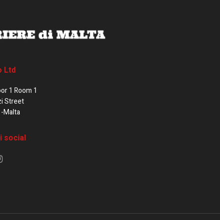
o Ltd
oor 1 Room 1
zi Street
1-Malta
i social