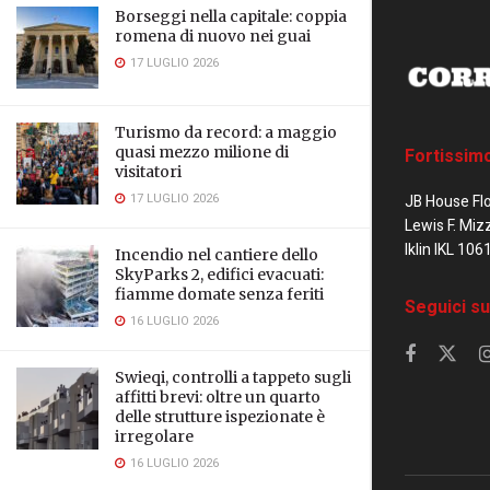
Borseggi nella capitale: coppia
romena di nuovo nei guai
17 LUGLIO 2026
Turismo da record: a maggio
quasi mezzo milione di
Fortissim
visitatori
17 LUGLIO 2026
JB House Fl
Lewis F. Miz
Iklin IKL 106
Incendio nel cantiere dello
SkyParks 2, edifici evacuati:
fiamme domate senza feriti
Seguici su
16 LUGLIO 2026
Swieqi, controlli a tappeto sugli
affitti brevi: oltre un quarto
delle strutture ispezionate è
irregolare
16 LUGLIO 2026