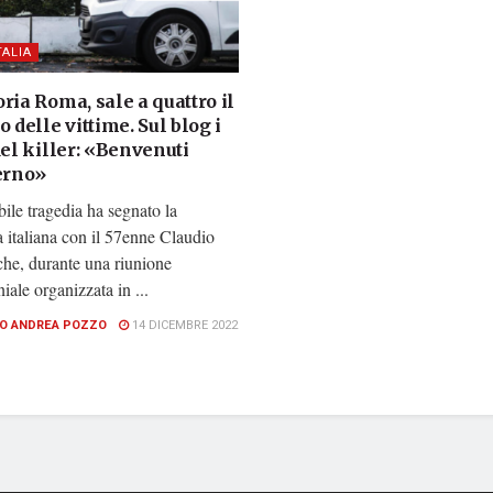
TALIA
ria Roma, sale a quattro il
o delle vittime. Sul blog i
del killer: «Benvenuti
ferno»
bile tragedia ha segnato la
 italiana con il 57enne Claudio
che, durante una riunione
ale organizzata in ...
O ANDREA POZZO
14 DICEMBRE 2022