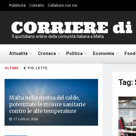
Pubblicità
Contatto
Collabora con noi
Il quotidiano online della comunità italiana a Malta
Attualità
Cronaca
Politica
Economia
Food
ULTIME
PIÙ LETTE
Tag:
Malta nella morsa del caldo,
potenziate le misure sanitarie
contro le alte temperature
17 LUGLIO 2026