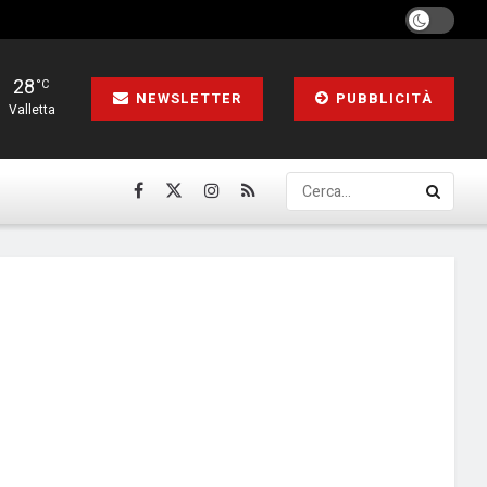
28
°C
NEWSLETTER
PUBBLICITÀ
Valletta