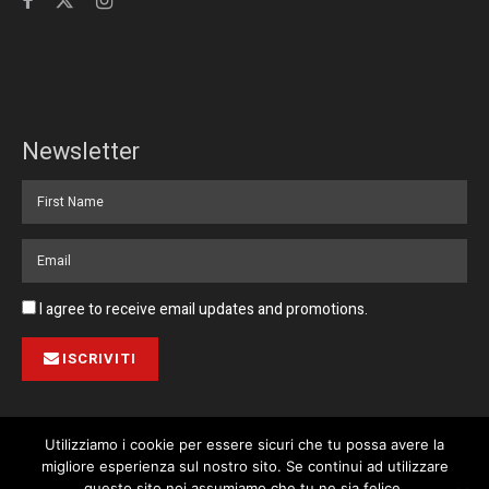
Newsletter
I agree to receive email updates and promotions.
ISCRIVITI
Utilizziamo i cookie per essere sicuri che tu possa avere la
migliore esperienza sul nostro sito. Se continui ad utilizzare
Pubblicità
Collabora con noi
Contatto
Privacy Policy
questo sito noi assumiamo che tu ne sia felice.