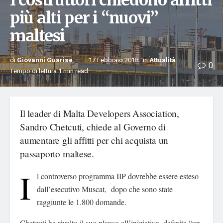
I costruttori chiedono affitti
più alti per i “nuovi”
maltesi
di
Giovanni Guarise
17 Febbraio 2018
in
Attualità
0
Tempo di lettura:1 min read
Il leader di Malta Developers Association,
Sandro Chetcuti, chiede al Governo di
aumentare gli affitti per chi acquista un
passaporto maltese.
I
l controverso programma IIP dovrebbe essere esteso
dall’esecutivo Muscat, dopo che sono state
raggiunte le 1.800 domande.
Chetcuti ha rivolto il suo plauso all’iniziativa, definita “un