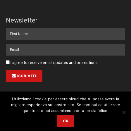
Newsletter
I agree to receive email updates and promotions.
ISCRIVITI
Utilizziamo i cookie per essere sicuri che tu possa avere la
migliore esperienza sul nostro sito. Se continui ad utilizzare
Pubblicità
Collabora con noi
Contatto
Privacy Policy
This website uses cookies. By continuing to use this website you are
questo sito noi assumiamo che tu ne sia felice.
giving consent to cookies being used. Visit our
Privacy and Cookie
© 2023 Corriere di Malta / Fortissimo Ltd
OK
Policy
.
I Agree