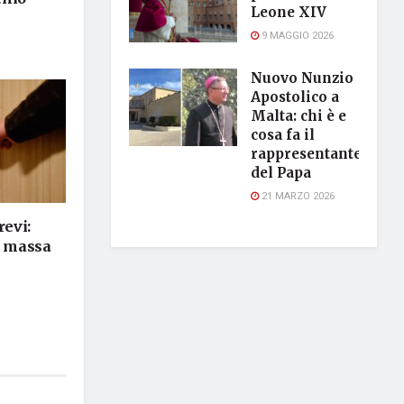
Leone XIV
9 MAGGIO 2026
Nuovo Nunzio
Apostolico a
Malta: chi è e
cosa fa il
rappresentante
del Papa
21 MARZO 2026
revi:
i massa