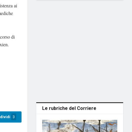
sistenza ai
 mediche
 corso di
xien.
Le rubriche del Corriere
dividi
3