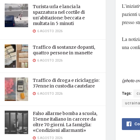
L’iniziat
Turista urla e lancia la
spazzatura nel cortile di
pazienti 
un’abitazione: beccata e
presso st
multata in 5 minuti
6 AGOSTO 2026
La notizi
una conf
Traffico di sostanze dopanti,
quattro persone in manette
6 AGOSTO 2026
Traffico di droga e riciclaggio:
(photo cr
37enne in custodia cautelare
Tags:
c
6 AGOSTO 2026
ucrain
Falso allarme bomba a scuola,
15enne italiano in carcere da
Co
oltre 70 giorni. La famiglia:
«Condizioni allarmanti»
5 AGOSTO 2026