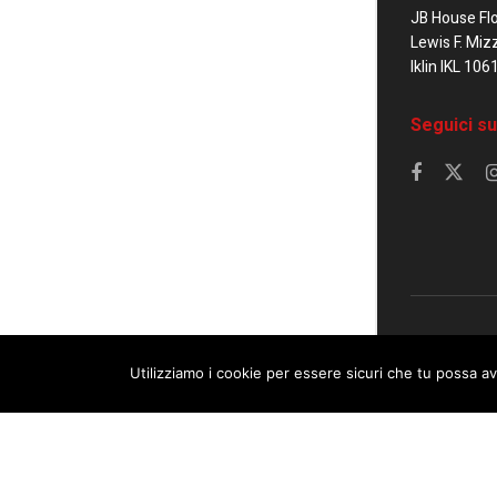
JB House Fl
Lewis F. Miz
Iklin IKL 106
Seguici su
© 2023 Corrier
Utilizziamo i cookie per essere sicuri che tu possa av
This website uses cookies. By continuing to