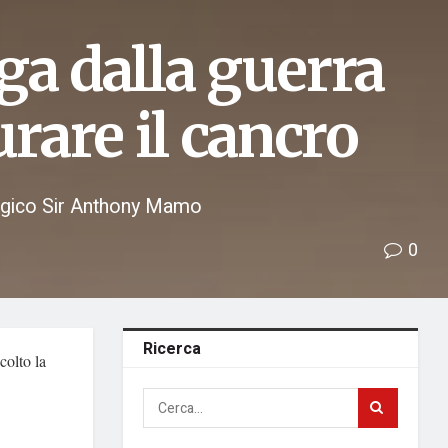
ga dalla guerra
urare il cancro
cologico Sir Anthony Mamo
0
Ricerca
colto la