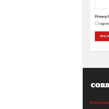
Privacy 
I agre
Fortissim