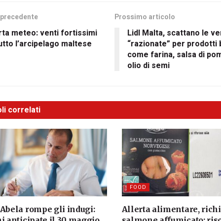
 precedente
Prossimo articolo
rta meteo: venti fortissimi
Lidl Malta, scattano le ve
utto l’arcipelago maltese
“razionate” per prodotti
come farina, salsa di p
olio di semi
li correlati
FOOD
 Abela rompe gli indugi:
Allerta alimentare, ric
i anticipate il 30 maggio
salmone affumicato: ris