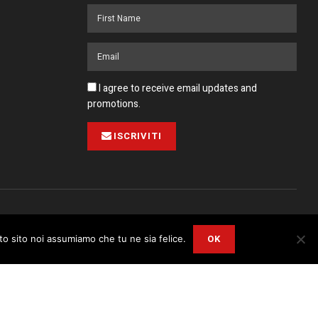
I agree to receive email updates and
promotions.
ISCRIVITI
Pubblicità
Collabora con noi
Contatto
Privacy Policy
OK
sto sito noi assumiamo che tu ne sia felice.
r
Privacy and Cookie Policy
.
I Agree