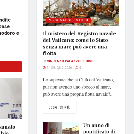
ndite
PERSONAGGI E STORIE
 base
omodoro e
Il mistero del Registro navale
del Vaticano: come lo Stato
senza mare può avere una
flotta
DI
VINCENZO PALAZZO BLOISE
21 GIUGNO 2026
0
Lo sapevate che la Città del Vaticano,
pur non avendo uno sbocco al mare,
può avere una propria flotta navale?...
DETAILS
LEGGI DI PIÙ
Un anno di
hiamato
pontificato di
chio