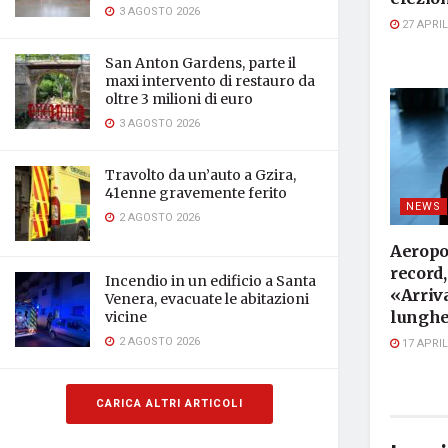
3 AGOSTO 2026
27 APRIL
San Anton Gardens, parte il
maxi intervento di restauro da
oltre 3 milioni di euro
3 AGOSTO 2026
Travolto da un’auto a Gzira,
41enne gravemente ferito
NEWS
2 AGOSTO 2026
Aeropor
record, 
Incendio in un edificio a Santa
«Arriva
Venera, evacuate le abitazioni
lunghe
vicine
2 AGOSTO 2026
17 APRIL
CARICA ALTRI ARTICOLI