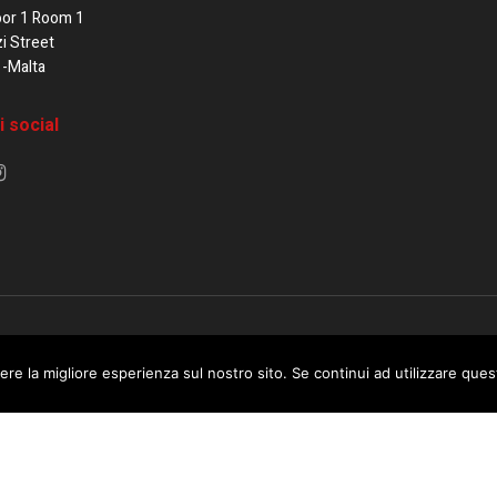
oor 1 Room 1
zi Street
1-Malta
i social
e di Malta / Fortissimo Ltd
ere la migliore esperienza sul nostro sito. Se continui ad utilizzare que
 use this website you are giving consent to cookies being used. Visit ou