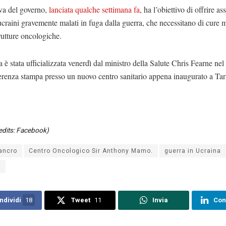
iva del governo,
lanciata qualche settimana fa
, ha l’obiettivo di offrire as
ucraini gravemente malati in fuga dalla guerra, che necessitano di cure
rutture oncologiche.
a è stata ufficializzata venerdì dal ministro della Salute Chris Fearne nel
erenza stampa presso un nuovo centro sanitario appena inaugurato a Tar
edits: Facebook)
ancro
Centro Oncologico Sir Anthony Mamo.
guerra in Ucraina
a
ndividi
18
Tweet
11
Invia
Con