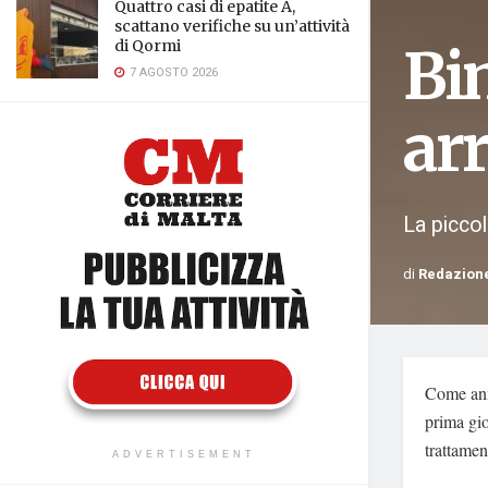
Quattro casi di epatite A,
scattano verifiche su un’attività
di Qormi
Bi
7 AGOSTO 2026
arr
La piccol
di
Redazion
Come annu
prima gio
trattame
ADVERTISEMENT