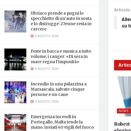
Articolo
Ubriaco prende a pugni lo
specchietto di un’auto in sosta
Alle
e lo distrugge: 27enne resta in
su t
carcere
5 AGOSTO 2026
Feste in barca e musica a tutto
volume, i ranger: «Di sera in
mare regna l’impunità»
Artico
4 AGOSTO 2026
Incendio in una palazzina a
Marsascala, salvate cinque
persone e un cane
3 AGOSTO 2026
NEWS
Emergenza incendi in
Portogallo, Malta tende la
Robert
mano: inviati 40 vigili del fuoco
elezion