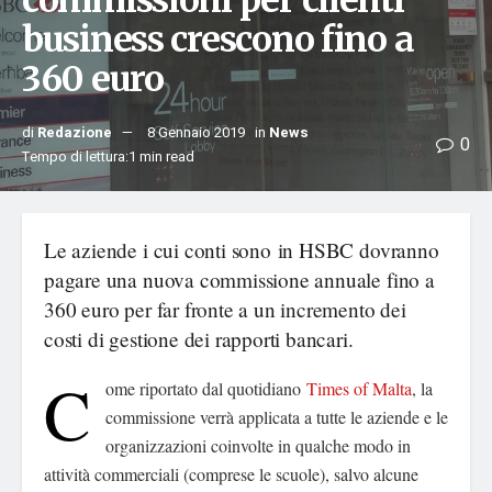
commissioni per clienti
business crescono fino a
360 euro
di
Redazione
8 Gennaio 2019
in
News
0
Tempo di lettura:1 min read
Le aziende i cui conti sono in HSBC dovranno
pagare una nuova commissione annuale fino a
360 euro per far fronte a un incremento dei
costi di gestione dei rapporti bancari.
C
ome riportato dal quotidiano
Times of Malta
, la
commissione verrà applicata a tutte le aziende e le
organizzazioni coinvolte in qualche modo in
attività commerciali (comprese le scuole), salvo alcune