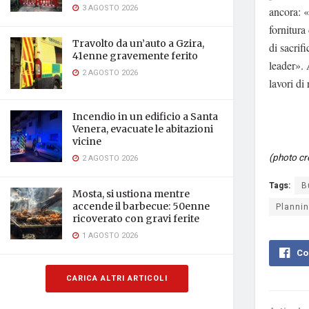
3 AGOSTO 2026
ancora: «
fornitura
Travolto da un’auto a Gzira,
di sacrif
41enne gravemente ferito
leader». 
2 AGOSTO 2026
lavori di 
Incendio in un edificio a Santa
Venera, evacuate le abitazioni
vicine
(photo cr
2 AGOSTO 2026
Tags:
B
Mosta, si ustiona mentre
accende il barbecue: 50enne
Plannin
ricoverato con gravi ferite
1 AGOSTO 2026
Co
CARICA ALTRI ARTICOLI