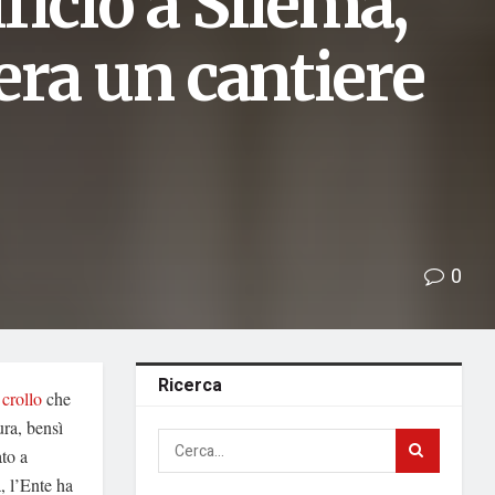
ificio a Sliema,
 era un cantiere
0
Ricerca
l
crollo
che
ura, bensì
to a
, l’Ente ha