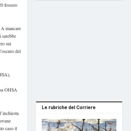
20 fossero
o. A mancare
li sarebbe
ero sui
l’oscuro del
OHSA),
essa OHSA
Le rubriche del Corriere
l’inchiesta
iovane
to caso il