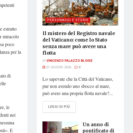
mpetenti
PERSONAGGI E STORIE
 estratto
Il mistero del Registro navale
er miracolo
del Vaticano: come lo Stato
asa poco
senza mare può avere una
lanza per la
flotta
DI
VINCENZO PALAZZO BLOISE
21 GIUGNO 2026
0
ato di
Lo sapevate che la Città del Vaticano,
elle
pur non avendo uno sbocco al mare,
può avere una propria flotta navale?...
ze, le
DETAILS
LEGGI DI PIÙ
denti nei
 nessuna
Un anno di
sti». E
pontificato di