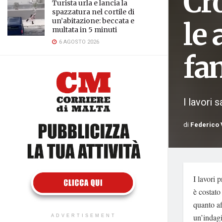
Cro
Turista urla e lancia la
spazzatura nel cortile di
un’abitazione: beccata e
le 
multata in 5 minuti
6 AGOSTO 2026
fa
I lavori 
di
Federico 
I lavori p
è costato
quanto a
un’indagi
ADVERTISEMENT