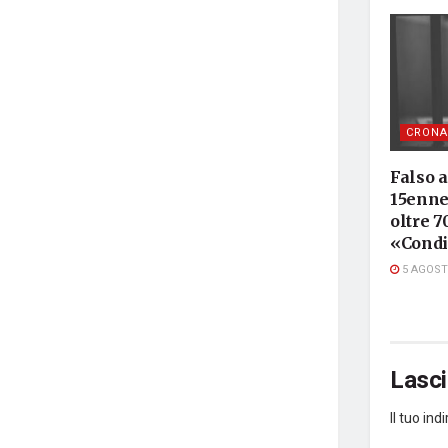
CRONA
Falso 
15enne 
oltre 7
«Condi
5 AGOST
Lasc
Il tuo in