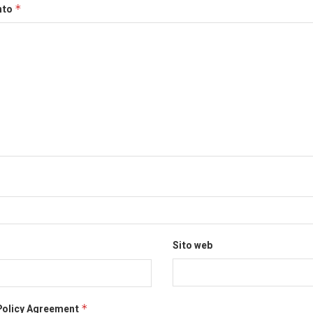
nto
*
Sito web
Policy Agreement
*