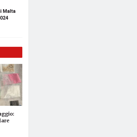
i Malta
2024
aggio:
lare