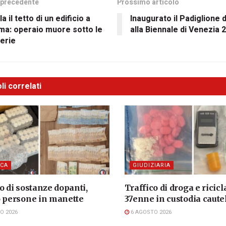
 precedente
Prossimo articolo
la il tetto di un edificio a
Inaugurato il Padiglione d
ma: operaio muore sotto le
alla Biennale di Venezia 
erie
li correlati
CA
GIUDIZIARIA
o di sostanze dopanti,
Traffico di droga e ricicl
o persone in manette
37enne in custodia caute
O 2026
6 AGOSTO 2026