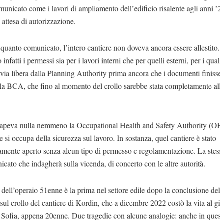
omunicato come i lavori di ampliamento dell’edificio risalente agli anni ’
 attesa di autorizzazione.
uanto comunicato, l’intero cantiere non doveva ancora essere allestit
infatti i permessi sia per i lavori interni che per quelli esterni, per i qua
l via libera dalla Planning Authority prima ancora che i documenti finiss
lla BCA, che fino al momento del crollo sarebbe stata completamente al
apeva nulla nemmeno la Occupational Health and Safety Authority (
e si occupa della sicurezza sul lavoro. In sostanza, quel cantiere è stato
tamente aperto senza alcun tipo di permesso e regolamentazione. La st
cato che indagherà sulla vicenda, di concerto con le altre autorità.
dell’operaio 51enne è la prima nel settore edile dopo la conclusione del
sul crollo del cantiere di Kordin, che a dicembre 2022 costò la vita al g
Sofia, appena 20enne. Due tragedie con alcune analogie: anche in ques