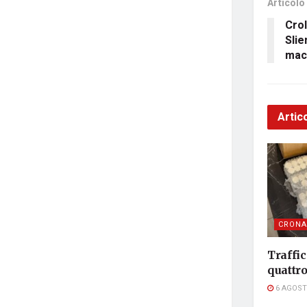
Articolo
Crol
Slie
mac
Artico
CRONA
Traffic
quattr
6 AGOST