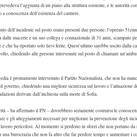
prevedeva l’aggiunta di un piano alla struttura esistente, e le autorità co
 a conoscenza dell’esistenza del cantiere.
o dell’incidente sul posto erano presenti due persone: l’operaio 51enne
a dalle macerie e un suo collega e connazionale di 31 anni, scampato p
e e che ha riportato solo lievi ferite. Quest’ultimo sarebbe uscito dalla c
rollo, chiedendo alle persone intervenute sul posto di chiamare un’ambu
gedia è prontamente intervenuto il Partito Nazionalista, che non ha manc
 il governo, chiedendo una migliore sicurezza sul lavoro e l’attuazione d
azioni derivate dall’inchiesta sulla morte di Sofia.
ità – ha affermato il PN – dovrebbero seriamente costruirsi le conoscen
e e gli atteggiamenti necessari per migliorare la prevenzione degli inci
 lavoro pericolosi. Al momento si perdono in sforzi che non portano da
in una burocrazia che non fa altro che far perdere tempo e aumentare i co