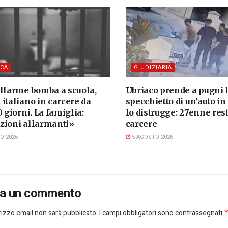
CA
GIUDIZIARIA
allarme bomba a scuola,
Ubriaco prende a pugni 
italiano in carcere da
specchietto di un’auto in
0 giorni. La famiglia:
lo distrugge: 27enne rest
zioni allarmanti»
carcere
O 2026
5 AGOSTO 2026
ia un commento
dirizzo email non sarà pubblicato.
I campi obbligatori sono contrassegnati