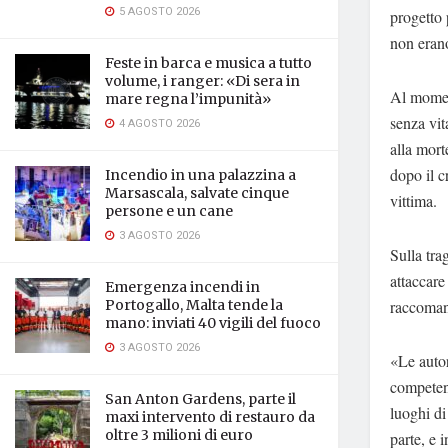
5 AGOSTO 2026
progetto 
non erano
Feste in barca e musica a tutto
volume, i ranger: «Di sera in
Al moment
mare regna l’impunità»
senza vit
4 AGOSTO 2026
alla mort
dopo il c
Incendio in una palazzina a
Marsascala, salvate cinque
vittima.
persone e un cane
3 AGOSTO 2026
Sulla tra
attaccare
Emergenza incendi in
raccomand
Portogallo, Malta tende la
mano: inviati 40 vigili del fuoco
3 AGOSTO 2026
«Le autor
competenz
San Anton Gardens, parte il
luoghi di
maxi intervento di restauro da
oltre 3 milioni di euro
parte, e 