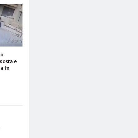
lo
 sosta e
a in
*