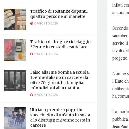
infatti c
Traffico di sostanze dopanti,
ancora in
quattro persone in manette
6 AGOSTO 2026
Secondo q
sarebbero 
Traffico di droga e riciclaggio:
servito i
37enne in custodia cautelare
tavoli de
6 AGOSTO 2026
progetto.
Falso allarme bomba a scuola,
Non ne s
15enne italiano in carcere da
l’Ente ch
oltre 70 giorni. La famiglia:
delibera
«Condizioni allarmanti»
5 AGOSTO 2026
ha comuni
Ubriaco prende a pugni lo
La morte 
specchietto di un’auto in sosta
pubblica 
e lo distrugge: 27enne resta in
carcere
JeanPaul 