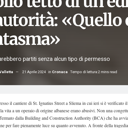
llo tetto di un ed
autorità: «Quello
ntasma»
sarebbero partiti senza alcun tipo di permesso
Valletta
21 Aprile 2024
in
Cronaca
Tempo di lettura:2 mins read
resso il cantiere di St. Ignatius Street a Sliema in cui ieri si è verificato i
 la vita a un operaio di origine albanese erano abusivi. Non una congett
ffermato dalla Building and Construction Authority (BCA) che ha avvia
ne per fare pienamente luce su quanto avvenuto. A fronte della tragedia