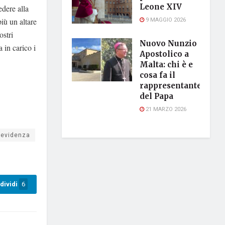
Leone XIV
edere alla
9 MAGGIO 2026
più un altare
ostri
Nuovo Nunzio
 in carico i
Apostolico a
Malta: chi è e
cosa fa il
rappresentante
del Papa
21 MARZO 2026
 evidenza
dividi
6