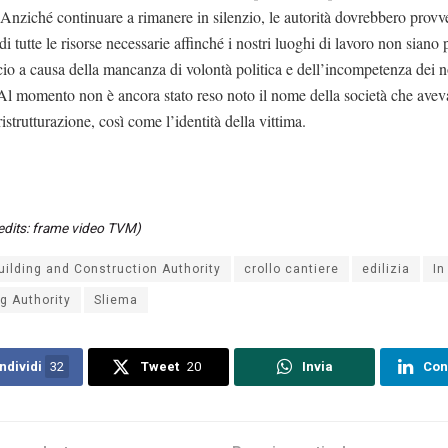
Anziché continuare a rimanere in silenzio, le autorità dovrebbero provv
 di tutte le risorse necessarie affinché i nostri luoghi di lavoro non siano 
icio a causa della mancanza di volontà politica e dell’incompetenza dei n
Al momento non è ancora stato reso noto il nome della società che aveva
ristrutturazione, così come l’identità della vittima.
edits: frame video TVM)
uilding and Construction Authority
crollo cantiere
edilizia
In
g Authority
Sliema
ndividi
32
Tweet
20
Invia
Con