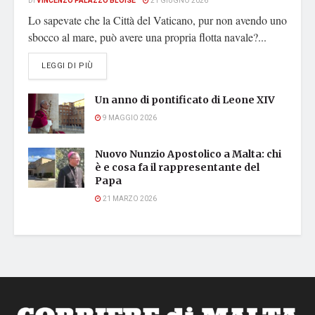
DI
VINCENZO PALAZZO BLOISE
21 GIUGNO 2026
Lo sapevate che la Città del Vaticano, pur non avendo uno
sbocco al mare, può avere una propria flotta navale?...
DETAILS
LEGGI DI PIÙ
Un anno di pontificato di Leone XIV
9 MAGGIO 2026
Nuovo Nunzio Apostolico a Malta: chi
è e cosa fa il rappresentante del
Papa
21 MARZO 2026