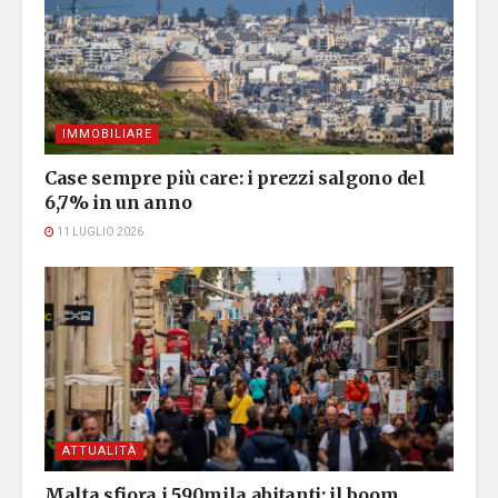
IMMOBILIARE
Case sempre più care: i prezzi salgono del
6,7% in un anno
11 LUGLIO 2026
ATTUALITÀ
Malta sfiora i 590mila abitanti: il boom