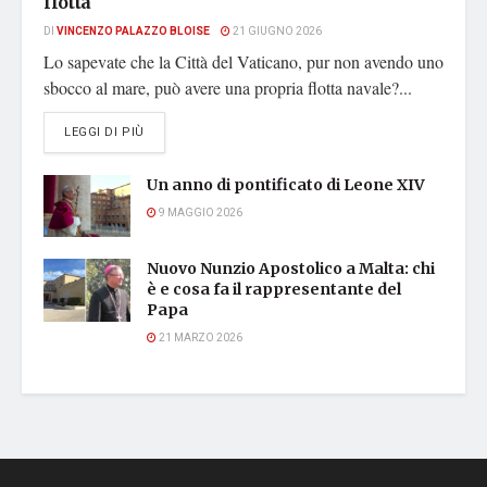
flotta
DI
VINCENZO PALAZZO BLOISE
21 GIUGNO 2026
Lo sapevate che la Città del Vaticano, pur non avendo uno
sbocco al mare, può avere una propria flotta navale?...
DETAILS
LEGGI DI PIÙ
Un anno di pontificato di Leone XIV
9 MAGGIO 2026
Nuovo Nunzio Apostolico a Malta: chi
è e cosa fa il rappresentante del
Papa
21 MARZO 2026