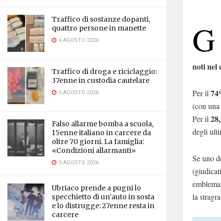
Traffico di sostanze dopanti,
G
quattro persone in manette
6 AGOSTO 2026
noti nel
Traffico di droga e riciclaggio:
37enne in custodia cautelare
74%
Per il
6 AGOSTO 2026
(con una
28,
Per il
Falso allarme bomba a scuola,
degli ult
15enne italiano in carcere da
oltre 70 giorni. La famiglia:
«Condizioni allarmanti»
Se uno de
5 AGOSTO 2026
(giudica
emblemat
Ubriaco prende a pugni lo
la strag
specchietto di un’auto in sosta
e lo distrugge: 27enne resta in
carcere