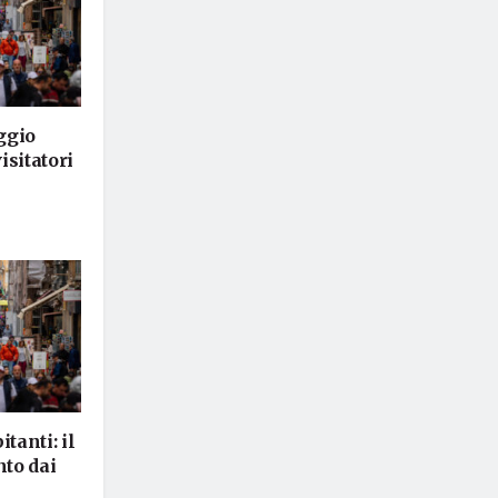
ggio
isitatori
tanti: il
to dai