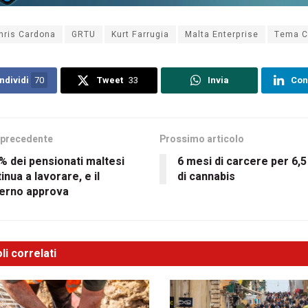
hris Cardona
GRTU
Kurt Farrugia
Malta Enterprise
Tema C
ndividi
70
Tweet
33
Invia
Con
 precedente
Prossimo articolo
0% dei pensionati maltesi
6 mesi di carcere per 6,
inua a lavorare, e il
di cannabis
erno approva
li correlati