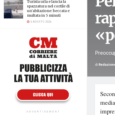
Per
Turista urla e lancia la
spazzatura nel cortile di
un’abitazione: beccata e
ra
multata in 5 minuti
6 AGOSTO 2026
«p
Preoccup
di
Redazion
Secon
media
impren
ADVERTISEMENT