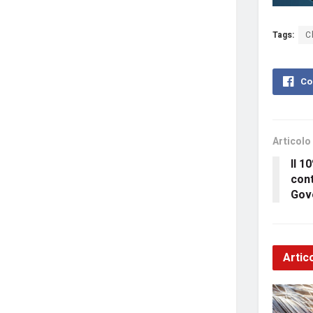
Tags:
C
Co
Articolo
Il 1
cont
Gov
Artico