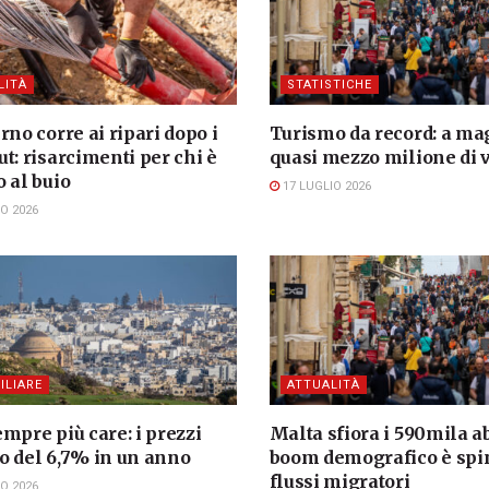
LITÀ
STATISTICHE
rno corre ai ripari dopo i
Turismo da record: a ma
t: risarcimenti per chi è
quasi mezzo milione di v
 al buio
17 LUGLIO 2026
O 2026
ILIARE
ATTUALITÀ
mpre più care: i prezzi
Malta sfiora i 590mila abi
o del 6,7% in un anno
boom demografico è spin
flussi migratori
O 2026