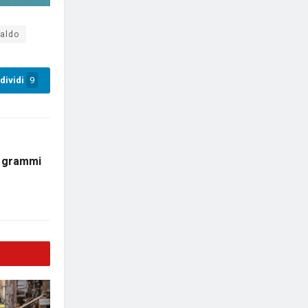
aldo
dividi
9
5 grammi