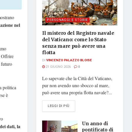
mostrano
PERSONAGGI E STORIE
uazione nel
Il mistero del Registro navale
del Vaticano: come lo Stato
senza mare può avere una
iamo
flotta
. Offrire
DI
VINCENZO PALAZZO BLOISE
 futuro
21 GIUGNO 2026
0
Lo sapevate che la Città del Vaticano,
pur non avendo uno sbocco al mare,
a politica
può avere una propria flotta navale?...
ese è
DETAILS
LEGGI DI PIÙ
ro
Un anno di
dei dati, la
pontificato di