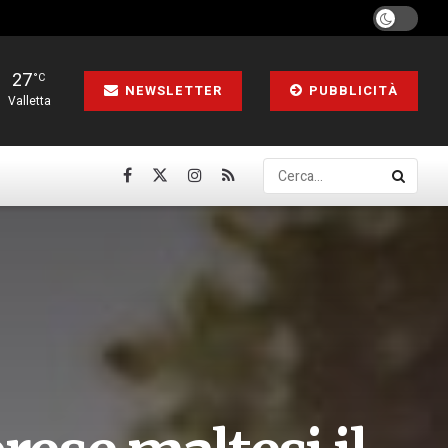
27
°C
NEWSLETTER
PUBBLICITÀ
Valletta