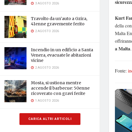
sicurezz
3 AGOSTO 2026
Kurt Fa
Travolto da un’auto a Gzira,
41enne gravemente ferito
della con
2 AGOSTO 2026
Malta Ent
offrirann
a Malta
.
Incendio in un edificio a Santa
Venera, evacuate le abitazioni
vicine
2 AGOSTO 2026
Fonte:
i
Mosta, si ustiona mentre
accende il barbecue: 50enne
ricoverato con gravi ferite
1 AGOSTO 2026
CARICA ALTRI ARTICOLI