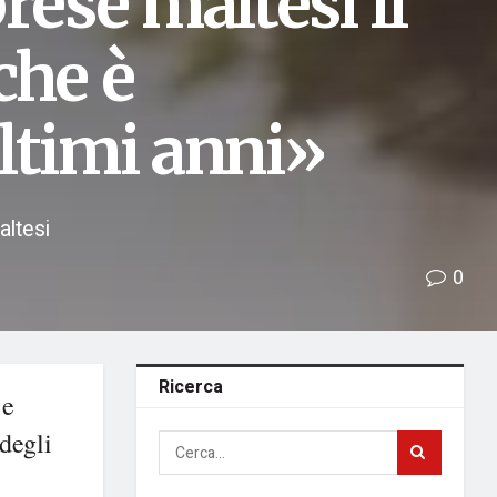
rese maltesi il
che è
ltimi anni»
altesi
0
Ricerca
 e
degli