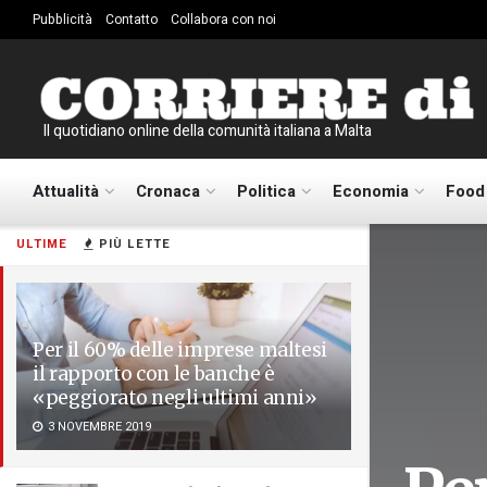
Pubblicità
Contatto
Collabora con noi
Il quotidiano online della comunità italiana a Malta
Attualità
Cronaca
Politica
Economia
Food
ULTIME
PIÙ LETTE
Per il 60% delle imprese maltesi
il rapporto con le banche è
«peggiorato negli ultimi anni»
3 NOVEMBRE 2019