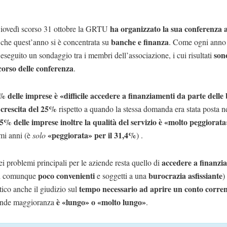
ha organizzato la sua conferenza 
iovedì scorso 31 ottobre la GRTU
banche e finanza
che quest’anno si è concentrata su
. Come ogni anno 
sono
eseguito un sondaggio tra i membri dell’associazione, i cui risultati
 corso delle conferenza
.
 delle imprese è «difficile accedere a finanziamenti da parte dell
crescita del 25%
rispetto a quando la stessa domanda era stata posta n
5% delle imprese inoltre la qualità del servizio è «molto peggiorata
«peggiorata» per il 31,4%
imi anni (è
solo
) .
accedere a finanzi
i problemi principali per le aziende resta quello di
poco convenienti
burocrazia asfissiante
ti comunque
e soggetti a una
)
tempo necessario ad aprire un conto corre
ico anche il giudizio sul
è «lungo» o «molto lungo»
rande maggioranza
.