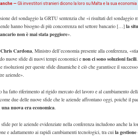
 anche —
Gli investitori stranieri dicono la loro su Malta e la sua economia
sione del sondaggio la GRTU sentenzia che «i risultati del sondaggio 
la sit
ziende hanno bisogno di più concorrenza nel settore bancario […]
bancario non è mai stata peggiore
».
Chris Cardona
o
, Ministro dell’economia presente alla conferenza, «st
non ci sono soluzioni facili
ndo nuove sfide di nuovi tempi economici e
e risoluzioni per queste sfide dinamiche è ciò che garantisce il successo
tre aziende».
ro ha fatto riferimento al rigido mercato del lavoro e al cambiamento dell
come due delle nuove sfide che le aziende affrontano oggi, poiché il pa
una nuova era economica
n
.
sfide per le aziende evidenziate nella conferenza includono anche la lo
la gestione 
one e adattamento ai rapidi cambiamenti tecnologici, tra cui