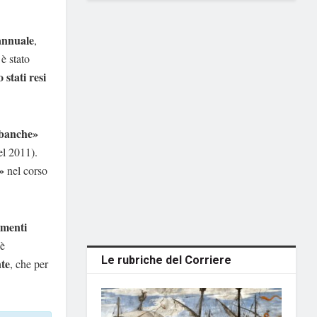
annuale
,
è stato
 stati resi
e banche»
el 2011).
»
nel corso
amenti
 è
Le rubriche del Corriere
nte
, che per