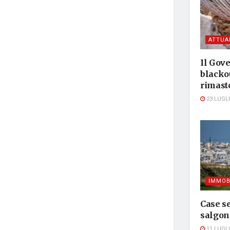
ATTUA
Il Gove
blackou
rimasto
23 LUGLI
IMMOB
Case se
salgon
11 LUGLI