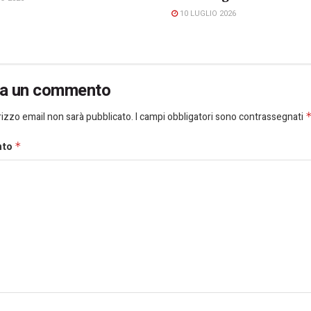
10 LUGLIO 2026
ia un commento
dirizzo email non sarà pubblicato.
I campi obbligatori sono contrassegnati
nto
*