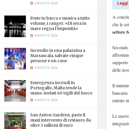
Leggi
5 AGOSTO 2026
A conclu
Feste in barca e musica a tutto
volume, i ranger: «Di sera in
che le a
mare regna l’impunità»
settore 
4 AGOSTO 2026
Second
Incendio in una palazzina a
affronta
Marsascala, salvate cinque
persone e un cane
supporto 
3 AGOSTO 2026
delle nos
Emergenza incendi in
Il minist
Portogallo, Malta tende la
bancaria 
mano: inviati 40 vigili del fuoco
entrato i
3 AGOSTO 2026
San Anton Gardens, parte il
Le nuove 
maxi intervento di restauro da
integrazi
oltre 3 milioni di euro