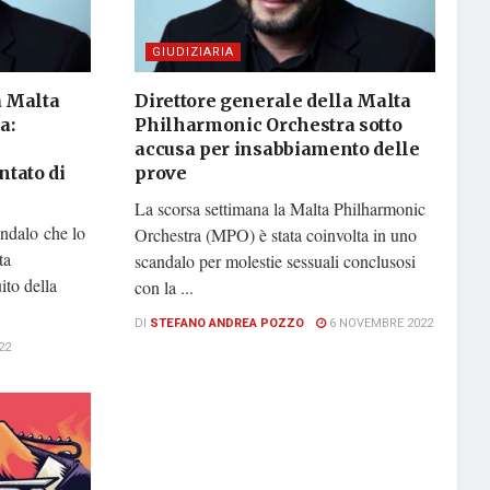
GIUDIZIARIA
a Malta
Direttore generale della Malta
a:
Philharmonic Orchestra sotto
accusa per insabbiamento delle
ntato di
prove
La scorsa settimana la Malta Philharmonic
andalo che lo
Orchestra (MPO) è stata coinvolta in uno
ta
scandalo per molestie sessuali conclusosi
ito della
con la ...
DI
STEFANO ANDREA POZZO
6 NOVEMBRE 2022
22