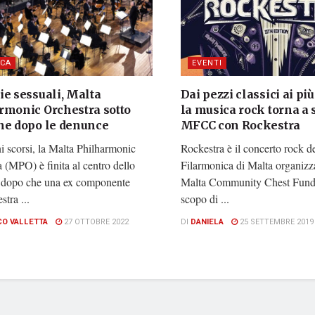
CA
EVENTI
ie sessuali, Malta
Dai pezzi classici ai pi
rmonic Orchestra sotto
la musica rock torna a 
ne dopo le denunce
MFCC con Rockestra
i scorsi, la Malta Philharmonic
Rockestra è il concerto rock d
 (MPO) è finita al centro dello
Filarmonica di Malta organizz
 dopo che una ex componente
Malta Community Chest Fund 
stra ...
scopo di ...
CO VALLETTA
27 OTTOBRE 2022
DI
DANIELA
25 SETTEMBRE 2019