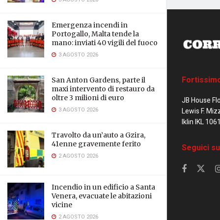
Emergenza incendi in
Portogallo, Malta tende la
mano: inviati 40 vigili del fuoco
3 AGOSTO 2026
Fortissim
San Anton Gardens, parte il
maxi intervento di restauro da
oltre 3 milioni di euro
JB House Fl
3 AGOSTO 2026
Lewis F. Miz
Iklin IKL 106
Travolto da un’auto a Gzira,
41enne gravemente ferito
Seguici su
2 AGOSTO 2026
Incendio in un edificio a Santa
Venera, evacuate le abitazioni
vicine
2 AGOSTO 2026