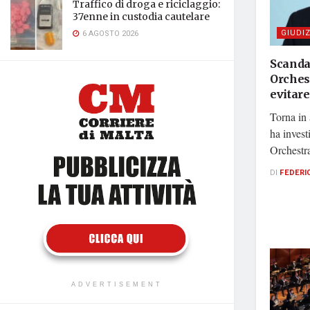
Traffico di droga e riciclaggio:
37enne in custodia cautelare
GIUDIZ
6 AGOSTO 2026
Scanda
Orchest
evitar
Torna in 
ha invest
Orchestra
DI
FEDERI
ADVERTISEMENT