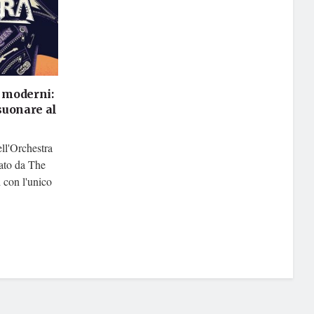
ù moderni:
suonare al
ell'Orchestra
ato da The
con l'unico