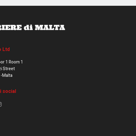
o Ltd
oor 1 Room 1
zi Street
1-Malta
i social