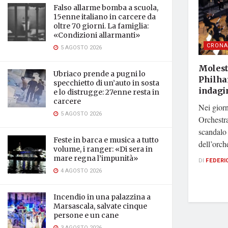
Falso allarme bomba a scuola,
15enne italiano in carcere da
oltre 70 giorni. La famiglia:
«Condizioni allarmanti»
CRONA
5 AGOSTO 2026
Molest
Ubriaco prende a pugni lo
Philha
specchietto di un’auto in sosta
indagi
e lo distrugge: 27enne resta in
carcere
Nei giorn
5 AGOSTO 2026
Orchestra
scandalo
Feste in barca e musica a tutto
dell’orche
volume, i ranger: «Di sera in
mare regna l’impunità»
DI
FEDERI
4 AGOSTO 2026
Incendio in una palazzina a
Marsascala, salvate cinque
persone e un cane
3 AGOSTO 2026