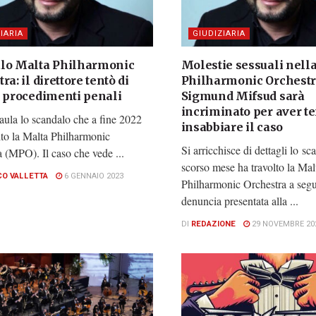
IARIA
GIUDIZIARIA
lo Malta Philharmonic
Molestie sessuali nell
ra: il direttore tentò di
Philharmonic Orchestr
e procedimenti penali
Sigmund Mifsud sarà
incriminato per aver te
aula lo scandalo che a fine 2022
insabbiare il caso
ito la Malta Philharmonic
Si arricchisce di dettagli lo sc
 (MPO). Il caso che vede ...
scorso mese ha travolto la Mal
CO VALLETTA
6 GENNAIO 2023
Philharmonic Orchestra a segu
denuncia presentata alla ...
DI
REDAZIONE
29 NOVEMBRE 20