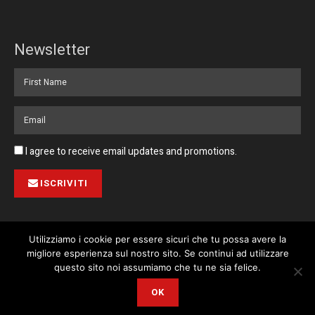
Newsletter
I agree to receive email updates and promotions.
ISCRIVITI
Utilizziamo i cookie per essere sicuri che tu possa avere la
migliore esperienza sul nostro sito. Se continui ad utilizzare
Pubblicità
Collabora con noi
Contatto
Privacy Policy
This website uses cookies. By continuing to use this website you are
questo sito noi assumiamo che tu ne sia felice.
giving consent to cookies being used. Visit our
Privacy and Cookie
© 2023 Corriere di Malta / Fortissimo Ltd
OK
Policy
.
I Agree