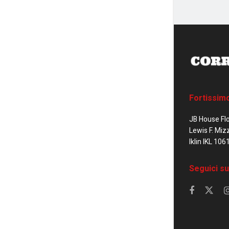
Fortissim
JB House Fl
Lewis F. Miz
Iklin IKL 106
Seguici su