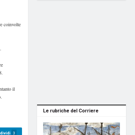
e coinvolte
.
re
8.
ntanto il
.
Le rubriche del Corriere
dividi
3