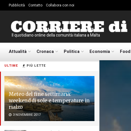
Pubblicità
Contatto
Collabora con noi
Il quotidiano online della comunità italiana a Malta
Attualità
Cronaca
Politica
Economia
Food
ULTIME
PIÙ LETTE
Meteo del fine settimana:
weekend di sole e temperature in
rialzo
3 NOVEMBRE 2017