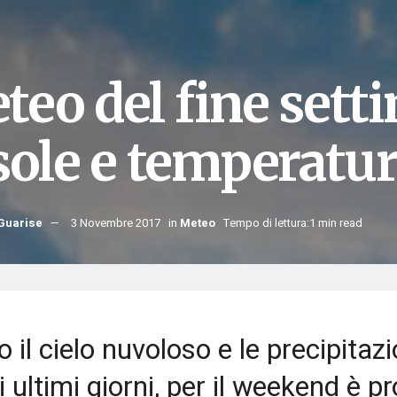
teo del fine set
sole e temperatur
Guarise
3 Novembre 2017
in
Meteo
Tempo di lettura:1 min read
 il cielo nuvoloso e le precipitazi
i ultimi giorni, per il weekend è p