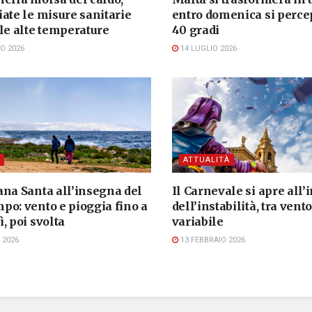
ate le misure sanitarie
entro domenica si perc
le alte temperature
40 gradi
O 2026
14 LUGLIO 2026
ATTUALITÀ
ana Santa all’insegna del
Il Carnevale si apre all
po: vento e pioggia fino a
dell’instabilità, tra vent
, poi svolta
variabile
 2026
13 FEBBRAIO 2026