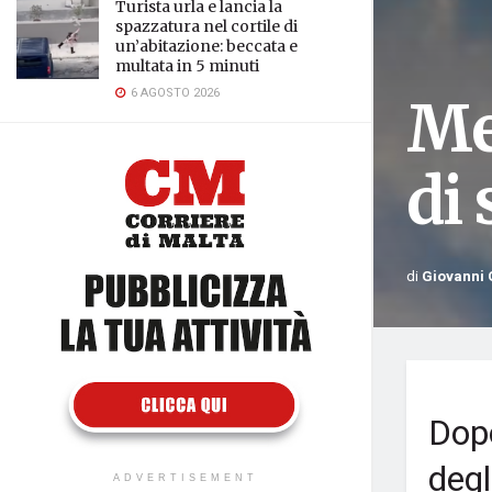
Turista urla e lancia la
spazzatura nel cortile di
un’abitazione: beccata e
multata in 5 minuti
6 AGOSTO 2026
Me
di 
di
Giovanni 
Dopo
degl
ADVERTISEMENT