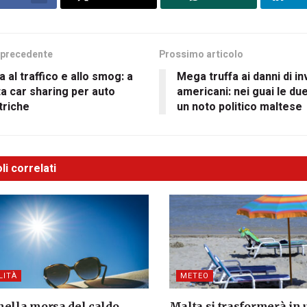
 precedente
Prossimo articolo
a al traffico e allo smog: a
Mega truffa ai danni di in
a car sharing per auto
americani: nei guai le due 
triche
un noto politico maltese
li correlati
LITÀ
METEO
nella morsa del caldo,
Malta si trasformerà in 