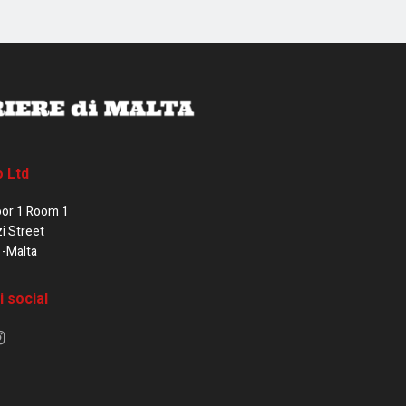
o Ltd
oor 1 Room 1
zi Street
1-Malta
i social