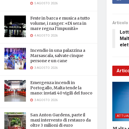
5 AGOSTO 2026
Feste in barca e musica a tutto
Articolo
volume, i ranger: «Di sera in
mare regna l’impunità»
Lott
4 AGOSTO 2026
Malt
elet
Incendio in una palazzina a
Marsascala, salvate cinque
persone e un cane
3 AGOSTO 2026
Artico
Emergenza incendi in
Portogallo, Malta tende la
mano: inviati 40 vigili del fuoco
3 AGOSTO 2026
San Anton Gardens, parte il
ATTUA
maxi intervento di restauro da
oltre 3 milioni di euro
Malta 