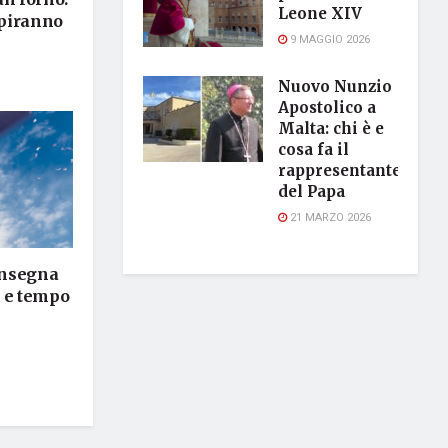
Leone XIV
epiranno
9 MAGGIO 2026
Nuovo Nunzio
Apostolico a
Malta: chi è e
cosa fa il
rappresentante
del Papa
21 MARZO 2026
’insegna
o e tempo