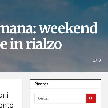
timana: weekend
e in rialzo
0
Ricerca
oni
ronto