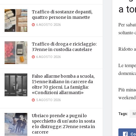
a to
Traffico di sostanze dopanti,
quattro persone in manette
Per sabat
6 AGOSTO 2026
soltanto 
Traffico di droga e riciclaggio:
Ridotto a
37enne in custodia cautelare
6 AGOSTO 2026
Le temper
domenica 
Falso allarme bomba a scuola,
15enne italiano in carcere da
oltre 70 giorni. La famiglia:
Più minac
«Condizioni allarmanti»
weekend r
5 AGOSTO 2026
Tags:
M
Ubriaco prende a pugni lo
specchietto di un’auto in sosta
e lo distrugge: 27enne resta in
carcere
Co