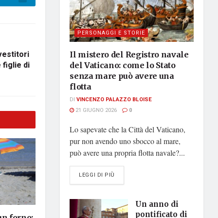
PERSONAGGI E STORIE
vestitori
Il mistero del Registro navale
figlie di
del Vaticano: come lo Stato
senza mare può avere una
flotta
DI
VINCENZO PALAZZO BLOISE
21 GIUGNO 2026
0
Lo sapevate che la Città del Vaticano,
pur non avendo uno sbocco al mare,
può avere una propria flotta navale?...
DETAILS
LEGGI DI PIÙ
Un anno di
pontificato di
un forno: