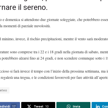
rnare il sereno.
o e domenica si attendono due giornate soleggiate, che potrebbero esser
da momenti di parziale nuvolosità.
l minimo, invece, il rischio precipitazioni, mentre il vento sarà moderato
ature sono comprese tra i 22 e i 18 gradi nella giornata di sabato, ment
potrebbero alzarsi fino ai 24 gradi, e non scendere comunque sotto i 1
cioso si farà invece il tempo con l’inizio della prossima settimana, ma i
egalerà una tregua, e le condizioni favorevoli per fare attività all’aperto
eteo
ndividi
17
Tweet
10
Invia
Con