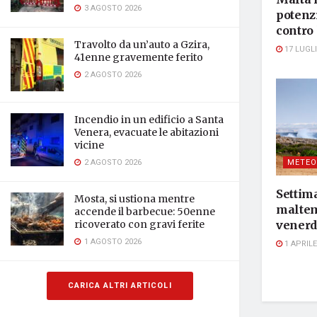
3 AGOSTO 2026
potenzi
contro 
Travolto da un’auto a Gzira,
17 LUGLI
41enne gravemente ferito
2 AGOSTO 2026
Incendio in un edificio a Santa
Venera, evacuate le abitazioni
vicine
2 AGOSTO 2026
METEO
Settim
Mosta, si ustiona mentre
maltem
accende il barbecue: 50enne
ricoverato con gravi ferite
venerdì
1 AGOSTO 2026
1 APRILE
CARICA ALTRI ARTICOLI