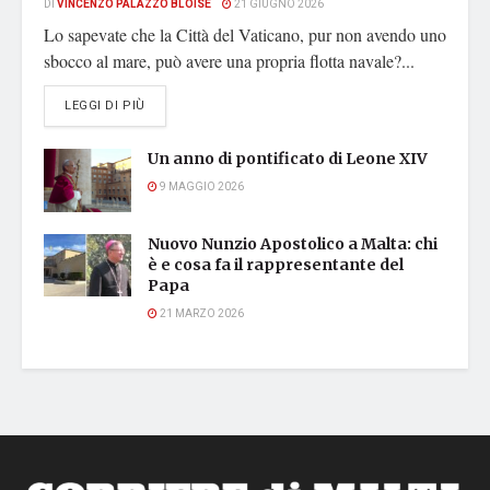
DI
VINCENZO PALAZZO BLOISE
21 GIUGNO 2026
Lo sapevate che la Città del Vaticano, pur non avendo uno
sbocco al mare, può avere una propria flotta navale?...
DETAILS
LEGGI DI PIÙ
Un anno di pontificato di Leone XIV
9 MAGGIO 2026
Nuovo Nunzio Apostolico a Malta: chi
è e cosa fa il rappresentante del
Papa
21 MARZO 2026