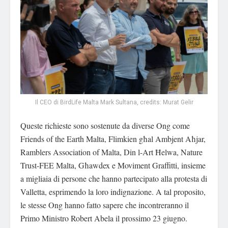
Il CEO di BirdLife Malta Mark Sultana, credits: Murat Gelir
Queste richieste sono sostenute da diverse Ong come
Friends of the Earth Malta, Flimkien għal Ambjent Aħjar,
Ramblers Association of Malta, Din l-Art Ħelwa, Nature
Trust-FEE Malta, Għawdex e Moviment Graffitti, insieme
a migliaia di persone che hanno partecipato alla protesta di
Valletta, esprimendo la loro indignazione. A tal proposito,
le stesse Ong hanno fatto sapere che incontreranno il
Primo Ministro Robert Abela il prossimo 23 giugno.