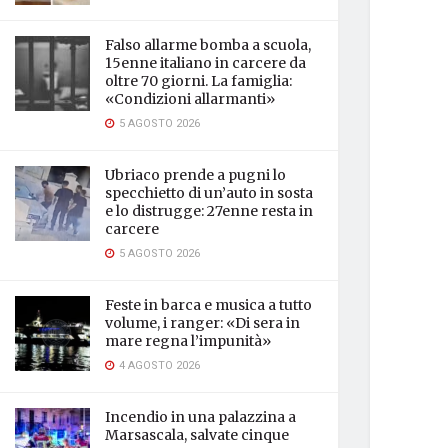
Falso allarme bomba a scuola,
15enne italiano in carcere da
oltre 70 giorni. La famiglia:
«Condizioni allarmanti»
5 AGOSTO 2026
Ubriaco prende a pugni lo
specchietto di un’auto in sosta
e lo distrugge: 27enne resta in
carcere
5 AGOSTO 2026
Feste in barca e musica a tutto
volume, i ranger: «Di sera in
mare regna l’impunità»
4 AGOSTO 2026
Incendio in una palazzina a
Marsascala, salvate cinque