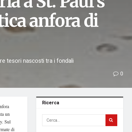
ia a St. Paul’s
tica anfora di
e tesori nascosti tra i fondali
0
Ricerca
anfora
sta un
y. Sul
rmate di