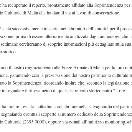
 ha recuperato il reperto, prontamente affidato alla Soprintendenza per i
o Culturale di Malta che ha dato il via ai lavori di conservazione.
è stata successivamente trasferita nei laboratori dell’autorità per il proce
zazione, prima di essere ulteriormente analizzata dagli archeologi, che n
settimane cercheranno di scoprire informazioni più dettagliate sulla sua
o storico.
mo il nostro ringraziamento alle Forze Armate di Malta per la loro rap
one, garantendo così la preservazione del nostro patrimonio culturale
rato la Soprintendenza, ricordando inoltre che, secondo la legislazione 
rio segnalare il ritrovamento di qualsiasi reperto storico entro 24 ore.
à ha inoltre invitato i cittadini a collaborare nella salvaguardia del patri
, segnalando eventuali scoperte al numero dedicato della Soprintendenza
o Culturale (2395 0000), oppure via e-mail all’indirizzo
monitoring.s