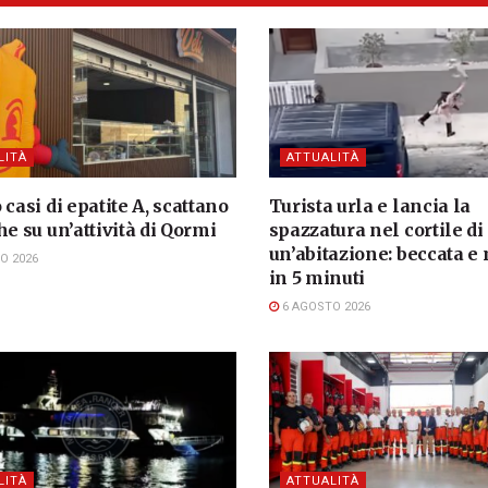
LITÀ
ATTUALITÀ
 casi di epatite A, scattano
Turista urla e lancia la
he su un’attività di Qormi
spazzatura nel cortile di
un’abitazione: beccata e
O 2026
in 5 minuti
6 AGOSTO 2026
LITÀ
ATTUALITÀ