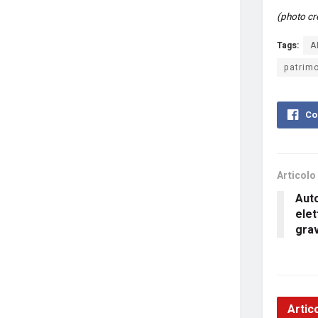
(photo cr
Tags:
A
patrimo
Co
Articolo
Aut
elet
gra
Artico