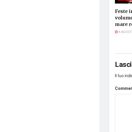
Feste i
volume,
mare r
4 AGOST
Lasc
Il tuo in
Comme