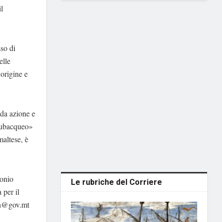
l
sso di
elle
 origine e
ida azione e
 subacqueo»
maltese, è
monio
Le rubriche del Corriere
 per il
ch@gov.mt