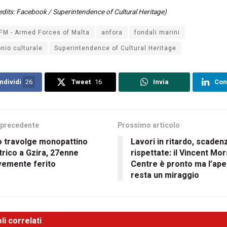
edits: Facebook / Superintendence of Cultural Heritage)
FM - Armed Forces of Malta
anfora
fondali marini
nio culturale
Superintendence of Cultural Heritage
ndividi
26
Tweet
16
Invia
Con
 precedente
Prossimo articolo
o travolge monopattino
Lavori in ritardo, scaden
trico a Gzira, 27enne
rispettate: il Vincent Mo
vemente ferito
Centre è pronto ma l’ape
resta un miraggio
li correlati