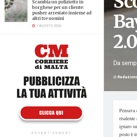
Sco
Scambia un poliziotto in
borghese per un cliente:
pusher arrestato insieme ad
Bay
altri tre uomini
7 AGOSTO 2026
2.
Da sempre
di
Redazion
Pensava d
risalente
ignaro su
posto è i
ADVERTISEMENT