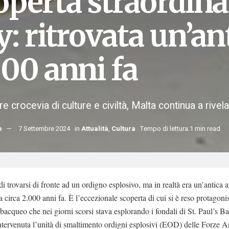
perta straordinar
: ritrovata un’an
000 anni fa
 crocevia di culture e civiltà, Malta continua a rivelar
e
7 Settembre 2024
in
Attualità
,
Cultura
Tempo di lettura:1 min read
i trovarsi di fronte ad un ordigno esplosivo, ma in realtà era un’antica 
 a circa 2.000 anni fa. È l’eccezionale scoperta di cui si è reso protagoni
bacqueo che nei giorni scorsi stava esplorando i fondali di St. Paul’s Ba
ntervenuta l’unità di smaltimento ordigni esplosivi (EOD) delle Forze A