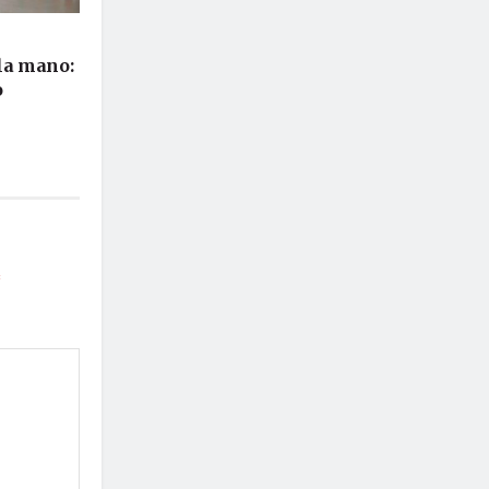
 la mano:
o
*