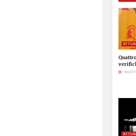
ATTUA
Quattro
verific
7 AGOST
ATTUA