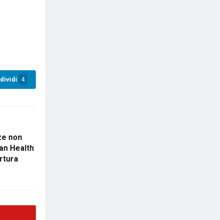
dividi
4
ze non
ran Health
rtura