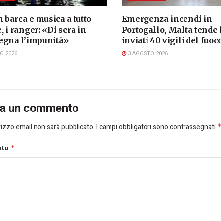
n barca e musica a tutto
Emergenza incendi in
 i ranger: «Di sera in
Portogallo, Malta tende
egna l’impunità»
inviati 40 vigili del fuoc
O 2026
3 AGOSTO 2026
ia un commento
dirizzo email non sarà pubblicato.
I campi obbligatori sono contrassegnati
nto
*