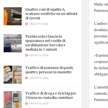
Malta che
Quattro casi di epatite A,
Patrimoni
scattano verifiche su un’attività
di Qormi
L’anfora 
7 AGOSTO 2026
desaliniz
prossime 
Turista urla e lancia la
spazzatura nel cortile di
significat
un’abitazione: beccata e
multata in 5 minuti
«Esprimia
6 AGOSTO 2026
cooperazi
ha dichia
Traffico di sostanze dopanti,
quattro persone in manette
obbligato
6 AGOSTO 2026
L’autorit
culturale
Traffico di droga e riciclaggio:
37enne in custodia cautelare
Patrimoni
6 AGOSTO 2026