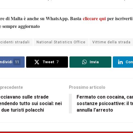
ere di Malta è anche su WhatsApp. Basta
cliccare qui
per iscriverti
e sempre aggiornato
ncidenti stradali
National Statistics Office
Vittime della strada
ndividi
11
Tweet
7
Invia
Con
 precedente
Prossimo articolo
cciavano sulle strade
Fermato con cocaina, ca
endendo tutto sui social: nei
sostanze psicoattive: il t
 due turisti polacchi
annulla l’arresto