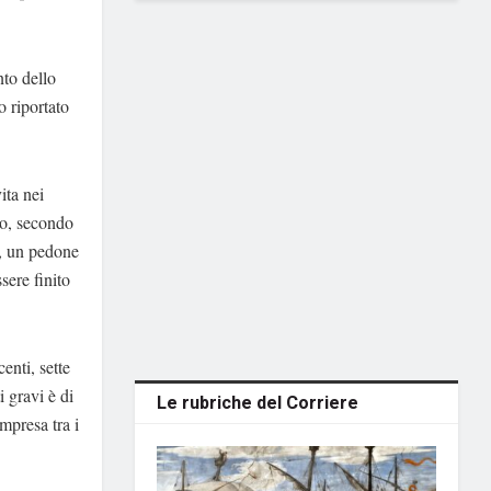
nto dello
o riportato
ita nei
co, secondo
o, un pedone
sere finito
enti, sette
i gravi è di
Le rubriche del Corriere
mpresa tra i