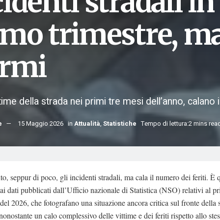
cidenti stradali i
imo trimestre, ma
rmi
time della strada nei primi tre mesi dell’anno, calano i 
e
15 Maggio 2026
in
Attualità
,
Statistiche
Tempo di lettura:2 mins rea
o, seppur di poco, gli incidenti stradali, ma cala il numero dei feriti. È
i dati pubblicati dall’Ufficio nazionale di Statistica (NSO) relativi al p
 del 2026, che fotografano una situazione ancora critica sul fronte della 
 nonostante un calo complessivo delle vittime e dei feriti rispetto allo st