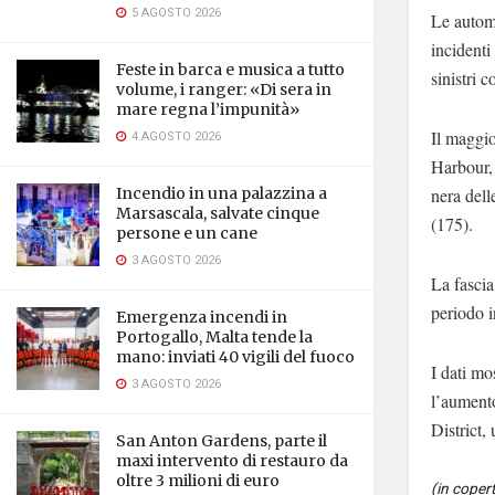
5 AGOSTO 2026
Le automo
incidenti
Feste in barca e musica a tutto
sinistri 
volume, i ranger: «Di sera in
mare regna l’impunità»
Il maggio
4 AGOSTO 2026
Harbour, 
nera dell
Incendio in una palazzina a
Marsascala, salvate cinque
(175).
persone e un cane
3 AGOSTO 2026
La fascia
periodo i
Emergenza incendi in
Portogallo, Malta tende la
mano: inviati 40 vigili del fuoco
I dati mo
3 AGOSTO 2026
l’aumento
District, 
San Anton Gardens, parte il
maxi intervento di restauro da
oltre 3 milioni di euro
(in coper