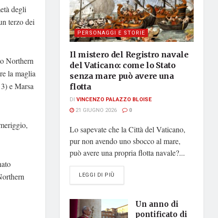
età degli
un terzo dei
PERSONAGGI E STORIE
Il mistero del Registro navale
tto Northern
del Vaticano: come lo Stato
re la maglia
senza mare può avere una
213) e Marsa
flotta
DI
VINCENZO PALAZZO BLOISE
21 GIUGNO 2026
0
omeriggio,
Lo sapevate che la Città del Vaticano,
pur non avendo uno sbocco al mare,
può avere una propria flotta navale?...
nato
DETAILS
LEGGI DI PIÙ
 Northern
Un anno di
pontificato di