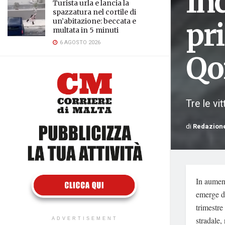
In
Turista urla e lancia la
spazzatura nel cortile di
un’abitazione: beccata e
pr
multata in 5 minuti
6 AGOSTO 2026
Qo
Tre le vit
di
Redazion
In aument
emerge da
trimestre
stradale,
ADVERTISEMENT