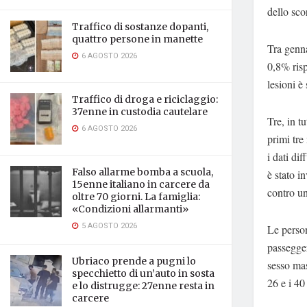
dello sco
Traffico di sostanze dopanti,
quattro persone in manette
Tra genna
6 AGOSTO 2026
0,8% risp
lesioni è
Traffico di droga e riciclaggio:
37enne in custodia cautelare
Tre, in t
6 AGOSTO 2026
primi tre
i dati di
Falso allarme bomba a scuola,
è stato i
15enne italiano in carcere da
contro un
oltre 70 giorni. La famiglia:
«Condizioni allarmanti»
5 AGOSTO 2026
Le person
passeggeri
Ubriaco prende a pugni lo
sesso mas
specchietto di un’auto in sosta
26 e i 40
e lo distrugge: 27enne resta in
carcere