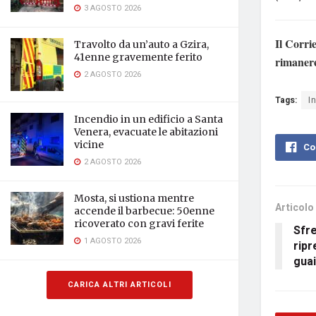
3 AGOSTO 2026
Il Corri
Travolto da un’auto a Gzira,
41enne gravemente ferito
rimaner
2 AGOSTO 2026
Tags:
I
Incendio in un edificio a Santa
Venera, evacuate le abitazioni
vicine
Co
2 AGOSTO 2026
Mosta, si ustiona mentre
Articolo
accende il barbecue: 50enne
ricoverato con gravi ferite
Sfre
1 AGOSTO 2026
ripr
guai
CARICA ALTRI ARTICOLI