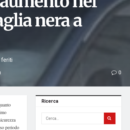
n aumento nel
glia nera a
feriti
0
d
Ricerca
 quanto
rimo
sicurezza
esso periodo