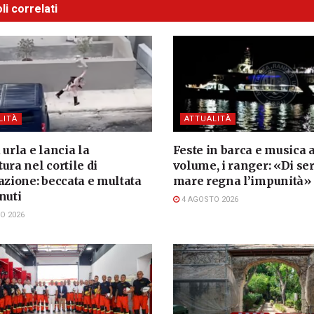
li correlati
LITÀ
ATTUALITÀ
 urla e lancia la
Feste in barca e musica a
ura nel cortile di
volume, i ranger: «Di ser
azione: beccata e multata
mare regna l’impunità»
nuti
4 AGOSTO 2026
O 2026