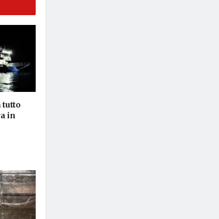
 tutto
a in