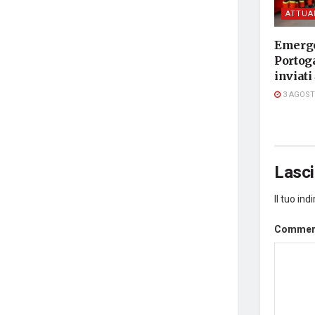
ATTUA
Emerge
Portog
inviati
3 AGOST
Lasc
Il tuo in
Comme