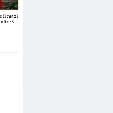
e il maxi
 oltre 3
*