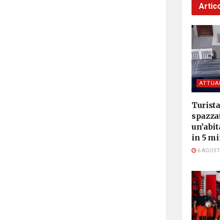
Artico
ATTUA
Turista
spazzat
un’abit
in 5 mi
6 AGOST