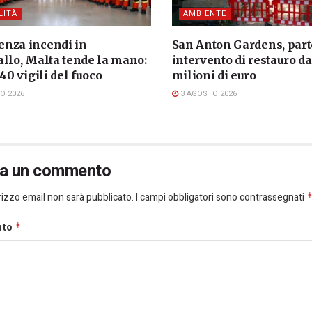
LITÀ
AMBIENTE
nza incendi in
San Anton Gardens, part
allo, Malta tende la mano:
intervento di restauro da
 40 vigili del fuoco
milioni di euro
O 2026
3 AGOSTO 2026
ia un commento
dirizzo email non sarà pubblicato.
I campi obbligatori sono contrassegnati
nto
*