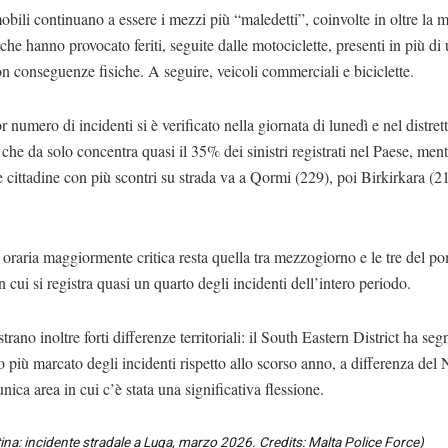
bili continuano a essere i mezzi più “maledetti”, coinvolte in oltre la m
 che hanno provocato feriti, seguite dalle motociclette, presenti in più di 
con conseguenze fisiche. A seguire, veicoli commerciali e biciclette.
r numero di incidenti si è verificato nella giornata di lunedì e nel distre
che da solo concentra quasi il 35% dei sinistri registrati nel Paese, ment
e cittadine con più scontri su strada va a Qormi (229), poi Birkirkara (
 oraria maggiormente critica resta quella tra mezzogiorno e le tre del p
n cui si registra quasi un quarto degli incidenti dell’intero periodo.
strano inoltre forti differenze territoriali: il South Eastern District ha seg
 più marcato degli incidenti rispetto allo scorso anno, a differenza del
unica area in cui c’è stata una significativa flessione.
tina: incidente stradale a Luqa, marzo 2026. Credits: Malta Police Force)