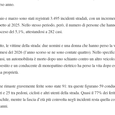
rso anno.
io e marzo sono stati registrati 3.495 incidenti stradali, con un increme
etto al 2025. Nello stesso periodo, però, il numero di persone che hann
 sceso del 5,1%, attestandosi a 282 casi.
utto, le vittime della strada: due uomini e una donna che hanno perso la v
 mesi del 2026 (l’anno scorso se ne sono contate quattro). Nello specifi
ffusi, un automobilista è morto dopo uno schianto contro un altro veicol
nvestito e un conducente di monopattino elettrico ha perso la vita dopo es
a proprietà.
e rimaste gravemente ferite sono state 91: tra queste figurano 59 conduc
 e 25 tra pedoni, ciclisti e altri utenti della strada. Quasi il 77% dei ferit
chile, mentre la fascia d’età più coinvolta negli incidenti resta quella co
 anni.