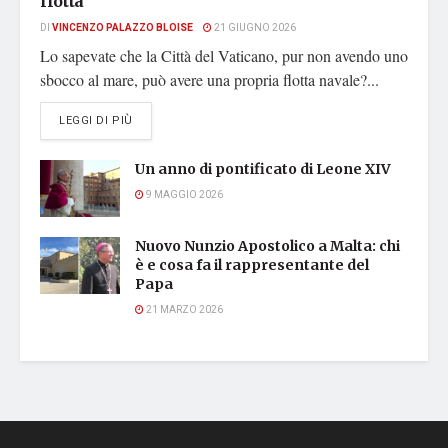
flotta
DI
VINCENZO PALAZZO BLOISE
21 GIUGNO 2026
Lo sapevate che la Città del Vaticano, pur non avendo uno
sbocco al mare, può avere una propria flotta navale?...
DETAILS
LEGGI DI PIÙ
Un anno di pontificato di Leone XIV
9 MAGGIO 2026
Nuovo Nunzio Apostolico a Malta: chi
è e cosa fa il rappresentante del
Papa
21 MARZO 2026