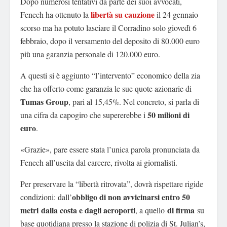
Dopo numerosi tentativi da parte dei suoi avvocati,
libertà su cauzione
Fenech ha ottenuto la
il 24 gennaio
scorso ma ha potuto lasciare il Corradino solo giovedì 6
febbraio, dopo il versamento del deposito di 80.000 euro
più una garanzia personale di 120.000 euro.
A questi si è aggiunto “l’intervento” economico della zia
che ha offerto come garanzia le sue quote azionarie di
Tumas Group
, pari al 15,45%. Nel concreto, si parla di
50 milioni di
una cifra da capogiro che supererebbe i
euro
.
«Grazie», pare essere stata l’unica parola pronunciata da
Fenech all’uscita dal carcere, rivolta ai giornalisti.
Per preservare la “libertà ritrovata”, dovrà rispettare rigide
obbligo di non avvicinarsi entro 50
condizioni: dall’
metri
dalla costa e dagli aeroporti
di firma
, a quello
su
base quotidiana presso la stazione di polizia di St. Julian’s,