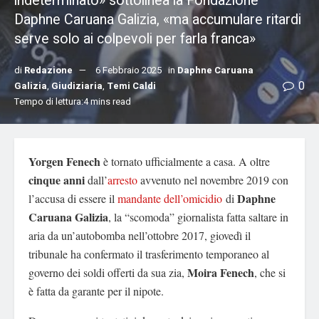
indeterminato» sottolinea la Fondazione
Daphne Caruana Galizia, «ma accumulare ritardi
serve solo ai colpevoli per farla franca»
di
Redazione
6 Febbraio 2025
in
Daphne Caruana
0
Galizia
,
Giudiziaria
,
Temi Caldi
Tempo di lettura:4 mins read
Yorgen Fenech
è tornato ufficialmente a casa. A oltre
cinque anni
dall’
arresto
avvenuto nel novembre 2019 con
Daphne
l’accusa di essere il
mandante dell’omicidio
di
Caruana Galizia
, la “scomoda” giornalista fatta saltare in
aria da un’autobomba nell’ottobre 2017, giovedì il
tribunale ha confermato il trasferimento temporaneo al
Moira Fenech
governo dei soldi offerti da sua zia,
, che si
è fatta da garante per il nipote.