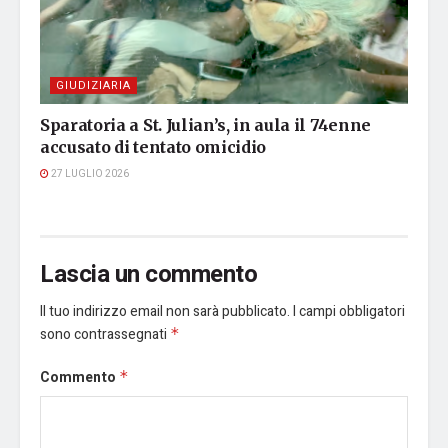
GIUDIZIARIA
Sparatoria a St. Julian’s, in aula il 74enne
accusato di tentato omicidio
27 LUGLIO 2026
Lascia un commento
Il tuo indirizzo email non sarà pubblicato.
I campi obbligatori
sono contrassegnati
*
Commento
*