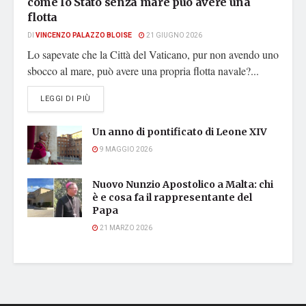
come lo Stato senza mare può avere una
flotta
DI
VINCENZO PALAZZO BLOISE
21 GIUGNO 2026
Lo sapevate che la Città del Vaticano, pur non avendo uno
sbocco al mare, può avere una propria flotta navale?...
DETAILS
LEGGI DI PIÙ
Un anno di pontificato di Leone XIV
9 MAGGIO 2026
Nuovo Nunzio Apostolico a Malta: chi
è e cosa fa il rappresentante del
Papa
21 MARZO 2026