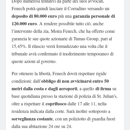
Dopo numerosi tentativi da parte dei suoi avvocati,
Fenech potrà quindi lasciare il Corradino versando un
deposito di 80.000 euro
garanzia personale di
più una
120.000 euro
. A rendere possibile tutto ciò, anche
l’intervento della zia, Moira Fenech, che ha offerto come
garanzia le sue quote azionarie di Tumas Group, pari al
15,45%. Il rilascio verrà formalizzato una volta che il
tribunale avrà confermato il trasferimento temporaneo di
queste azioni al governo.
Per ottenere la libertà, Fenech dovrà rispettare rigide
obbligo di non avvicinarsi entro 50
condizioni: dall’
metri
dalla costa e dagli aeroporti
di firma
, a quello
su
base quotidiana presso la stazione di polizia di St. Julian’s,
coprifuoco
oltre a rispettare il
dalle 17 alle 11, nella
residenza indicata dalla corte. Sarà inoltre sottoposto a
sorveglianza costante
, con un poliziotto di guardia fuori
dalla sua abitazione 24 ore su 24.