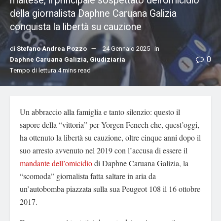
maltese, il principale sospettato dell’omicidio
della giornalista Daphne Caruana Galizia
conquista la libertà su cauzione
di
Stefano Andrea Pozzo
24 Gennaio 2025
in
0
Daphne Caruana Galizia
,
Giudiziaria
Tempo di lettura:4 mins read
Un abbraccio alla famiglia e tanto silenzio: questo il
sapore della “vittoria” per Yorgen Fenech che, quest’oggi,
ha ottenuto la libertà su cauzione, oltre cinque anni dopo il
suo arresto avvenuto nel 2019 con l’accusa di essere il
mandante dell’omicidio
di Daphne Caruana Galizia, la
“scomoda” giornalista fatta saltare in aria da
un’autobomba piazzata sulla sua Peugeot 108 il 16 ottobre
2017.