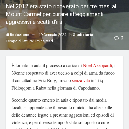
Nel 2012 era stato ricoverato per tre mesi al
Mount Carmel per curare atteggiamenti
aggressivi e scatti d’ira
di
Redazione
19 Gennaio 2024
in
Giudiziaria
0
Tempo di lettura:3 mins read
È tornato in aula il processo a carico di
Noel Azzopardi
, il
39enne sospettato di aver ucciso a colpi di arma da fuoco
il concittadino Eric Borg, trovato
senza vita
in Triq
Fidloqqom a Rabat nella giornata di Capodanno.
Secondo quanto emerso in aula e riportato dai media
locali, si apprende che il presunto omicida ha alle spalle
delle denunce legate a presunte aggressioni ed episodi di
violenza, e per diverso tempo è stato sottoposto a cure