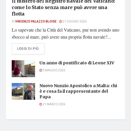
Il mistero del Registro navale del Vaticano:
come lo Stato senza mare può avere una
flotta
DI
VINCENZO PALAZZO BLOISE
21 GIUGNO 2026
Lo sapevate che la Città del Vaticano, pur non avendo uno
sbocco al mare, può avere una propria flotta navale?...
DETAILS
LEGGI DI PIÙ
Un anno di pontificato di Leone XIV
9 MAGGIO 2026
Nuovo Nunzio Apostolico a Malta: chi
è e cosa fa il rappresentante del
Papa
21 MARZO 2026