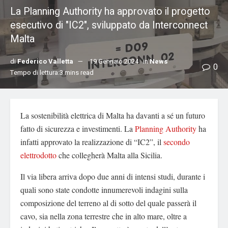
La Planning Authority ha approvato il progetto
esecutivo di "IC2", sviluppato da Interconnect
Malta
di
Federico Valletta
19 Gennaio 2024
in
News
0
Tempo di lettura:3 mins read
La sostenibilità elettrica di Malta ha davanti a sé un futuro
fatto di sicurezza e investimenti. La
Planning Authority
ha
infatti approvato la realizzazione di “IC2”, il
secondo
elettrodotto
che collegherà Malta alla Sicilia.
Il via libera arriva dopo due anni di intensi studi, durante i
quali sono state condotte innumerevoli indagini sulla
composizione del terreno al di sotto del quale passerà il
cavo, sia nella zona terrestre che in alto mare, oltre a