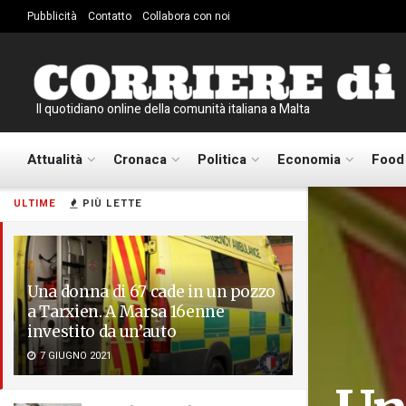
Pubblicità
Contatto
Collabora con noi
Il quotidiano online della comunità italiana a Malta
Attualità
Cronaca
Politica
Economia
Food
ULTIME
PIÙ LETTE
Una donna di 67 cade in un pozzo
a Tarxien. A Marsa 16enne
investito da un’auto
7 GIUGNO 2021