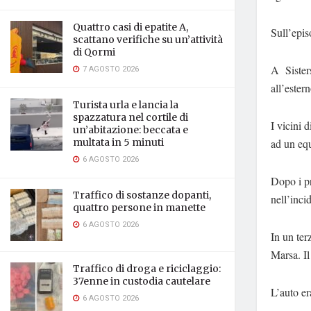
Quattro casi di epatite A,
Sull’epis
scattano verifiche su un’attività
di Qormi
A
Sister
7 AGOSTO 2026
all’ester
Turista urla e lancia la
spazzatura nel cortile di
I vicini 
un’abitazione: beccata e
ad un eq
multata in 5 minuti
6 AGOSTO 2026
Dopo i pr
Traffico di sostanze dopanti,
nell’incid
quattro persone in manette
6 AGOSTO 2026
In un ter
Marsa. Il
Traffico di droga e riciclaggio:
37enne in custodia cautelare
L’auto e
6 AGOSTO 2026