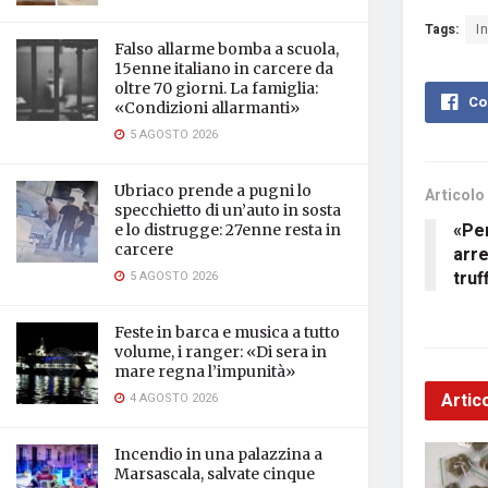
Tags:
I
Falso allarme bomba a scuola,
15enne italiano in carcere da
oltre 70 giorni. La famiglia:
Co
«Condizioni allarmanti»
5 AGOSTO 2026
Ubriaco prende a pugni lo
Articolo
specchietto di un’auto in sosta
«Per
e lo distrugge: 27enne resta in
carcere
arre
truf
5 AGOSTO 2026
Feste in barca e musica a tutto
volume, i ranger: «Di sera in
mare regna l’impunità»
Artico
4 AGOSTO 2026
Incendio in una palazzina a
Marsascala, salvate cinque