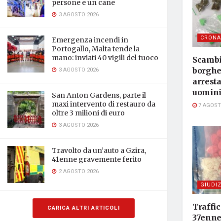
persone e un cane
3 AGOSTO 2026
CRONA
Emergenza incendi in
Portogallo, Malta tende la
mano: inviati 40 vigili del fuoco
Scambia
3 AGOSTO 2026
borghe
arresta
uomin
San Anton Gardens, parte il
maxi intervento di restauro da
7 AGOST
oltre 3 milioni di euro
3 AGOSTO 2026
Travolto da un’auto a Gzira,
41enne gravemente ferito
2 AGOSTO 2026
GIUDIZ
Traffic
CARICA ALTRI ARTICOLI
37enne