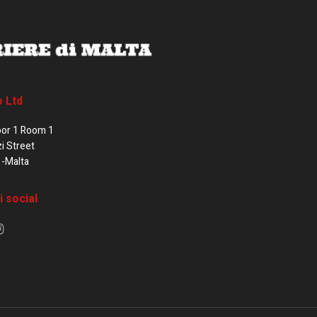
o Ltd
oor 1 Room 1
zi Street
1-Malta
i social