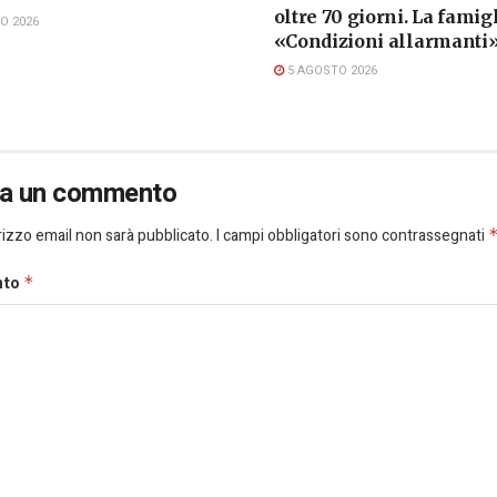
oltre 70 giorni. La famigl
O 2026
«Condizioni allarmanti
5 AGOSTO 2026
ia un commento
dirizzo email non sarà pubblicato.
I campi obbligatori sono contrassegnati
nto
*