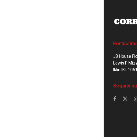
Fortissim
JB House Fl
Lewis F. Miz
Iklin IKL 106
Seguici su