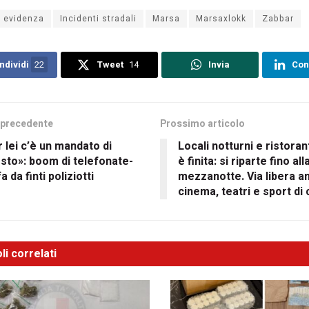
n evidenza
Incidenti stradali
Marsa
Marsaxlokk
Zabbar
ndividi
22
Tweet
14
Invia
Con
 precedente
Prossimo articolo
 lei c’è un mandato di
Locali notturni e ristorant
sto»: boom di telefonate-
è finita: si riparte fino all
fa da finti poliziotti
mezzanotte. Via libera a
cinema, teatri e sport di
li correlati