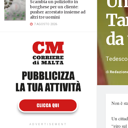
Un
Scambia un poliziotto in
borghese per un cliente:
pusher arrestato insieme ad
Ta
altri tre uomini
7 AGOSTO 2026
da
Tedesco d
di
Redazion
Non è sta
Un cittad
“giro sul
ADVERTISEMENT