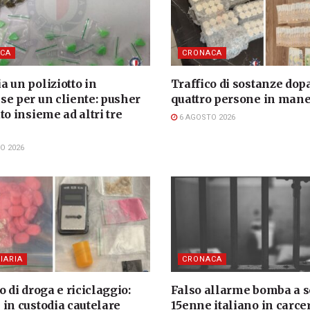
CA
CRONACA
 un poliziotto in
Traffico di sostanze dopa
se per un cliente: pusher
quattro persone in mane
to insieme ad altri tre
6 AGOSTO 2026
i
O 2026
IARIA
CRONACA
o di droga e riciclaggio:
Falso allarme bomba a s
 in custodia cautelare
15enne italiano in carce