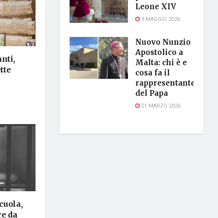
Leone XIV
9 MAGGIO 2026
Nuovo Nunzio
Apostolico a
nti,
Malta: chi è e
tte
cosa fa il
rappresentante
del Papa
21 MARZO 2026
cuola,
re da