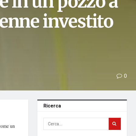
e in un pozzo a
enne investito
0
Ricerca
 come un