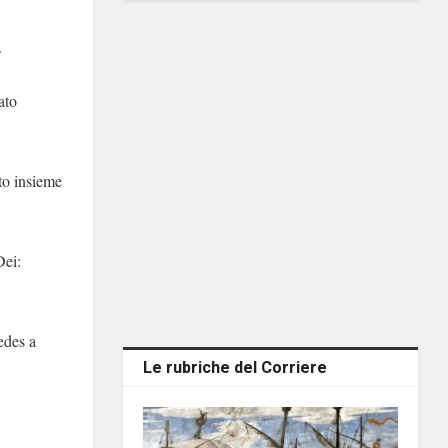
.
ato
to insieme
Dei:
edes a
Le rubriche del Corriere