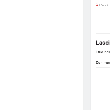
6 AGOST
Lasc
Il tuo in
Comme