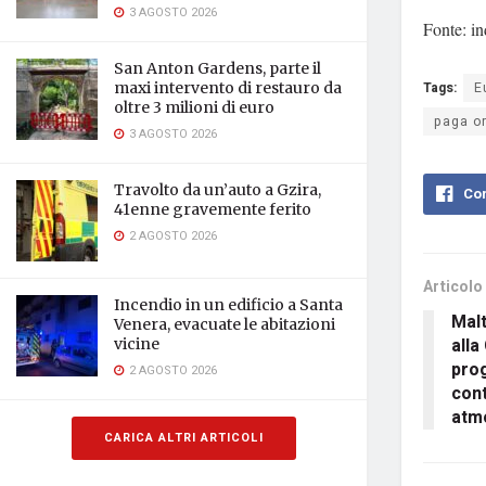
3 AGOSTO 2026
Fonte: i
San Anton Gardens, parte il
Tags:
E
maxi intervento di restauro da
oltre 3 milioni di euro
paga or
3 AGOSTO 2026
Travolto da un’auto a Gzira,
Con
41enne gravemente ferito
2 AGOSTO 2026
Articolo
Incendio in un edificio a Santa
Mal
Venera, evacuate le abitazioni
alla
vicine
pro
2 AGOSTO 2026
cont
atm
CARICA ALTRI ARTICOLI