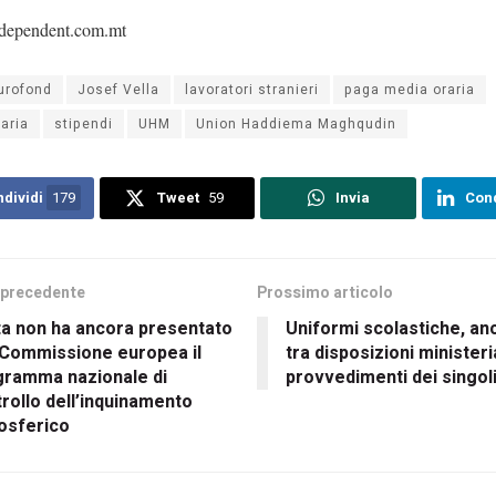
ndependent.com.mt
urofond
Josef Vella
lavoratori stranieri
paga media oraria
aria
stipendi
UHM
Union Haddiema Maghqudin
dividi
179
Tweet
59
Invia
Cond
 precedente
Prossimo articolo
ta non ha ancora presentato
Uniformi scolastiche, an
 Commissione europea il
tra disposizioni ministeria
gramma nazionale di
provvedimenti dei singoli 
rollo dell’inquinamento
osferico