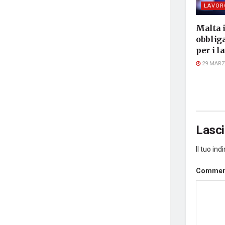
LAVOR
Malta 
obbliga
per i l
29 MARZ
Lasc
Il tuo in
Comme