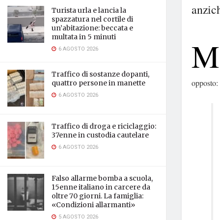
anzich
Turista urla e lancia la
spazzatura nel cortile di
un’abitazione: beccata e
multata in 5 minuti
M
6 AGOSTO 2026
Traffico di sostanze dopanti,
opposto:
quattro persone in manette
6 AGOSTO 2026
Traffico di droga e riciclaggio:
37enne in custodia cautelare
6 AGOSTO 2026
Falso allarme bomba a scuola,
15enne italiano in carcere da
oltre 70 giorni. La famiglia:
«Condizioni allarmanti»
5 AGOSTO 2026