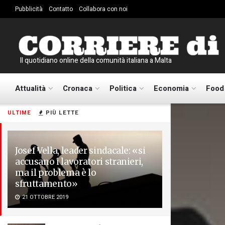
Pubblicità
Contatto
Collabora con noi
Il quotidiano online della comunità italiana a Malta
Attualità
Cronaca
Politica
Economia
Food
ULTIME
PIÙ LETTE
Josef Vella, leader sindacale: «si
accusano i lavoratori stranieri,
ma il problema è lo
sfruttamento»
21 OTTOBRE 2019