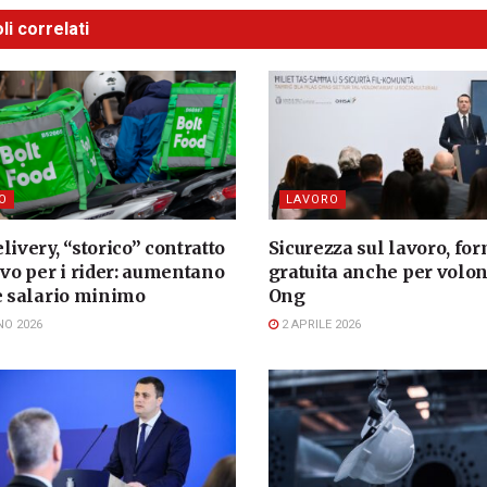
li correlati
O
LAVORO
livery, “storico” contratto
Sicurezza sul lavoro, fo
ivo per i rider: aumentano
gratuita anche per volon
 e salario minimo
Ong
NO 2026
2 APRILE 2026