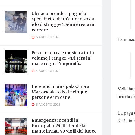
Ubriaco prende a pugni lo
specchietto di un’auto in sosta
e lo distrugge: 27enne resta in
carcere
5 AGOSTO 2026
La minacc
Feste in barca e musica a tutto
volume, i ranger: «Di sera in
mare regna l’impunità»
4 AGOSTO 2026
Incendio in una palazzina a
Vella ha 
Marsascala, salvate cinque
oraria
de
persone e un cane
3 AGOSTO 2026
La paga o
31%, infa
Emergenza incendi in
Portogallo, Malta tende la
mano: inviati 40 vigili del fuoco