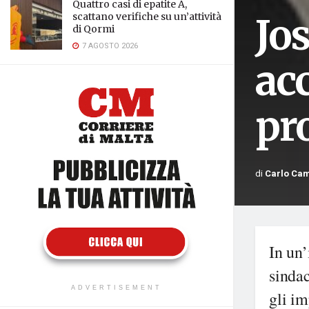
Quattro casi di epatite A,
Jos
scattano verifiche su un’attività
di Qormi
7 AGOSTO 2026
acc
pr
di
Carlo Ca
In un’
sindac
ADVERTISEMENT
gli im