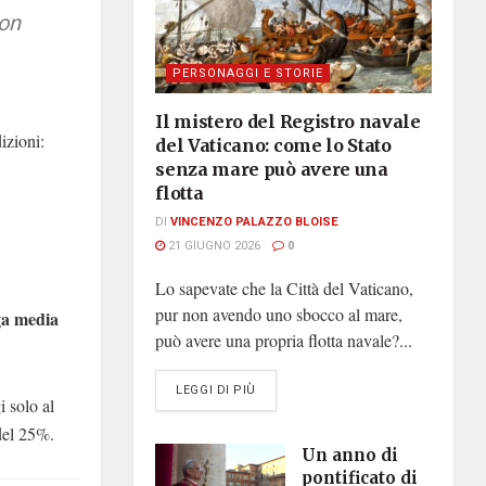
non
PERSONAGGI E STORIE
Il mistero del Registro navale
izioni:
del Vaticano: come lo Stato
senza mare può avere una
flotta
DI
VINCENZO PALAZZO BLOISE
21 GIUGNO 2026
0
Lo sapevate che la Città del Vaticano,
pur non avendo uno sbocco al mare,
a media
può avere una propria flotta navale?...
DETAILS
LEGGI DI PIÙ
 solo al
 del 25%.
Un anno di
pontificato di