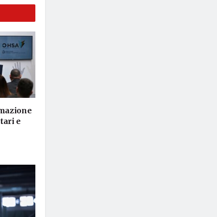
rmazione
tari e