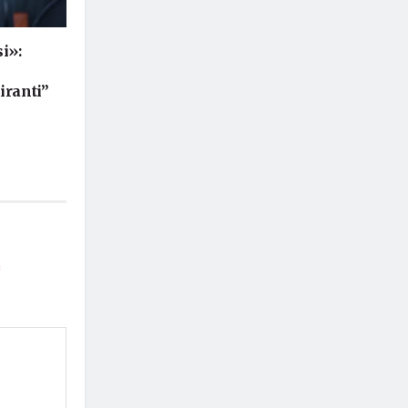
i»:
iranti”
*