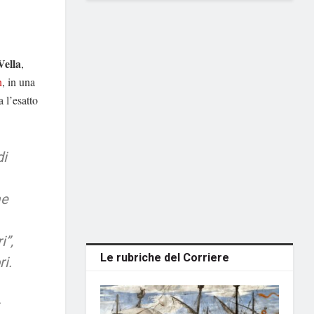
Vella
,
n
, in una
 l’esatto
di
me
i”,
Le rubriche del Corriere
i.