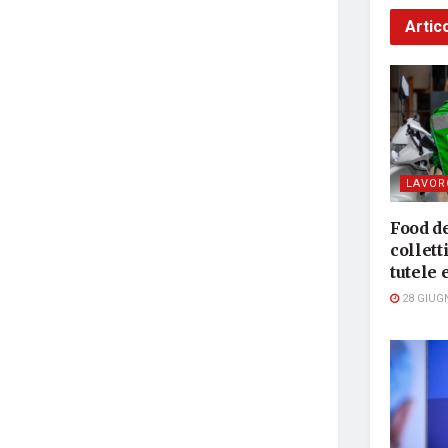
Artico
LAVOR
Food de
collett
tutele
28 GIUG