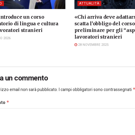
O
ATTUALITÀ
introduce un corso
«Chi arriva deve adattars
torio di lingua e cultura
scatta l’obbligo del corso
avoratori stranieri
preliminare per gli “asp
lavoratori stranieri
O 2026
28 NOVEMBRE 2025
ia un commento
dirizzo email non sarà pubblicato.
I campi obbligatori sono contrassegnati
nto
*