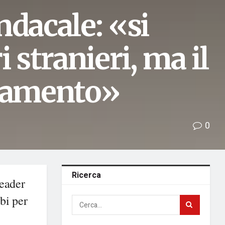
indacale: «si
 stranieri, ma il
ttamento»
0
Ricerca
leader
bi per