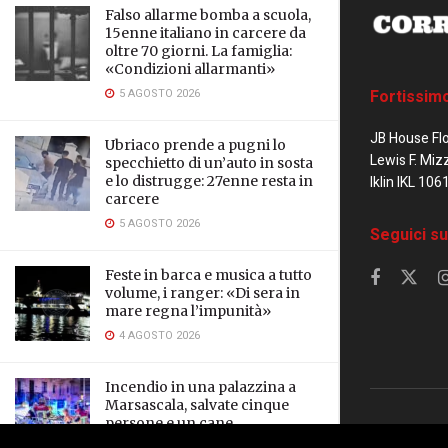
Falso allarme bomba a scuola,
15enne italiano in carcere da
oltre 70 giorni. La famiglia:
«Condizioni allarmanti»
5 AGOSTO 2026
Fortissim
JB House Fl
Ubriaco prende a pugni lo
Lewis F. Miz
specchietto di un’auto in sosta
e lo distrugge: 27enne resta in
Iklin IKL 106
carcere
5 AGOSTO 2026
Seguici su
Feste in barca e musica a tutto
volume, i ranger: «Di sera in
mare regna l’impunità»
4 AGOSTO 2026
Incendio in una palazzina a
Marsascala, salvate cinque
persone e un cane
© 2023 Corrier
3 AGOSTO 2026