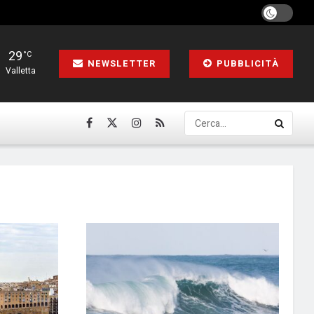
29
°C
NEWSLETTER
PUBBLICITÀ
Valletta