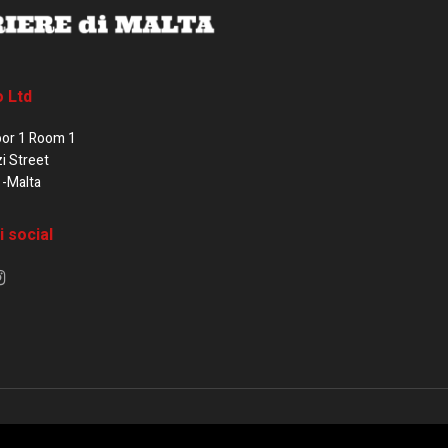
o Ltd
oor 1 Room 1
zi Street
1-Malta
i social
e di Malta / Fortissimo Ltd