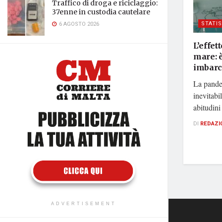
Traffico di droga e riciclaggio:
37enne in custodia cautelare
STATI
6 AGOSTO 2026
L’effet
mare: è
imbarc
La pande
inevitabi
abitudini
DI
REDAZI
ADVERTISEMENT