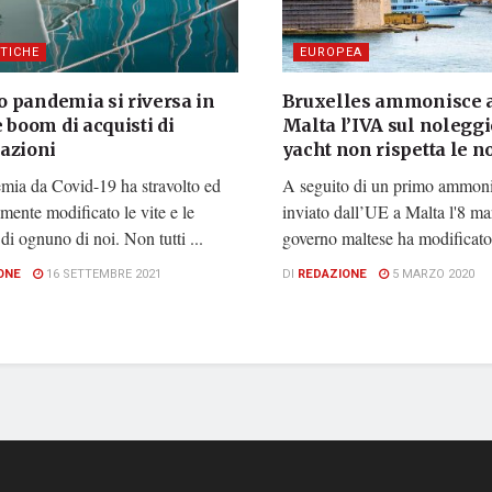
STICHE
EUROPEA
to pandemia si riversa in
Bruxelles ammonisce a
 boom di acquisti di
Malta l’IVA sul noleggi
azioni
yacht non rispetta le 
mia da Covid-19 ha stravolto ed
A seguito di un primo ammon
lmente modificato le vite e le
inviato dall’UE a Malta l'8 ma
 di ognuno di noi. Non tutti ...
governo maltese ha modificato l
ONE
16 SETTEMBRE 2021
DI
REDAZIONE
5 MARZO 2020