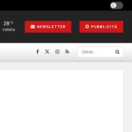
28
°C
NEWSLETTER
PUBBLICITÀ
Valletta