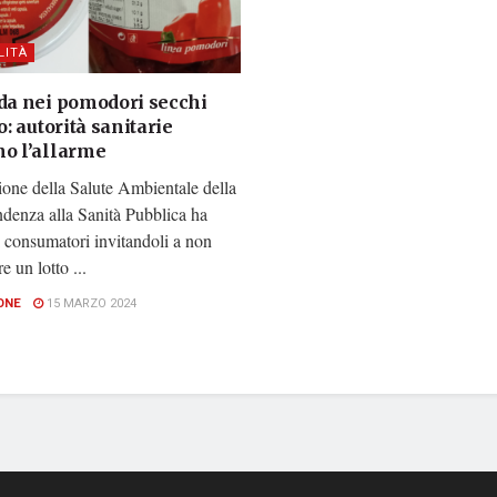
LITÀ
ida nei pomodori secchi
io: autorità sanitarie
no l’allarme
ione della Salute Ambientale della
ndenza alla Sanità Pubblica ha
 i consumatori invitandoli a non
 un lotto ...
ONE
15 MARZO 2024