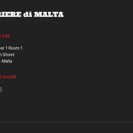
o Ltd
oor 1 Room 1
zi Street
1-Malta
i social