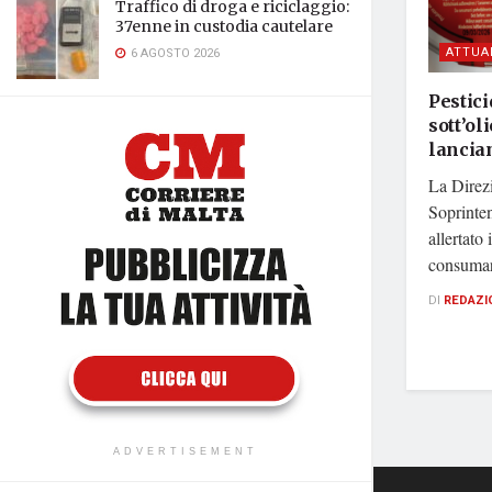
Traffico di droga e riciclaggio:
37enne in custodia cautelare
ATTUA
6 AGOSTO 2026
Pestic
sott’ol
lancia
La Direz
Soprinte
allertato
consumare
DI
REDAZI
ADVERTISEMENT