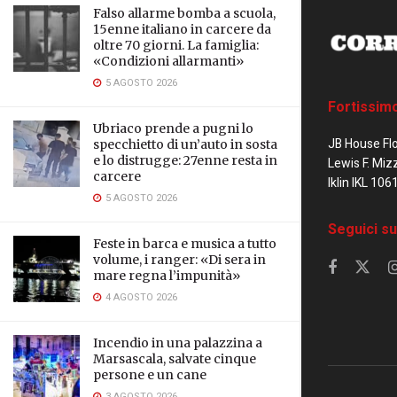
Falso allarme bomba a scuola,
15enne italiano in carcere da
oltre 70 giorni. La famiglia:
«Condizioni allarmanti»
5 AGOSTO 2026
Fortissim
Ubriaco prende a pugni lo
JB House Fl
specchietto di un’auto in sosta
e lo distrugge: 27enne resta in
Lewis F. Miz
carcere
Iklin IKL 106
5 AGOSTO 2026
Seguici su
Feste in barca e musica a tutto
volume, i ranger: «Di sera in
mare regna l’impunità»
4 AGOSTO 2026
Incendio in una palazzina a
Marsascala, salvate cinque
persone e un cane
3 AGOSTO 2026