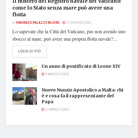
Il mistero del Registro navale del Vaticano:
come lo Stato senza mare può avere una
flotta
DI
VINCENZO PALAZZO BLOISE
21 GIUGNO 2026
Lo sapevate che la Città del Vaticano, pur non avendo uno
sbocco al mare, può avere una propria flotta navale?...
DETAILS
LEGGI DI PIÙ
Un anno di pontificato di Leone XIV
9 MAGGIO 2026
Nuovo Nunzio Apostolico a Malta: chi
è e cosa fa il rappresentante del
Papa
21 MARZO 2026