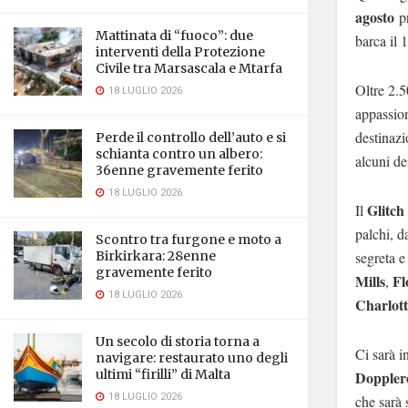
agosto
pr
Mattinata di “fuoco”: due
barca il 
interventi della Protezione
Civile tra Marsascala e Mtarfa
Oltre 2.5
18 LUGLIO 2026
appassion
destinazi
Perde il controllo dell’auto e si
schianta contro un albero:
alcuni dei
36enne gravemente ferito
18 LUGLIO 2026
Glitch 
Il
palchi, d
Scontro tra furgone e moto a
segreta e
Birkirkara: 28enne
gravemente ferito
Mills
Fl
,
18 LUGLIO 2026
Charlott
Un secolo di storia torna a
Ci sarà i
navigare: restaurato uno degli
ultimi “firilli” di Malta
Dopplere
18 LUGLIO 2026
che sarà 