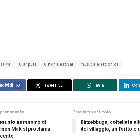
estival
Gianpula
Glitch Festival
musica elettronica
ndividi
63
Tweet
32
Invia
Con
 precedente
Prossimo articolo
resunto assassino di
Birzebbuga, coltellate all
nnon Mak si proclama
del villaggio, un ferito e
ocente