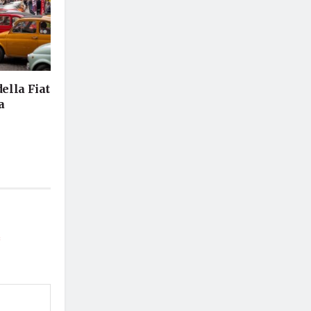
della Fiat
a
*