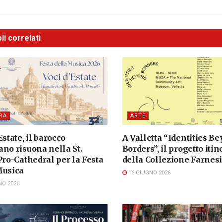
li correlati
RA
ARTE
Estate, il barocco
A Valletta “Identities B
no risuona nella St.
Borders”, il progetto iti
Pro-Cathedral per la Festa
della Collezione Farnes
Musica
16 GIUGNO 2026
NO 2026