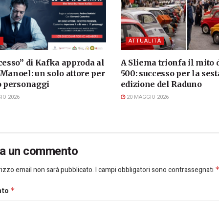
I
ATTUALITÀ
cesso” di Kafka approda al
A Sliema trionfa il mito 
Manoel: un solo attore per
500: successo per la sest
to personaggi
edizione del Raduno
IO 2026
20 MAGGIO 2026
ia un commento
dirizzo email non sarà pubblicato.
I campi obbligatori sono contrassegnati
nto
*