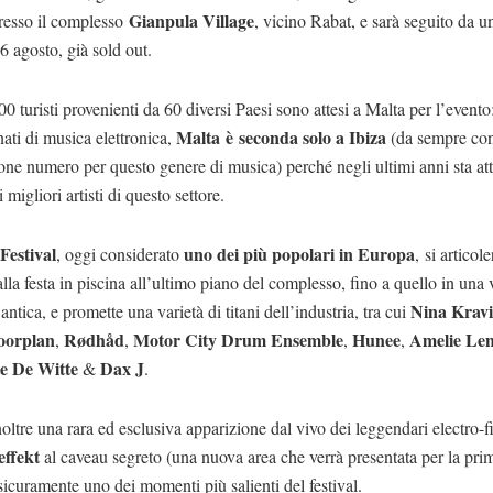
Gianpula Village
esso il complesso
, vicino Rabat, e sarà seguito da un
16 agosto, già sold out.
00 turisti provenienti da 60 diversi Paesi sono attesi a Malta per l’evento:
Malta è seconda solo a Ibiza
ati di musica elettronica,
(da sempre con
one numero per questo genere di musica) perché negli ultimi anni sta at
 migliori artisti di questo settore.
Festival
uno dei più popolari in Europa
, oggi considerato
, si articol
alla festa in piscina all’ultimo piano del complesso, fino a quello in una 
Nina Kravi
 antica, e promette una varietà di titani dell’industria, tra cui
oorplan
Rødhåd
Motor City Drum Ensemble
Hunee
Amelie Le
,
,
,
,
e De Witte
Dax J
&
.
noltre una rara ed esclusiva apparizione dal vivo dei leggendari electro-f
ffekt
al caveau segreto (una nuova area che verrà presentata per la prim
sicuramente uno dei momenti più salienti del festival.