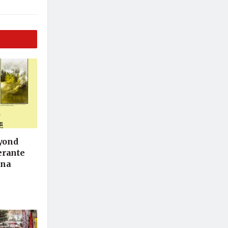
eyond
nerante
ina