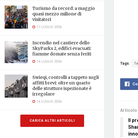
Turismo da record: a maggio
quasi mezzo milione di
visitatori
17 LUGLIO 2026
Incendio nel cantiere dello
SkyParks 2, edifici evacuati:
fiamme domate senza feriti
16 LUGLIO 2026
Tags:
f
Swieqi, controlli a tappeto sugli
affitti brevi: oltre un quarto
Co
delle strutture ispezionate è
irregolare
16 LUGLIO 2026
Articolo
Il p
CARICA ALTRI ARTICOLI
Sha
inn