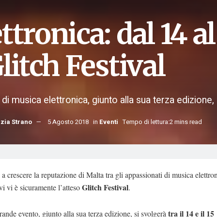
ttronica: dal 14 a
Glitch Festival
l di musica elettronica, giunto alla sua terza edizione, 
zia Strano
5 Agosto 2018
in
Eventi
Tempo di lettura:2 mins read
a crescere la reputazione di Malta tra gli appassionati di musica elettroni
Glitch Festival
vi vi è sicuramente l’atteso
.
tra il 14 e il 15
ande evento, giunto alla sua terza edizione, si svolgerà