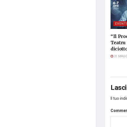
EVENT
“Il Pro
Teatru 
diciot
31 MAGG
Lasc
Il tuo in
Comme