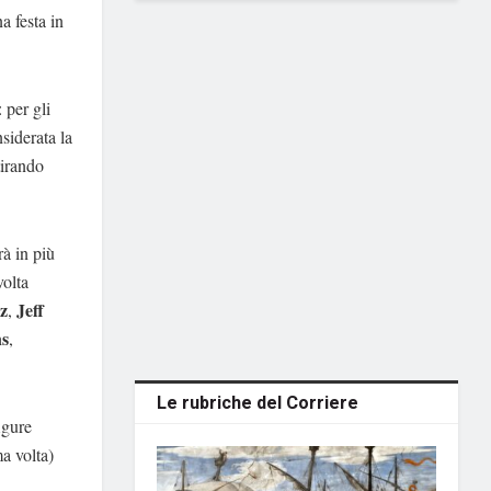
a festa in
 per gli
siderata la
tirando
erà in più
volta
z
Jeff
,
ns
,
Le rubriche del Corriere
igure
a volta)