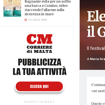
Bagnante evita per un soffio
una barca a Comino, video
riaccende l’allarme sulla
Ele
sicurezza in mare
19 LUGLIO 2026
il 
Il festiva
di
Maria Gra
Continua 
vari moti
Questo gr
ADVERTISEMENT