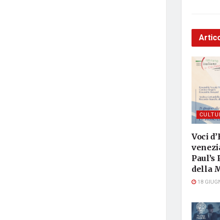
Artico
CULTU
Voci d’
venezia
Paul’s 
della 
18 GIUG