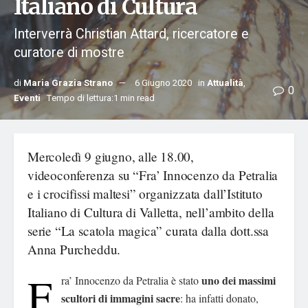
Italiano di Cultura
Interverrà Christian Attard, ricercatore e
curatore di mostre
di
Maria Grazia Strano
6 Giugno 2020
in
Attualità
,
0
Eventi
Tempo di lettura:1 min read
Mercoledì 9 giugno, alle 18.00,
videoconferenza su “Fra’ Innocenzo da Petralia
e i crocifissi maltesi” organizzata dall’Istituto
Italiano di Cultura di Valletta, nell’ambito della
serie “La scatola magica” curata dalla dott.ssa
Anna Purcheddu.
F
uno dei massimi
ra’ Innocenzo da Petralia è stato
scultori di immagini sacre
: ha infatti donato,