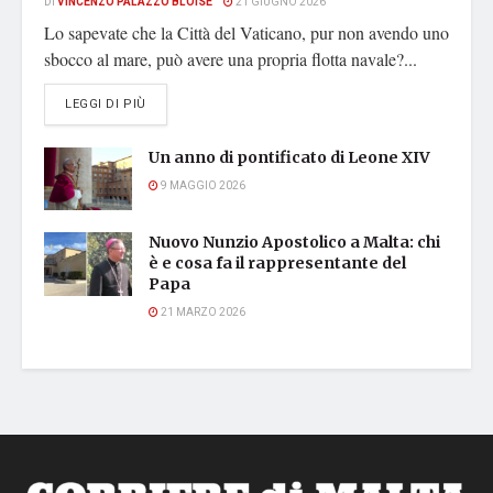
DI
VINCENZO PALAZZO BLOISE
21 GIUGNO 2026
Lo sapevate che la Città del Vaticano, pur non avendo uno
sbocco al mare, può avere una propria flotta navale?...
DETAILS
LEGGI DI PIÙ
Un anno di pontificato di Leone XIV
9 MAGGIO 2026
Nuovo Nunzio Apostolico a Malta: chi
è e cosa fa il rappresentante del
Papa
21 MARZO 2026