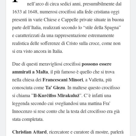
nell’arco di circa sedici anni, presumibilmente dal
1633 al 1648, numerosi crocifissi alla fede cristiana oggi
presenti in varie Chiese e Cappelle private situate in buona
parte dell’Italia, realizzati secondo lo “stile della Spagna”
e caratterizzati da una rappresentazione estremamente
realistica delle sofferenze di Cristo sulla croce, come non
si era visto ancora in Italia.
possono essere
Due di questi meravigliosi crocifissi
ammirati a Malta
, il più famoso è quello che si trova
Francescani Minori
nella chiesa dei
, a Valletta, più
Ta’ Giezu
conosciuta come
. In maltese questo crocifisso
Il-Kurċifiss Mirakuluż
si chiama ”
”. C’è infatti una
leggenda secondo cui svegliandosi una mattina Fra’
Innocenzo si rese conto che la testa del crocifisso era già
stata completata.
Christian Attard
, ricercatore e curatore di mostre, parlerà