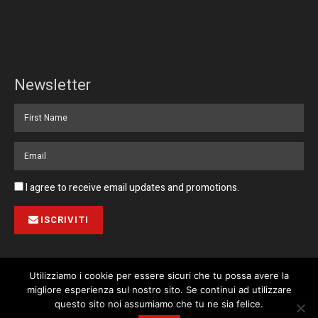
Newsletter
I agree to receive email updates and promotions.
ISCRIVITI
Utilizziamo i cookie per essere sicuri che tu possa avere la
migliore esperienza sul nostro sito. Se continui ad utilizzare
Pubblicità
Collabora con noi
Contatto
Privacy Policy
This website uses cookies. By continuing to use this website you are
questo sito noi assumiamo che tu ne sia felice.