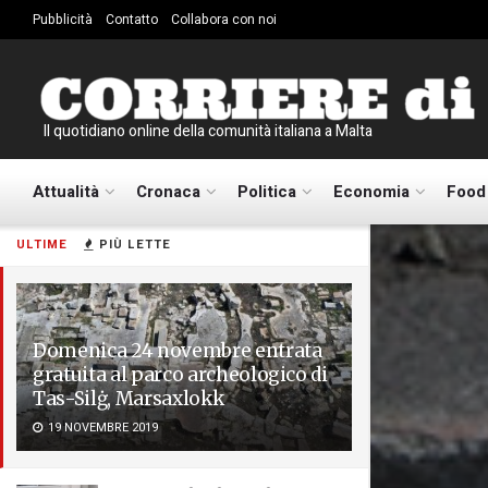
Pubblicità
Contatto
Collabora con noi
Il quotidiano online della comunità italiana a Malta
Attualità
Cronaca
Politica
Economia
Food
ULTIME
PIÙ LETTE
Domenica 24 novembre entrata
gratuita al parco archeologico di
Tas-Silġ, Marsaxlokk
19 NOVEMBRE 2019