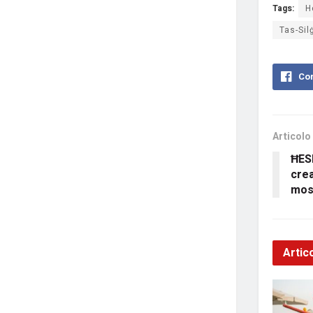
Tags:
H
Tas-Sil
Con
Articolo
ĦESR
crea
most
Artico