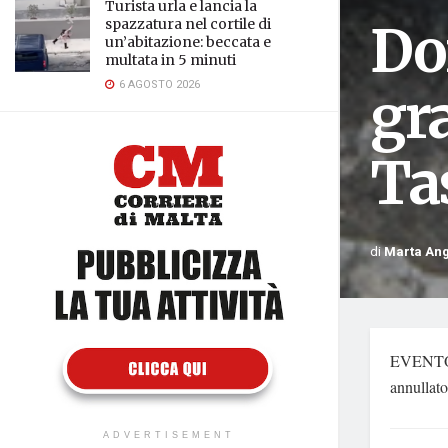
Turista urla e lancia la
Do
spazzatura nel cortile di
un’abitazione: beccata e
multata in 5 minuti
6 AGOSTO 2026
gra
Ta
di
Marta Ang
EVENTO 
annullato
ADVERTISEMENT