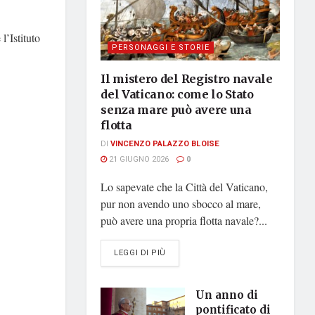
l’Istituto
PERSONAGGI E STORIE
Il mistero del Registro navale
del Vaticano: come lo Stato
senza mare può avere una
flotta
DI
VINCENZO PALAZZO BLOISE
21 GIUGNO 2026
0
Lo sapevate che la Città del Vaticano,
pur non avendo uno sbocco al mare,
può avere una propria flotta navale?...
DETAILS
LEGGI DI PIÙ
Un anno di
pontificato di