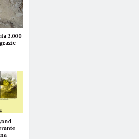
ta 2.000
 grazie
eyond
nerante
ina