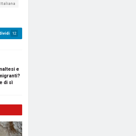
Italiana
ividi
12
altesi e
 migranti?
 di sì