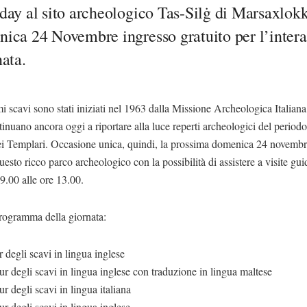
day al sito archeologico Tas-Silġ di Marsaxlokk
ica 24 Novembre ingresso gratuito per l’intera
ata.
mi scavi sono stati iniziati nel 1963 dalla Missione Archeologica Italiana
tinuano ancora oggi a riportare alla luce reperti archeologici del period
ei Templari. Occasione unica, quindi, la prossima domenica 24 novembr
questo ricco parco archeologico con la possibilità di assistere a visite gui
 9.00 alle ore 13.00.
programma della giornata:
 degli scavi in lingua inglese
r degli scavi in lingua inglese con traduzione in lingua maltese
r degli scavi in lingua italiana
r degli scavi in lingua inglese