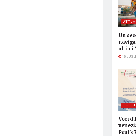
ATTUA
Un seco
navigar
ultimi 
18 LUGLI
CULTU
Voci d’
venezia
Paul’s 