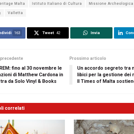
eritage Malta
Istituto Italiano di Cultura
Missione Archeologica 
ġ
Valletta
dividi
163
Tweet
42
Invia
Cond
 precedente
Prossimo articolo
EM: fino al 30 novembre le
Un accordo segreto tra m
zioni di Matthew Cardona in
libici per la gestione dei
ra da Solo Vinyl & Books
Il Times of Malta sostiene
li correlati