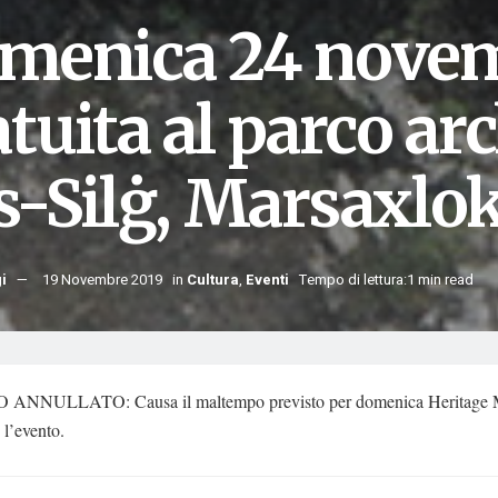
menica 24 novem
tuita al parco ar
s-Silġ, Marsaxlo
i
19 Novembre 2019
in
Cultura
,
Eventi
Tempo di lettura:1 min read
ANNULLATO: Causa il maltempo previsto per domenica Heritage M
 l’evento.