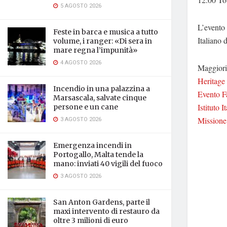
5 AGOSTO 2026
L’evento 
Feste in barca e musica a tutto
Italiano 
volume, i ranger: «Di sera in
mare regna l’impunità»
4 AGOSTO 2026
Maggiori 
Heritage
Incendio in una palazzina a
Evento 
Marsascala, salvate cinque
Istituto I
persone e un cane
Missione
3 AGOSTO 2026
Emergenza incendi in
Portogallo, Malta tende la
mano: inviati 40 vigili del fuoco
3 AGOSTO 2026
San Anton Gardens, parte il
maxi intervento di restauro da
oltre 3 milioni di euro