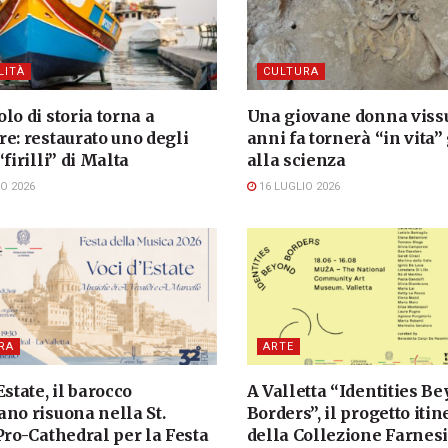
LITÀ
CULTURA
lo di storia torna a
Una giovane donna vissu
e: restaurato uno degli
anni fa tornerà “in vita”
“firilli” di Malta
alla scienza
O 2026
16 LUGLIO 2026
RA
ARTE
Estate, il barocco
A Valletta “Identities B
no risuona nella St.
Borders”, il progetto iti
Pro-Cathedral per la Festa
della Collezione Farnes