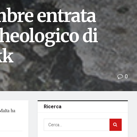
bre entrata
cheologico di
kk
0
Ricerca
alta ha