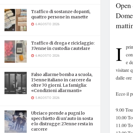
Open 
Traffico di sostanze dopanti,
Domen
quattro persone in manette
mattin
6 AGOSTO 2026
Traffico di droga e riciclaggio:
I
pri
37enne in custodia cautelare
con
6 AGOSTO 2026
e d
visitare 
Falso allarme bomba a scuola,
dalle ore
15enne italiano in carcere da
oltre 70 giorni. La famiglia:
«Condizioni allarmanti»
Ecco il 
5 AGOSTO 2026
9.00 Tour
Ubriaco prende a pugni lo
10.00 Tou
specchietto di un’auto in sosta
e lo distrugge: 27enne resta in
11.00 Tou
carcere
12.00 Tou