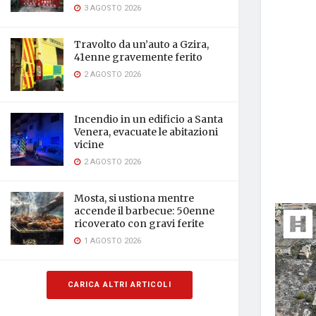
3 AGOSTO 2026
Travolto da un’auto a Gzira,
41enne gravemente ferito
2 AGOSTO 2026
Incendio in un edificio a Santa
Venera, evacuate le abitazioni
vicine
2 AGOSTO 2026
Mosta, si ustiona mentre
accende il barbecue: 50enne
ricoverato con gravi ferite
1 AGOSTO 2026
CARICA ALTRI ARTICOLI