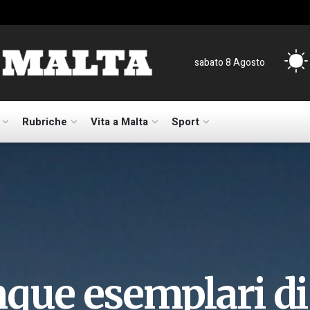
sabato 8 Agosto
Rubriche
Vita a Malta
Sport
nque esemplari di