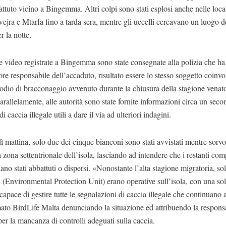
attuto vicino a Bingemma. Altri colpi sono stati esplosi anche nelle local
ejra e Mtarfa fino a tarda sera, mentre gli uccelli cercavano un luogo d
r la notte.
e video registrate a Bingemma sono state consegnate alla polizia che ha 
tore responsabile dell’accaduto, risultato essere lo stesso soggetto coinvo
sodio di bracconaggio avvenuto durante la chiusura della stagione venat
arallelamente, alle autorità sono state fornite informazioni circa un sec
i caccia illegale utili a dare il via ad ulteriori indagini.
 mattina, solo due dei cinque bianconi sono stati avvistati mentre sorv
la zona settentrionale dell’isola, lasciando ad intendere che i restanti co
ano stati abbattuti o dispersi. «Nonostante l’alta stagione migratoria, so
(Environmental Protection Unit) erano operative sull’isola, con una sol
capace di gestire tutte le segnalazioni di caccia illegale che continuano 
ato BirdLife Malta denunciando la situazione ed attribuendo la responsa
er la mancanza di controlli adeguati sulla caccia.