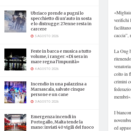
«Migliaia
Ubriaco prende a pugni lo
specchietto di un’auto in sosta
verifichi
e lo distrugge: 27enne resta in
facilitan
carcere
caccia”, 
5 AGOSTO 2026
La Ong ha
Feste in barca e musica a tutto
volume, i ranger: «Di sera in
ritenendo
mare regna l’impunità»
venatoria
4 AGOSTO 2026
colto in 
crimini c
Incendio in una palazzina a
federazio
Marsascala, salvate cinque
persone e un cane
membri»
3 AGOSTO 2026
I biancon
Emergenza incendi in
novembre,
Portogallo, Malta tende la
ed appass
mano: inviati 40 vigili del fuoco