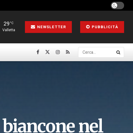
29
°C
NEWSLETTER
PUBBLICITÀ
Valletta
 biancone nel