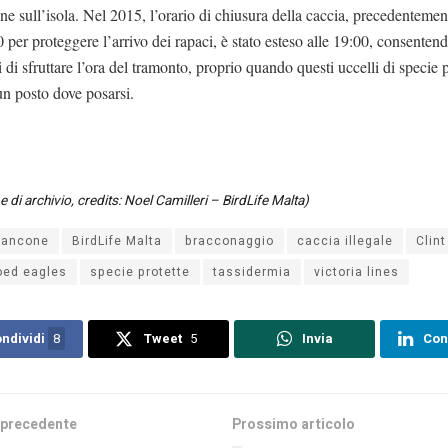
ne sull’isola. Nel 2015, l’orario di chiusura della caccia, precedentemen
0 per proteggere l’arrivo dei rapaci, è stato esteso alle 19:00, consentend
i di sfruttare l’ora del tramonto, proprio quando questi uccelli di specie p
n posto dove posarsi.
di archivio, credits: Noel Camilleri – BirdLife Malta)
iancone
BirdLife Malta
bracconaggio
caccia illegale
Clint
oed eagles
specie protette
tassidermia
victoria lines
ndividi
8
Tweet
5
Invia
Con
 precedente
Prossimo articolo