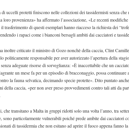
 di uccelli protetti finiscono nelle collezioni dei tassidermisti senza che
 la loro provenienza» ha affermato l’associazione, «Le recenti modifiche
o il trasferimento di questi esemplari hanno riacceso la richiesta dei “trof
rendendo i rapaci come i bianconi bersagli ambiti dai cacciatori e tasside
 inoltre criticato il ministro di Gozo nonchè della caccia, Clint Camille
lo politicamente responsabile per aver autorizzato l’apertura della stagi
 senza adeguate risorse di sorveglianza: «È inaccettabile che un cacciato
flagrante un mese fa per un episodio di bracconaggio, possa continuare
ontro la fauna selvatica, decimando specie protette». Dito puntato anche
ni della caccia, «per non aver preso provvedimenti contro tali atti da par
.
i, che transitano a Malta in gruppi ridotti solo una volta l’anno, tra sett
 sono particolarmente vulnerabili poiché prede ambite dai cacciatori col
ionati di tassidermia che non esitano ad aprire il fuoco appena fanno la