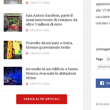
3 AGOSTO 2026
apparizio
alle 15:0
San Anton Gardens, parte il
cacciator
maxi intervento di restauro da
cercano u
oltre 3 milioni di euro
3 AGOSTO 2026
Travolto da un’auto a Gzira,
41enne gravemente ferito
(immagine 
2 AGOSTO 2026
Tags:
b
short-t
Incendio in un edificio a Santa
Venera, evacuate le abitazioni
vicine
Co
2 AGOSTO 2026
CARICA ALTRI ARTICOLI
Articolo