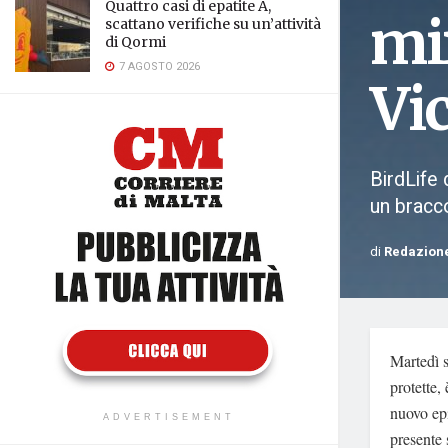
Quattro casi di epatite A,
mi
scattano verifiche su un’attività
di Qormi
7 AGOSTO 2026
Vic
BirdLife 
un bracco
di
Redazion
Martedì 
protette,
nuovo epi
ADVERTISEMENT
presente 