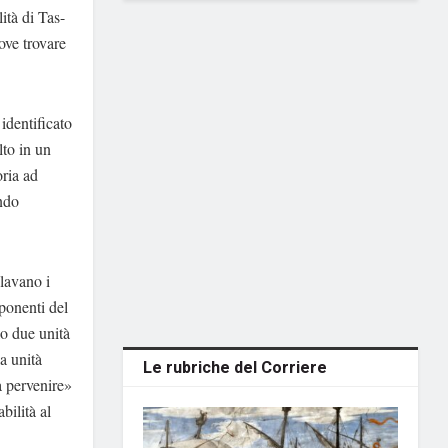
ità di Tas-
ove trovare
identificato
lto in un
oria ad
ondo
olavano i
mponenti del
lo due unità
a unità
Le rubriche del Corriere
a pervenire»
bilità al