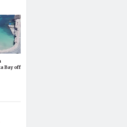
a
ta Bay off
*