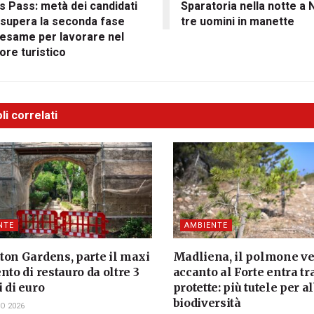
ls Pass: metà dei candidati
Sparatoria nella notte a 
 supera la seconda fase
tre uomini in manette
’esame per lavorare nel
ore turistico
li correlati
NTE
AMBIENTE
ton Gardens, parte il maxi
Madliena, il polmone v
nto di restauro da oltre 3
accanto al Forte entra tr
 di euro
protette: più tutele per a
biodiversità
O 2026