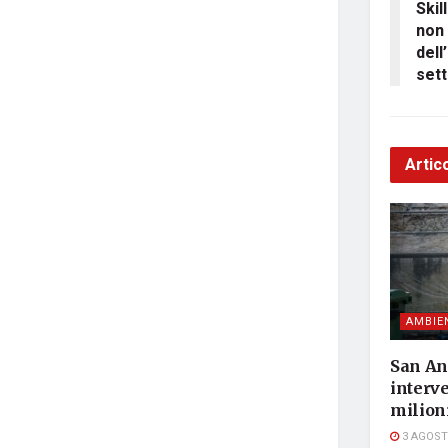
Skil
non
dell
sett
Artico
AMBIE
San An
interve
milioni
3 AGOST