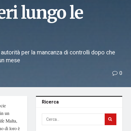
ri lungo le
e autorità per la mancanza di controlli dopo che
i un mese
0
Ricerca
ecie
 in un
ife Malta,
no di loro è