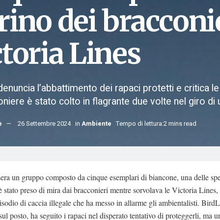
rino dei bracconie
toria Lines
denuncia l’abbattimento dei rapaci protetti e critica l
niere è stato colto in flagrante due volte nel giro d
e
26 Settembre 2024
in
Ambiente
Tempo di lettura:2 mins read
sera un gruppo composto da cinque esemplari di biancone, una delle sp
 è stato preso di mira dai bracconieri mentre sorvolava le Victoria Lines,
sodio di caccia illegale che ha messo in allarme gli ambientalisti. BirdL
sul posto, ha seguito i rapaci nel disperato tentativo di proteggerli, ma u