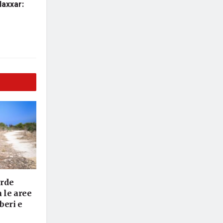
Naxxar:
erde
a le aree
lberi e