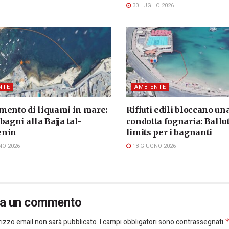
30 LUGLIO 2026
NTE
AMBIENTE
mento di liquami in mare:
Rifiuti edili bloccano un
bagni alla Bajja tal-
condotta fognaria: Ballu
enin
limits per i bagnanti
NO 2026
18 GIUGNO 2026
ia un commento
dirizzo email non sarà pubblicato.
I campi obbligatori sono contrassegnati