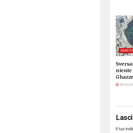
AMBIE
Sversa
niente 
Ghazz
28 GIUG
Lasc
Il tuo in