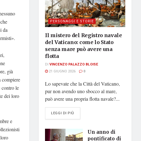
 nessuno
 che
PERSONAGGI E STORIE
ei da
Il mistero del Registro navale
rmisti».
del Vaticano: come lo Stato
senza mare può avere una
ri,
flotta
one
DI
VINCENZO PALAZZO BLOISE
re, già
21 GIUGNO 2026
0
 a compiere
Lo sapevate che la Città del Vaticano,
 contro le
pur non avendo uno sbocco al mare,
te dei loro
può avere una propria flotta navale?...
DETAILS
LEGGI DI PIÙ
embre e
lezionisti
Un anno di
 loro
pontificato di