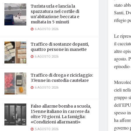
stato abb
Turista urla e lancia la
spazzatura nel cortile di
Santi, Dw
un’abitazione: beccata e
rifugio pe
multata in 5 minuti
6 AGOSTO 2026
Le ripres
il caccia
Traffico di sostanze dopanti,
quattro persone in manette
altro epi
6 AGOSTO 2026
agosto. P
episodio d
Traffico di droga e riciclaggio:
37enne in custodia cautelare
Mercoledì
6 AGOSTO 2026
cieli nel
gruppo si
dell’EPU 
Falso allarme bomba a scuola,
15enne italiano in carcere da
spesso in
oltre 70 giorni. La famiglia:
ha afferm
«Condizioni allarmanti»
governo p
5 AGOSTO 2026