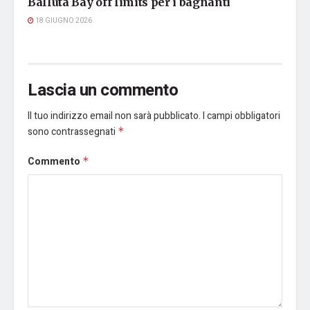
Balluta Bay off limits per i bagnanti
18 GIUGNO 2026
Lascia un commento
Il tuo indirizzo email non sarà pubblicato.
I campi obbligatori
sono contrassegnati
*
Commento
*