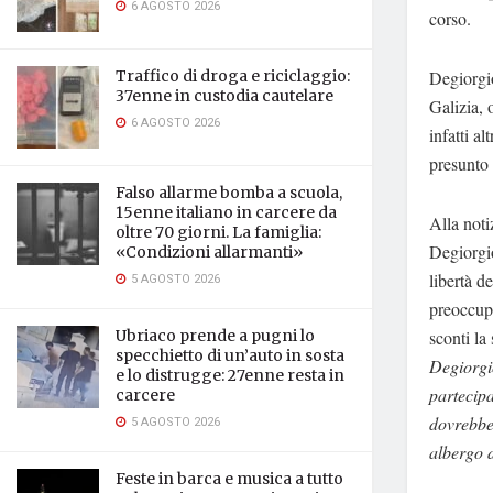
6 AGOSTO 2026
corso.
Degiorgi
Traffico di droga e riciclaggio:
37enne in custodia cautelare
Galizia, 
6 AGOSTO 2026
infatti a
presunto 
Falso allarme bomba a scuola,
15enne italiano in carcere da
Alla noti
oltre 70 giorni. La famiglia:
Degiorgio
«Condizioni allarmanti»
libertà d
5 AGOSTO 2026
preoccupa
sconti la
Ubriaco prende a pugni lo
specchietto di un’auto in sosta
Degiorgio
e lo distrugge: 27enne resta in
partecipa
carcere
dovrebbe
5 AGOSTO 2026
albergo 
Feste in barca e musica a tutto