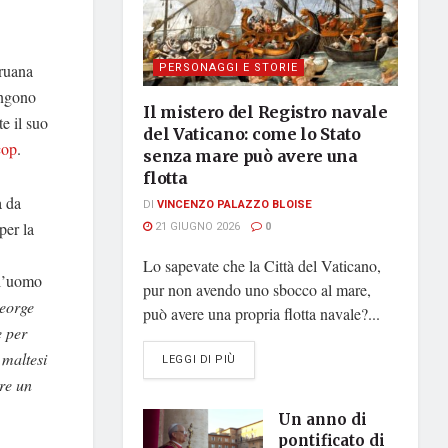
PERSONAGGI E STORIE
aruana
ungono
Il mistero del Registro navale
te il suo
del Vaticano: come lo Stato
cop
.
senza mare può avere una
flotta
a da
DI
VINCENZO PALAZZO BLOISE
per la
21 GIUGNO 2026
0
Lo sapevate che la Città del Vaticano,
 l’uomo
pur non avendo uno sbocco al mare,
eorge
può avere una propria flotta navale?...
e per
 maltesi
DETAILS
LEGGI DI PIÙ
re un
Un anno di
pontificato di