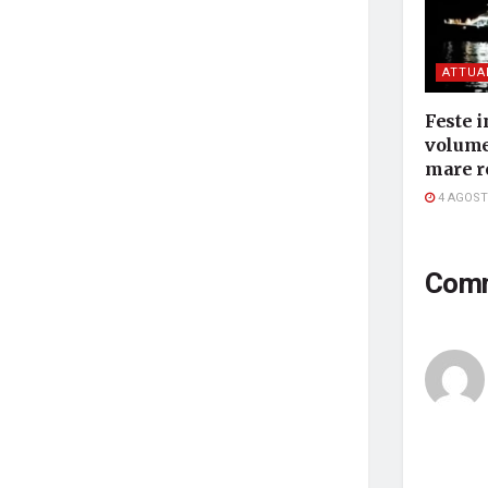
ATTUA
Feste i
volume,
mare r
4 AGOST
Com