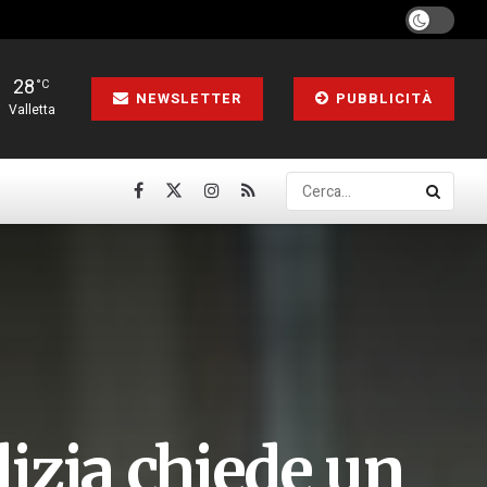
28
°C
NEWSLETTER
PUBBLICITÀ
Valletta
lizia chiede un