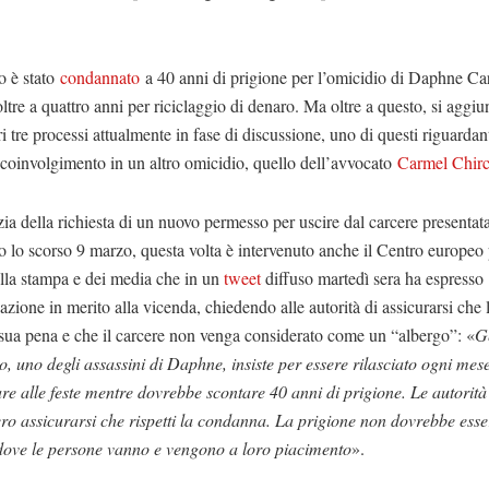
o è stato
condannato
a 40 anni di prigione per l’omicidio di Daphne C
oltre a quattro anni per riciclaggio di denaro. Ma oltre a questo, si aggi
ltri tre processi attualmente in fase di discussione, uno di questi riguardan
coinvolgimento in un altro omicidio, quello dell’avvocato
Carmel Chir
zia della richiesta di un nuovo permesso per uscire dal carcere presentat
 lo scorso 9 marzo, questa volta è intervenuto anche il Centro europeo 
ella stampa e dei media che in un
tweet
diffuso martedì sera ha espresso
zione in merito alla vicenda, chiedendo alle autorità di assicurarsi che
 sua pena e che il carcere non venga considerato come un “albergo”: «
G
, uno degli assassini di Daphne, insiste per essere rilasciato ogni mes
re alle feste mentre dovrebbe scontare 40 anni di prigione. Le autorità
ro assicurarsi che rispetti la condanna. La prigione non dovrebbe esse
dove le persone vanno e vengono a loro piacimento
».