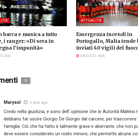
LITÀ
ATTUALITÀ
n barca e musica a tutto
Emergenza incendi in
 i ranger: «Di sera in
Portogallo, Malta tende
egna l’impunità»
inviati 40 vigili del fuoc
O 2026
3 AGOSTO 2026
menti
1
Marysol
3 anni ago
Credo nella giustizia, e sono dell’ opinione che le Autorità Maltesi
debbano far uscire Giorgio De Giorgio dal carcere, per trascorrere l
famiglia. Ciò che ha fatto è talmente grave e aberrante, che non 
deve essere considerato un reato minore, che permette alcune co