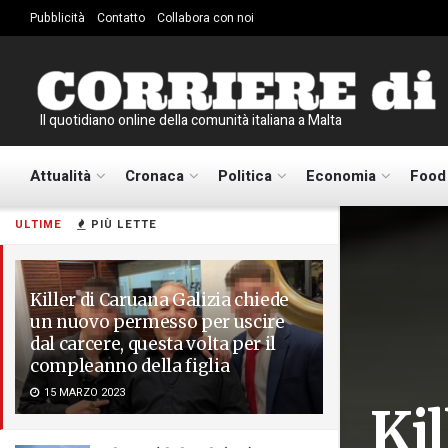
Pubblicità
Contatto
Collabora con noi
Il quotidiano online della comunità italiana a Malta
Attualità
Cronaca
Politica
Economia
Food
ULTIME
PIÙ LETTE
Killer di Caruana Galizia chiede
un nuovo permesso per uscire
dal carcere, questa volta per il
compleanno della figlia
15 MARZO 2023
Kil