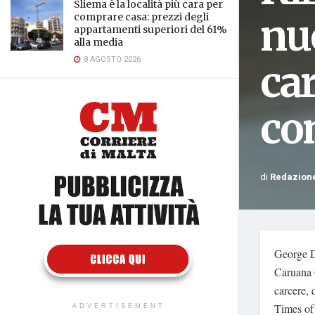
Sliema è la località più cara per
nu
comprare casa: prezzi degli
appartamenti superiori del 61%
alla media
8 AGOSTO 2026
car
co
di
Redazion
George De
Caruana G
carcere, 
Times of 
ADVERTISEMENT