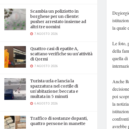
Scambia un poliziotto in
Degiorgio
borghese per un cliente:
istituzio
pusher arrestato insieme ad
altri tre uomini
la quale 
7 AGOSTO 2026
Le foto, 
Quattro casi di epatite A,
della fam
scattano verifiche su un’attività
quella di
di Qormi
internazi
7 AGOSTO 2026
Anche Rob
Turista urla e lancia la
spazzatura nel cortile di
decisione
un’abitazione: beccata e
poi scopr
multata in 5 minuti
la notizi
6 AGOSTO 2026
istituzio
confronti
Traffico di sostanze dopanti,
quattro persone in manette
avrebbe p