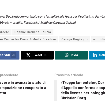
ina: Degiorgio immortalato con i famigliari alla festa per il battesimo del nip
bbraio – credits: Facebook / Matthew Caruana Galizia)
arcere
Daphne Caruana Galizia
an Centre for Press & Media Freedom
George Degiorgio
omicidi
ndividi
28
Tweet
18
Invia
Con
 precedente
Prossimo articolo
vere in avanzato stato di
«Troppe lamentele», Cor
omposizione recuperato a
d’Appello conferma sos
etta
della licenza per noleggi
Christian Borg