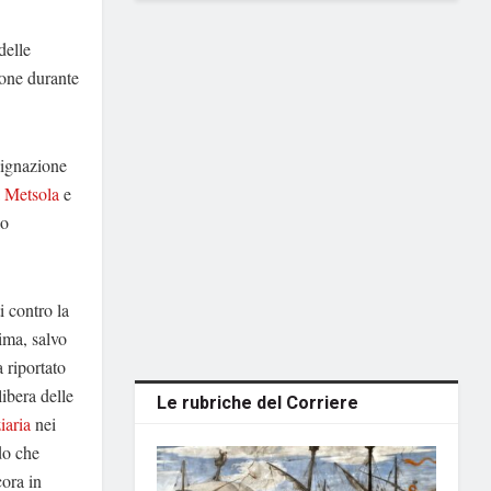
delle
ione durante
ndignazione
 Metsola
e
lo
i contro la
tima, salvo
 riportato
libera delle
Le rubriche del Corriere
iaria
nei
do che
cora in