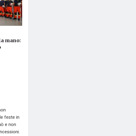
 la mano:
o
 non
e feste in
può e non
ncessioni.