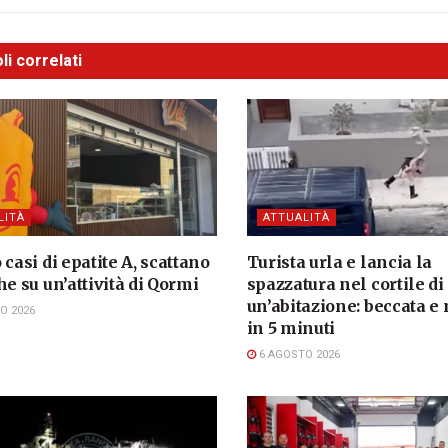
li correlati
LITÀ
ATTUALITÀ
 casi di epatite A, scattano
Turista urla e lancia la
he su un’attività di Qormi
spazzatura nel cortile di
un’abitazione: beccata e
O 2026
in 5 minuti
6 AGOSTO 2026