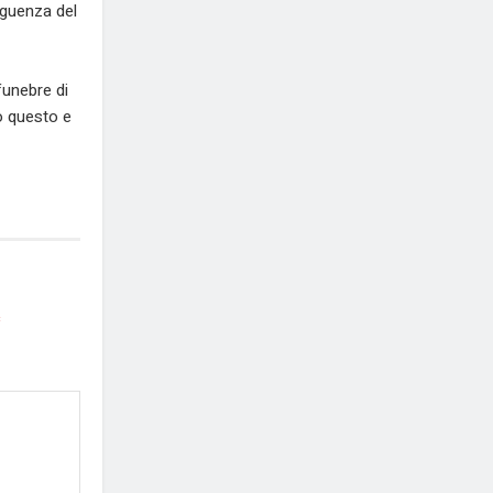
eguenza del
funebre di
o questo e
*