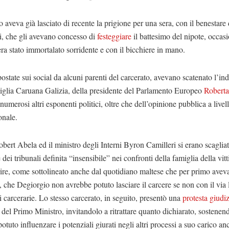
 aveva già lasciato di recente la prigione per una sera, con il benestare 
ni, che gli avevano concesso di
festeggiare
il battesimo del nipote, occas
era stato immortalato sorridente e con il bicchiere in mano.
postate sui social da alcuni parenti del carcerato, avevano scatenato l’i
iglia Caruana Galizia, della presidente del Parlamento Europeo
Roberta
 numerosi altri esponenti politici, oltre che dell’opinione pubblica a livel
onale.
ert Abela ed il ministro degli Interni Byron Camilleri si erano scagliat
 dei tribunali definita “insensibile” nei confronti della famiglia della vit
ire, come sottolineato anche dal quotidiano maltese che per primo aveva
a, che Degiorgio non avrebbe potuto lasciare il carcere se non con il via 
ni carcerarie. Lo stesso carcerato, in seguito, presentò una
protesta giudiz
 del Primo Ministro, invitandolo a ritrattare quanto dichiarato, sostenen
otuto influenzare i potenziali giurati negli altri processi a suo carico an