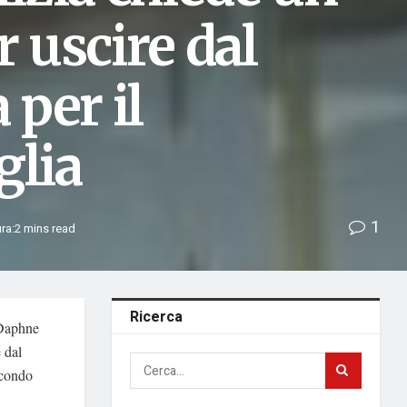
 uscire dal
 per il
glia
1
ura:2 mins read
Ricerca
 Daphne
 dal
econdo