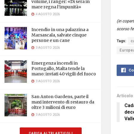
volume, i ranger: «Di sera in
mare regna l’impunità»
4 AGOSTO 2026
(in copert
scorso fe
Incendio in una palazzina a
Marsascala, salvate cinque
persone e un cane
Tags:
c
3 AGOSTO 2026
Europe
Emergenza incendi in
Portogallo, Malta tende la
Co
mano: inviati 40 vigili del fuoco
3 AGOSTO 2026
Articolo
San Anton Gardens, parte il
maxi intervento di restauro da
Cada
oltre 3 milioni di euro
dec
3 AGOSTO 2026
Vall
CARICA ALTRI ARTICOLI