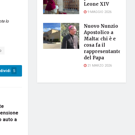
Leone XIV
9 MAGGIO 2026
ote lo
Nuovo Nunzio
Apostolico a
Malta: chi è e
cosa fa il
o
rappresentante
del Papa
21 MARZO 2026
dividi
5
te
pensione
o auto a