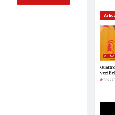
Artico
ATTUA
Quattro
verific
7 AGOST