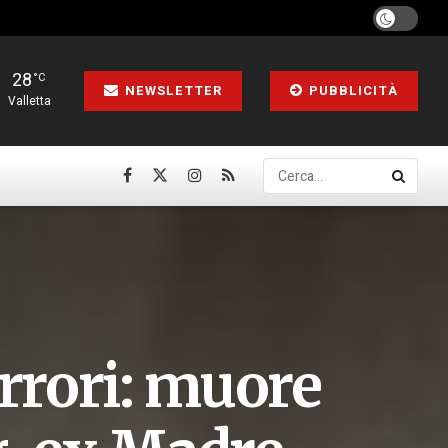
28
°C
NEWSLETTER
PUBBLICITÀ
Valletta
orrori: muore