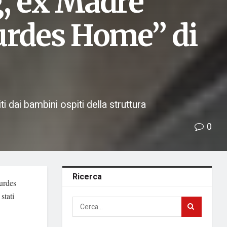
g, ex Madre
ourdes Home” di
ti dai bambini ospiti della struttura
0
Ricerca
urdes
stati