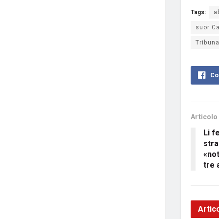
Tags:
a
suor Ca
Tribuna
Co
Articolo
Li f
stra
«not
tre 
Artico