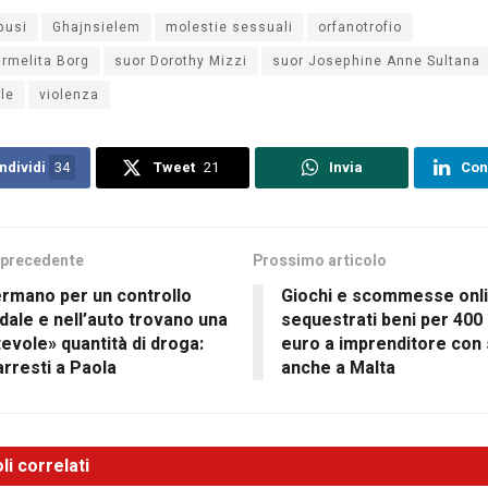
busi
Ghajnsielem
molestie sessuali
orfanotrofio
rmelita Borg
suor Dorothy Mizzi
suor Josephine Anne Sultana
le
violenza
ndividi
34
Tweet
21
Invia
Con
 precedente
Prossimo articolo
ermano per un controllo
Giochi e scommesse onli
dale e nell’auto trovano una
sequestrati beni per 400 m
evole» quantità di droga:
euro a imprenditore con 
arresti a Paola
anche a Malta
li correlati