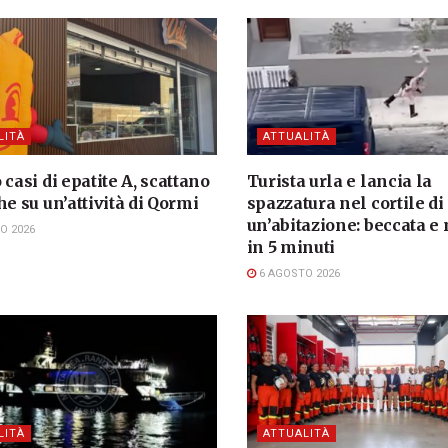
LITÀ
ATTUALITÀ
 casi di epatite A, scattano
Turista urla e lancia la
he su un’attività di Qormi
spazzatura nel cortile di
un’abitazione: beccata e
O 2026
in 5 minuti
6 AGOSTO 2026
LITÀ
ATTUALITÀ