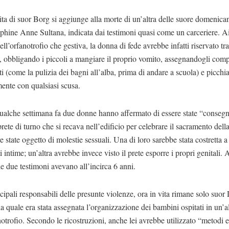
ita di suor Borg si aggiunge alla morte di un’altra delle suore domenica
phine Anne Sultana, indicata dai testimoni quasi come un carceriere. A
dell’orfanotrofio che gestiva, la donna di fede avrebbe infatti riservato tr
 obbligando i piccoli a mangiare il proprio vomito, assegnandogli comp
i (come la pulizia dei bagni all’alba, prima di andare a scuola) e picchi
ente con qualsiasi scusa.
qualche settimana fa due donne hanno affermato di essere state “consegn
prete di turno che si recava nell’edificio per celebrare il sacramento dell
re state oggetto di molestie sessuali. Una di loro sarebbe stata costretta a
ti intime; un’altra avrebbe invece visto il prete esporre i propri genitali.
, le due testimoni avevano all’incirca 6 anni.
ncipali responsabili delle presunte violenze, ora in vita rimane solo suo
la quale era stata assegnata l’organizzazione dei bambini ospitati in un’al
notrofio. Secondo le ricostruzioni, anche lei avrebbe utilizzato “metodi 