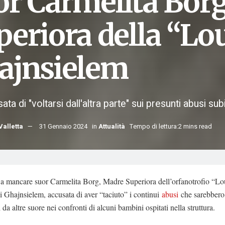
or Carmelita Bor
periora della “L
ajnsielem
ata di "voltarsi dall'altra parte" sui presunti abusi subi
Valletta
31 Gennaio 2024
in
Attualità
Tempo di lettura:2 mins read
 a mancare suor Carmelita Borg, Madre Superiora dell’orfanotrofio “Lo
Ghajnsielem, accusata di aver “taciuto” i continui
abusi
che sarebbero 
i da altre suore nei confronti di alcuni bambini ospitati nella struttura.