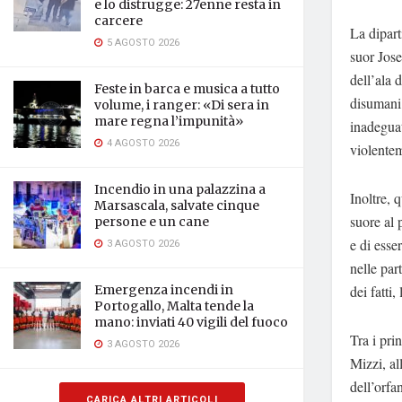
e lo distrugge: 27enne resta in
carcere
La dipart
5 AGOSTO 2026
suor Jose
dell’ala 
Feste in barca e musica a tutto
disumani,
volume, i ranger: «Di sera in
mare regna l’impunità»
inadeguat
4 AGOSTO 2026
violentem
Incendio in una palazzina a
Inoltre, 
Marsascala, salvate cinque
suore al 
persone e un cane
e di esse
3 AGOSTO 2026
nelle par
dei fatti
Emergenza incendi in
Portogallo, Malta tende la
mano: inviati 40 vigili del fuoco
Tra i pri
3 AGOSTO 2026
Mizzi, al
dell’orfa
CARICA ALTRI ARTICOLI