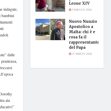
Leone XIV
ne indagate,
9 MAGGIO 2026
i bambini
Nuovo Nunzio
attamenti
Apostolico a
iti
Malta: chi è e
andoli
cosa fa il
rappresentante
del Papa
21 MARZO 2026
ate” dalle
a penitenza,
 toccarsi
 All’epoca
r Dorothy
tra ala
educativi”