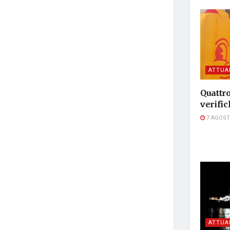
ATTUA
Quattro
verific
7 AGOST
ATTUA