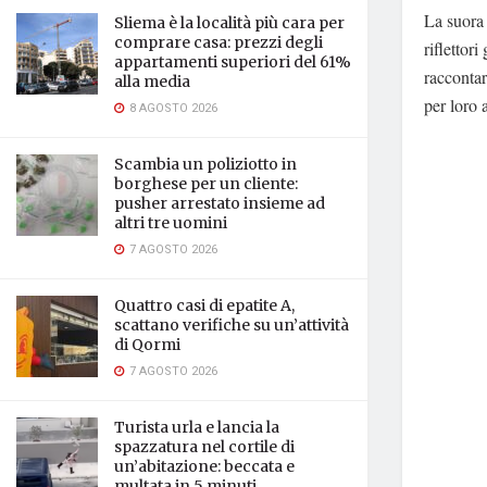
La suora 
Sliema è la località più cara per
comprare casa: prezzi degli
riflettor
appartamenti superiori del 61%
raccontar
alla media
per loro 
8 AGOSTO 2026
Scambia un poliziotto in
borghese per un cliente:
pusher arrestato insieme ad
altri tre uomini
7 AGOSTO 2026
Quattro casi di epatite A,
scattano verifiche su un’attività
di Qormi
7 AGOSTO 2026
Turista urla e lancia la
spazzatura nel cortile di
un’abitazione: beccata e
multata in 5 minuti