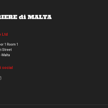
o Ltd
oor 1 Room 1
zi Street
1-Malta
i social