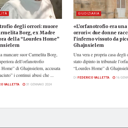
LITÀ
GIUDIZIARIA
rofio degli orrori: muore
«L’orfanotrofio era una
armelita Borg, ex Madre
orrori»: due donne rac
ora della “Lourdes Home”
l’inferno vissuto da pic
jnsielem
Ghajnsielem
 a mancare suor Carmelita Borg,
Una vera e propria casa degli o
eriora dell’orfanotrofio
stato dipinto in tribunale l’orf
 Home” di Ghajnsielem, accusata
“Lourdes Home” di Ghajnsiele
taciuto” i continui abusi che ...
DI
FEDERICO VALLETTA
16 GENN
CO VALLETTA
31 GENNAIO 2024