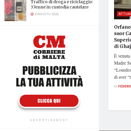
Traffico di droga e riciclaggio:
37enne in custodia cautelare
ATTUA
6 AGOSTO 2026
Orfanot
suor C
Superi
di Gha
È venuta
Madre Sup
“Lourdes
di aver “
DI
FEDERI
ADVERTISEMENT