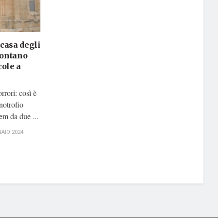
 casa degli
contano
cole a
rrori: così è
anotrofio
m da due ...
AIO 2024