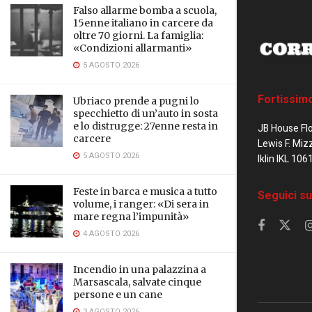
Falso allarme bomba a scuola,
15enne italiano in carcere da
oltre 70 giorni. La famiglia:
«Condizioni allarmanti»
5 AGOSTO 2026
Fortissim
Ubriaco prende a pugni lo
specchietto di un’auto in sosta
e lo distrugge: 27enne resta in
JB House Fl
carcere
Lewis F. Miz
5 AGOSTO 2026
Iklin IKL 106
Feste in barca e musica a tutto
Seguici su
volume, i ranger: «Di sera in
mare regna l’impunità»
4 AGOSTO 2026
Incendio in una palazzina a
Marsascala, salvate cinque
persone e un cane
3 AGOSTO 2026