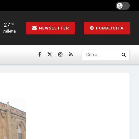
27
°C
NEWSLETTER
PUBBLICITÀ
Valletta