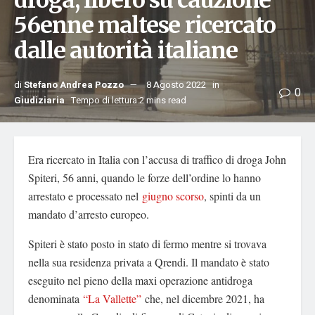
droga, libero su cauzione
56enne maltese ricercato
dalle autorità italiane
di
Stefano Andrea Pozzo
8 Agosto 2022
in
0
Giudiziaria
Tempo di lettura:2 mins read
Era ricercato in Italia con l’accusa di traffico di droga John
Spiteri, 56 anni, quando le forze dell’ordine lo hanno
arrestato e processato nel
giugno scorso
, spinti da un
mandato d’arresto europeo.
Spiteri è stato posto in stato di fermo mentre si trovava
nella sua residenza privata a Qrendi. Il mandato è stato
eseguito nel pieno della maxi operazione antidroga
denominata
“La Vallette”
che, nel dicembre 2021, ha