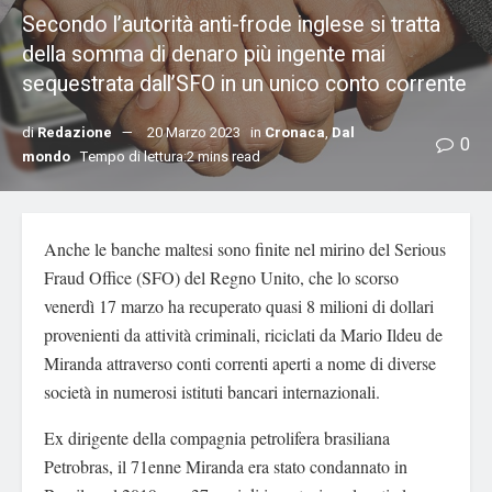
Secondo l’autorità anti-frode inglese si tratta
della somma di denaro più ingente mai
sequestrata dall’SFO in un unico conto corrente
di
Redazione
20 Marzo 2023
in
Cronaca
,
Dal
0
mondo
Tempo di lettura:2 mins read
Anche le banche maltesi sono finite nel mirino del Serious
Fraud Office (SFO) del Regno Unito, che lo scorso
venerdì 17 marzo ha recuperato quasi 8 milioni di dollari
provenienti da attività criminali, riciclati da Mario Ildeu de
Miranda attraverso conti correnti aperti a nome di diverse
società in numerosi istituti bancari internazionali.
Ex dirigente della compagnia petrolifera brasiliana
Petrobras, il 71enne Miranda era stato condannato in