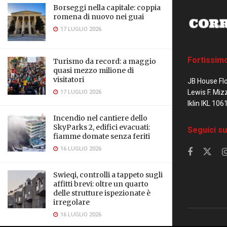
Borseggi nella capitale: coppia
romena di nuovo nei guai
17 LUGLIO 2026
Fortissim
Turismo da record: a maggio
quasi mezzo milione di
visitatori
JB House Fl
Lewis F. Miz
17 LUGLIO 2026
Iklin IKL 106
Incendio nel cantiere dello
SkyParks 2, edifici evacuati:
Seguici su
fiamme domate senza feriti
16 LUGLIO 2026
Swieqi, controlli a tappeto sugli
affitti brevi: oltre un quarto
delle strutture ispezionate è
irregolare
16 LUGLIO 2026