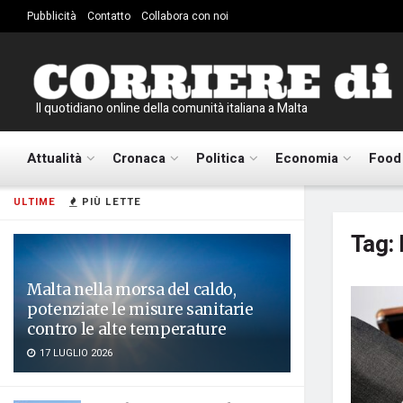
Pubblicità
Contatto
Collabora con noi
Il quotidiano online della comunità italiana a Malta
Attualità
Cronaca
Politica
Economia
Food
ULTIME
PIÙ LETTE
Tag:
Malta nella morsa del caldo,
potenziate le misure sanitarie
contro le alte temperature
17 LUGLIO 2026