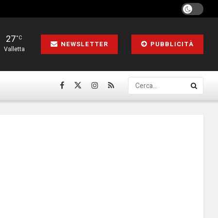
27
°C
NEWSLETTER
PUBBLICITÀ
Valletta