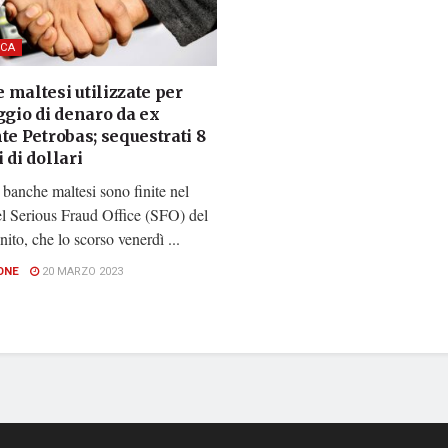
CA
 maltesi utilizzate per
ggio di denaro da ex
te Petrobas; sequestrati 8
 di dollari
banche maltesi sono finite nel
el Serious Fraud Office (SFO) del
to, che lo scorso venerdì ...
ONE
20 MARZO 2023