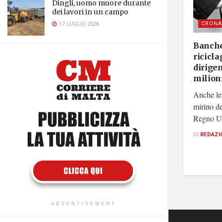
Dingli, uomo muore durante
dei lavori in un campo
CRONA
17 LUGLIO 2026
Banche
ricicla
dirigen
milioni
Anche le 
mirino d
Regno Uni
DI
REDAZI
ADVERTISEMENT