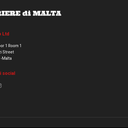
o Ltd
oor 1 Room 1
zi Street
1-Malta
i social