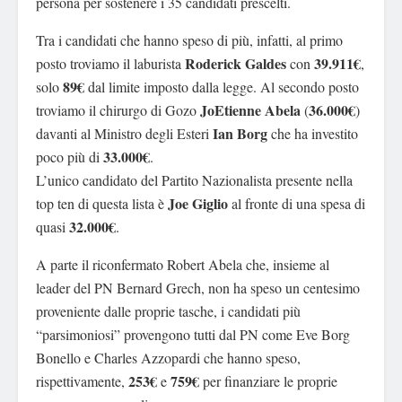
persona per sostenere i 35 candidati prescelti.
Tra i candidati che hanno speso di più, infatti, al primo
Roderick Galdes
39.911€
posto troviamo il laburista
con
,
89€
solo
dal limite imposto dalla legge. Al secondo posto
JoEtienne Abela
36.000€
troviamo il chirurgo di Gozo
(
)
Ian Borg
davanti al Ministro degli Esteri
che ha investito
33.000€
poco più di
.
L’unico candidato del Partito Nazionalista presente nella
Joe Giglio
top ten di questa lista è
al fronte di una spesa di
32.000€
quasi
.
A parte il riconfermato Robert Abela che, insieme al
leader del PN Bernard Grech, non ha speso un centesimo
proveniente dalle proprie tasche, i candidati più
“parsimoniosi” provengono tutti dal PN come Eve Borg
Bonello e Charles Azzopardi che hanno speso,
253€
759€
rispettivamente,
e
per finanziare le proprie