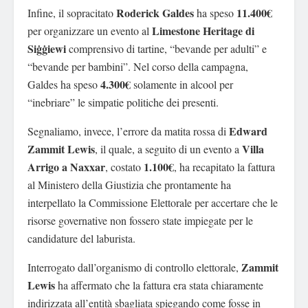
Roderick Galdes
11.400€
Infine, il sopracitato
ha speso
Limestone Heritage di
per organizzare un evento al
Siġġiewi
comprensivo di tartine, “bevande per adulti” e
“bevande per bambini”. Nel corso della campagna,
4.300€
Galdes ha speso
solamente in alcool per
“inebriare” le simpatie politiche dei presenti.
Edward
Segnaliamo, invece, l’errore da matita rossa di
Zammit Lewis
Villa
, il quale, a seguito di un evento a
Arrigo a Naxxar
1.100€
, costato
, ha recapitato la fattura
al Ministero della Giustizia che prontamente ha
interpellato la Commissione Elettorale per accertare che le
risorse governative non fossero state impiegate per le
candidature del laburista.
Zammit
Interrogato dall’organismo di controllo elettorale,
Lewis
ha affermato che la fattura era stata chiaramente
indirizzata all’entità sbagliata spiegando come fosse in