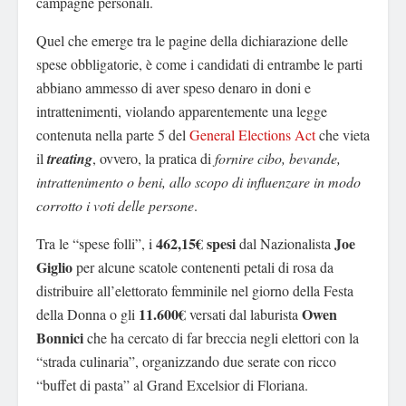
campagne personali.
Quel che emerge tra le pagine della dichiarazione delle
spese obbligatorie, è come i candidati di entrambe le parti
abbiano ammesso di aver speso denaro in doni e
intrattenimenti, violando apparentemente una legge
contenuta nella parte 5 del
General Elections Act
che vieta
il
treating
, ovvero, la pratica di
fornire cibo, bevande,
intrattenimento o beni, allo scopo di influenzare in modo
corrotto i voti delle persone
.
462,15€ spesi
Joe
Tra le “spese folli”, i
dal Nazionalista
Giglio
per alcune scatole contenenti petali di rosa da
distribuire all’elettorato femminile nel giorno della Festa
11.600€
Owen
della Donna o gli
versati dal laburista
Bonnici
che ha cercato di far breccia negli elettori con la
“strada culinaria”, organizzando due serate con ricco
“buffet di pasta” al Grand Excelsior di Floriana.