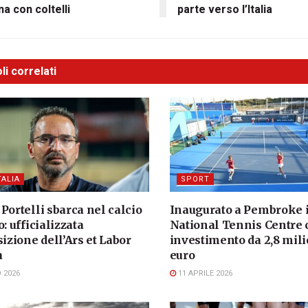
na con coltelli
parte verso l’Italia
li correlati
TALIA
SPORT
Portelli sbarca nel calcio
Inaugurato a Pembroke i
o: ufficializzata
National Tennis Centre 
sizione dell’Ars et Labor
investimento da 2,8 mili
a
euro
 2026
11 APRILE 2026