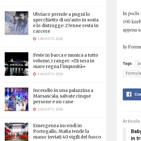
In pochi 
Ubriaco prende a pugni lo
specchietto di un’auto in sosta
100 km/h 
e lo distrugge: 27enne resta in
appena ud
carcere
5 AGOSTO 2026
In Formu
Feste in barca e musica a tutto
volume, i ranger: «Di sera in
Tags:
a
mare regna l’impunità»
formul
4 AGOSTO 2026
Incendio in una palazzina a
Con
Marsascala, salvate cinque
persone e un cane
3 AGOSTO 2026
Articolo
Emergenza incendi in
Baby
Portogallo, Malta tende la
mano: inviati 40 vigili del fuoco
in t