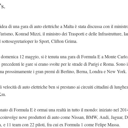
’s.
idea di una gara di auto elettriche a Malta è stata discussa con il ministr
urismo, Konrad Mizzi, il ministro dei Trasporti e delle Infrastrutture, I
l sottosegretarioper lo Sport, Clifton Grima.
, domenica 12 maggio, si è tenuta una gara di Formula E a Monte Carlo,
 precedenti le gare si erano svolte per le strade di Parigi e Roma. Sono 
a prossimamente i gran premi di Berlino, Berna, Londra e New York.
i velocità di auto elettriche ben si prestano ai circuiti cittadini di lunghez
 Km.
nato di Formula E è ormai una realtà in tutto il mondo: iniziato nel 201
 coinvolge nove produttori di auto come Nissan, BMW, Audi, Jaguar, 
, e 11 team con 22 piloti, fra cui ex Formula 1 come Felipe Massa.