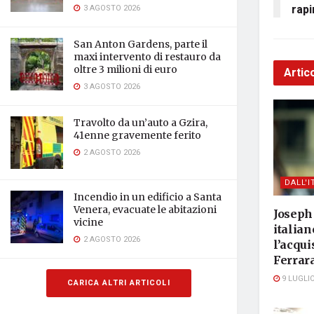
rapi
3 AGOSTO 2026
San Anton Gardens, parte il
maxi intervento di restauro da
oltre 3 milioni di euro
Artico
3 AGOSTO 2026
Travolto da un’auto a Gzira,
41enne gravemente ferito
2 AGOSTO 2026
DALL'I
Incendio in un edificio a Santa
Venera, evacuate le abitazioni
Joseph 
vicine
italian
2 AGOSTO 2026
l’acqui
Ferrar
9 LUGLIO
CARICA ALTRI ARTICOLI