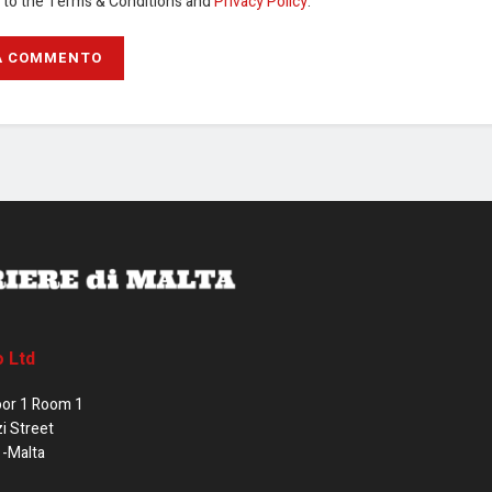
e to the Terms & Conditions and
Privacy Policy
.
o Ltd
oor 1 Room 1
zi Street
1-Malta