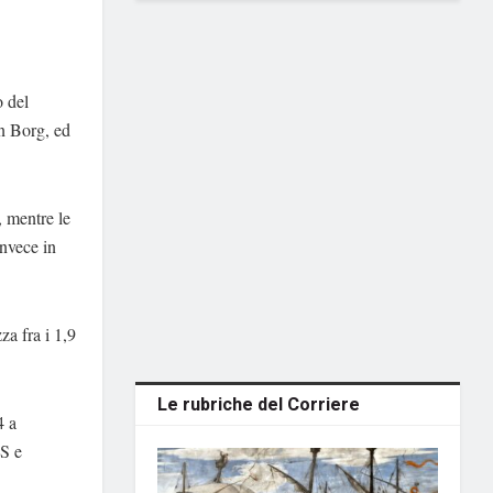
o del
an Borg, ed
 mentre le
invece in
za fra i 1,9
Le rubriche del Corriere
4 a
DS e