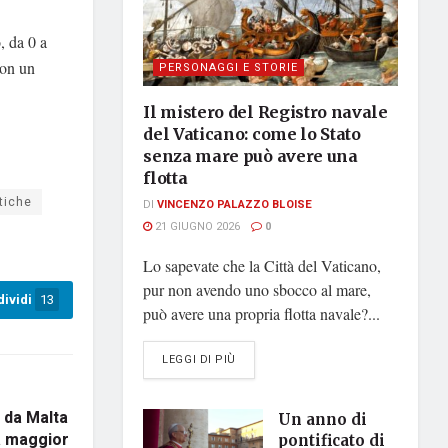
, da 0 a
con un
PERSONAGGI E STORIE
Il mistero del Registro navale
del Vaticano: come lo Stato
senza mare può avere una
flotta
tiche
DI
VINCENZO PALAZZO BLOISE
21 GIUGNO 2026
0
Lo sapevate che la Città del Vaticano,
pur non avendo uno sbocco al mare,
ividi
13
può avere una propria flotta navale?...
DETAILS
LEGGI DI PIÙ
 da Malta
Un anno di
la maggior
pontificato di