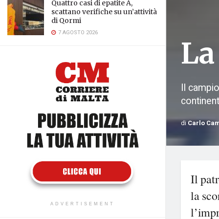
Quattro casi di epatite A,
scattano verifiche su un’attività
di Qormi
7 AGOSTO 2026
La
Il campio
continent
di
Carlo Ca
Il pat
la sco
ADVERTISEMENT
l’impr