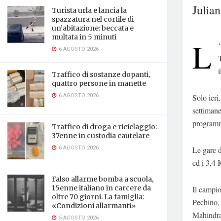
Julian
Turista urla e lancia la
spazzatura nel cortile di
un’abitazione: beccata e
multata in 5 minuti
L
‘
6 AGOSTO 2026
T
i
Traffico di sostanze dopanti,
quattro persone in manette
6 AGOSTO 2026
Solo ieri
settimane
programm
Traffico di droga e riciclaggio:
37enne in custodia cautelare
6 AGOSTO 2026
Le gare d
ed i 3,4
Falso allarme bomba a scuola,
15enne italiano in carcere da
Il campio
oltre 70 giorni. La famiglia:
Pechino,
«Condizioni allarmanti»
Mahindra
5 AGOSTO 2026