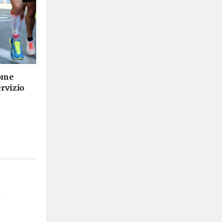
come
ervizio
*