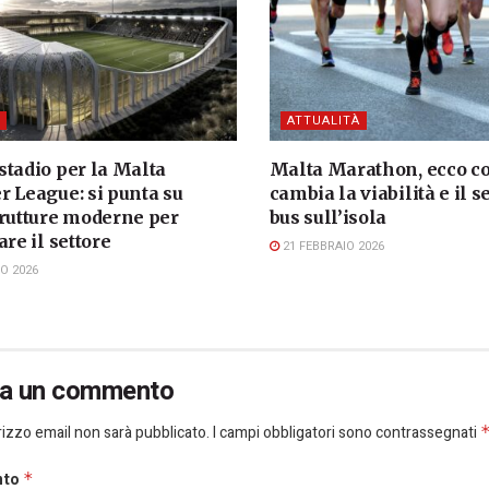
ATTUALITÀ
stadio per la Malta
Malta Marathon, ecco 
r League: si punta su
cambia la viabilità e il s
trutture moderne per
bus sull’isola
are il settore
21 FEBBRAIO 2026
O 2026
ia un commento
dirizzo email non sarà pubblicato.
I campi obbligatori sono contrassegnati
nto
*