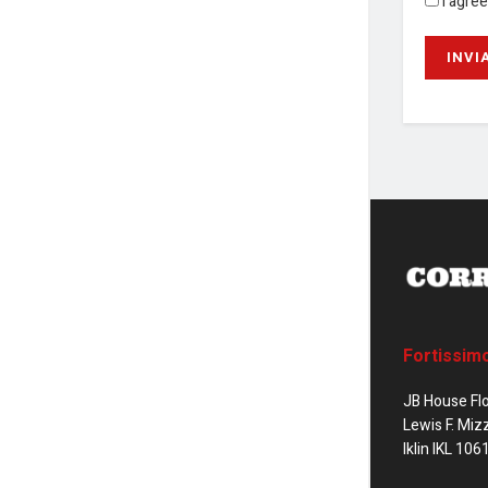
I agre
Fortissim
JB House Fl
Lewis F. Miz
Iklin IKL 106