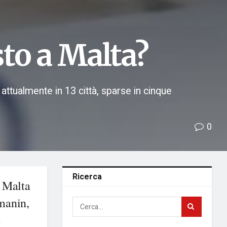
to a Malta?
attualmente in 13 città, sparse in cinque
0
Ricerca
o Malta
rmanin,
t