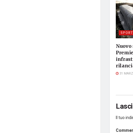
SPORT
Nuovo 
Premie
infras
rilanci
31 MARZ
Lasc
Il tuo in
Comme