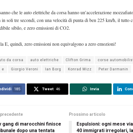
sanno che le auto elettriche da corsa hanno un’accelerazione mozzafiato
in soli tre secondi, con una velocità di punta di ben 225 km/h, il tutto 
ibile sibilo, e zero emissioni di CO2.
la E, quindi, zero emissioni non equivalgono a zero emozioni!
uto da corsa
auto elettriche
Clifton Grima
corse automobilis
a e
Giorgio Veroni
Ian Borg
Konrad Mizz
Peter Darmanin
dividi
185
Tweet
46
Invia
Cond
 precedente
Prossimo articolo
 gang di marocchini finisce
Espulsioni: ogni mese via
ribunale dopo una tentata
40 immigrati irregolari, 