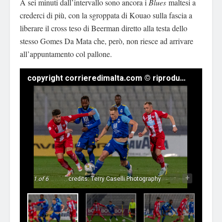
A sei minuti dall’intervallo sono ancora i
Blues
maltesi a
crederci di più, con la sgroppata di Kouao sulla fascia a
liberare il cross teso di Beerman diretto alla testa dello
stesso Gomes Da Mata che, però, non riesce ad arrivare
all’appuntamento col pallone.
copyright corrieredimalta.com © riproduzione riservata
-
+
1
of 6
credits: Terry Caselli Photography