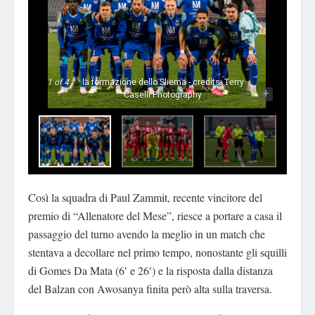
1
of 4
la formazione dello Sliema - credits: Terry
-
+
Caselli Photography
Così la squadra di Paul Zammit, recente vincitore del
premio di “Allenatore del Mese”, riesce a portare a casa il
passaggio del turno avendo la meglio in un match che
stentava a decollare nel primo tempo, nonostante gli squilli
di Gomes Da Mata (6′ e 26′) e la risposta dalla distanza
del Balzan con Awosanya finita però alta sulla traversa.