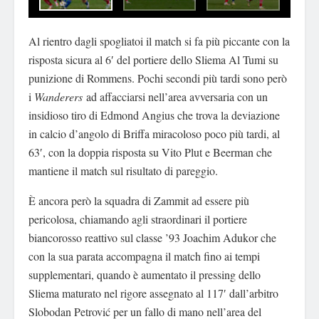
Al rientro dagli spogliatoi il match si fa più piccante con la
risposta sicura al 6′ del portiere dello Sliema Al Tumi su
punizione di Rommens. Pochi secondi più tardi sono però
i
Wanderers
ad affacciarsi nell’area avversaria con un
insidioso tiro di Edmond Angius che trova la deviazione
in calcio d’angolo di Briffa miracoloso poco più tardi, al
63′, con la doppia risposta su Vito Plut e Beerman che
mantiene il match sul risultato di pareggio.
È ancora però la squadra di Zammit ad essere più
pericolosa, chiamando agli straordinari il portiere
biancorosso reattivo sul classe ’93 Joachim Adukor che
con la sua parata accompagna il match fino ai tempi
supplementari, quando è aumentato il pressing dello
Sliema maturato nel rigore assegnato al 117′ dall’arbitro
Slobodan Petrović per un fallo di mano nell’area del