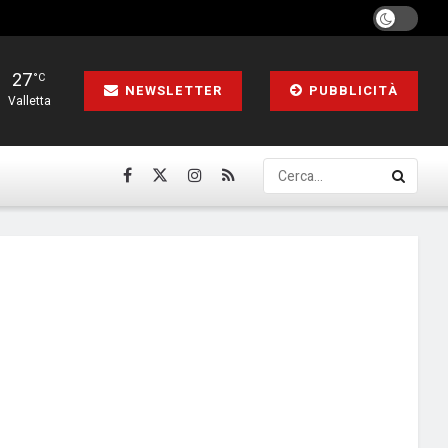
27
°C
NEWSLETTER
PUBBLICITÀ
Valletta