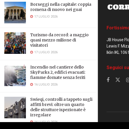
Borseggi nella capitale: coppia
romena di nuovo nei guai
17 LUGLIO 2026
Fortissim
Turismo da record: a maggio
JB House Fl
quasi mezzo milione di
visitatori
Lewis F. Miz
Iklin IKL 106
17 LUGLIO 2026
Seguici su
Incendio nel cantiere dello
SkyParks 2, edifici evacuati:
fiamme domate senza feriti
16 LUGLIO 2026
Swieqi, controlli a tappeto sugli
affitti brevi: oltre un quarto
delle strutture ispezionate è
irregolare
16 LUGLIO 2026
© 2023 Corrier