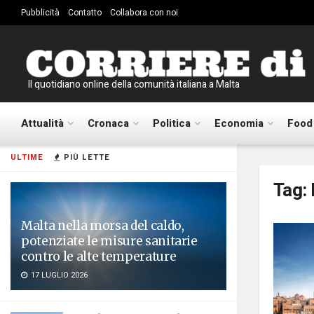
Pubblicità
Contatto
Collabora con noi
Il quotidiano online della comunità italiana a Malta
Attualità
Cronaca
Politica
Economia
Food
ULTIME
PIÙ LETTE
Tag:
Malta nella morsa del caldo,
potenziate le misure sanitarie
contro le alte temperature
17 LUGLIO 2026