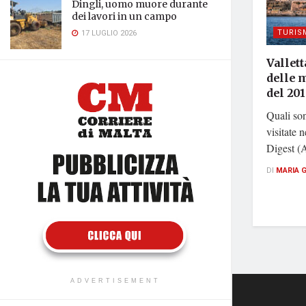
Dingli, uomo muore durante
dei lavori in un campo
TURIS
17 LUGLIO 2026
Vallett
delle m
del 20
Quali son
visitate 
Digest (A
DI
MARIA 
ADVERTISEMENT