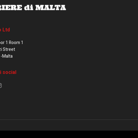
o Ltd
oor 1 Room 1
zi Street
1-Malta
i social
e di Malta / Fortissimo Ltd