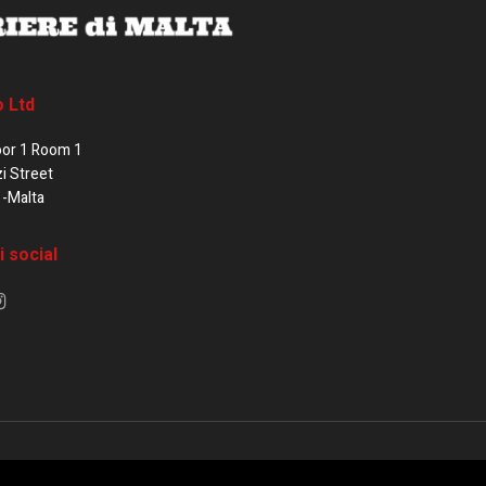
o Ltd
oor 1 Room 1
zi Street
1-Malta
i social
e di Malta / Fortissimo Ltd