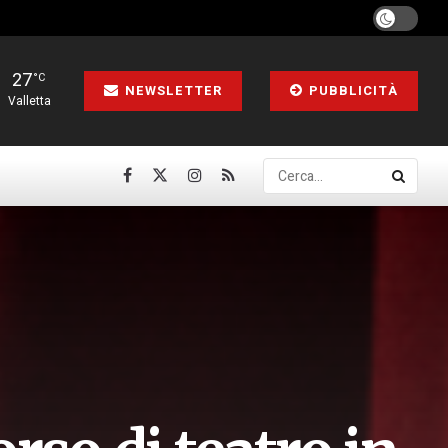
27
°C
NEWSLETTER
PUBBLICITÀ
Valletta