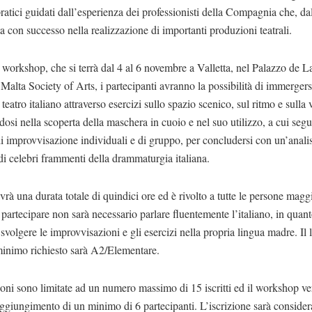
pratici guidati dall’esperienza dei professionisti della Compagnia che, da
 con successo nella realizzazione di importanti produzioni teatrali.
 workshop, che si terrà dal 4 al 6 novembre a Valletta, nel Palazzo de L
 Malta Society of Arts, i partecipanti avranno la possibilità di immergers
l teatro italiano attraverso esercizi sullo spazio scenico, sul ritmo e sulla 
osi nella scoperta della maschera in cuoio e nel suo utilizzo, a cui seg
di improvvisazione individuali e di gruppo, per concludersi con un’anali
di celebri frammenti della drammaturgia italiana.
avrà una durata totale di quindici ore ed è rivolto a tutte le persone magg
 partecipare non sarà necessario parlare fluentemente l’italiano, in quant
 svolgere le improvvisazioni e gli esercizi nella propria lingua madre. Il l
minimo richiesto sarà A2/Elementare.
ioni sono limitate ad un numero massimo di 15 iscritti ed il workshop ver
aggiungimento di un minimo di 6 partecipanti. L’iscrizione sarà consider