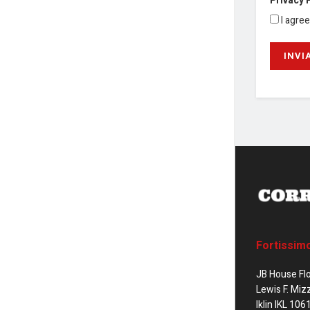
Privacy 
I agre
Fortissim
JB House Fl
Lewis F. Miz
Iklin IKL 106