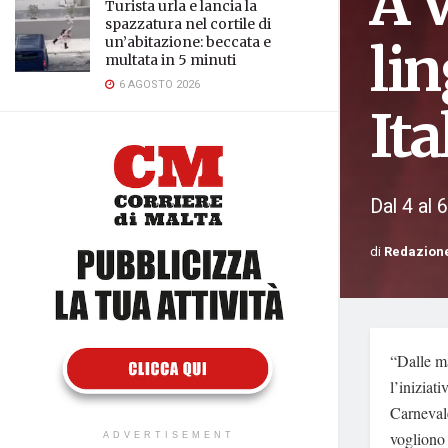
A V
Turista urla e lancia la
spazzatura nel cortile di
un’abitazione: beccata e
lin
multata in 5 minuti
6 AGOSTO 2026
Ita
Dal 4 al 
di
Redazion
“Dalle ma
l’iniziat
Carnevale
vogliono 
ADVERTISEMENT