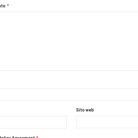
nto
*
Sito web
*