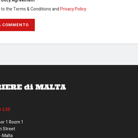
Policy Agreement
e to the Terms & Conditions and
Privacy Policy
.
o Ltd
oor 1 Room 1
zi Street
1-Malta