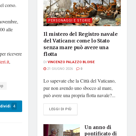
el corso.
PERSONAGGI E STORIE
 novembre,
00 alle
Il mistero del Registro navale
del Vaticano: come lo Stato
senza mare può avere una
per ricevere
flotta
eri.it
,
DI
VINCENZO PALAZZO BLOISE
21 GIUGNO 2026
0
Lo sapevate che la Città del Vaticano,
op
pur non avendo uno sbocco al mare,
può avere una propria flotta navale?...
dividi
4
DETAILS
LEGGI DI PIÙ
Un anno di
pontificato di