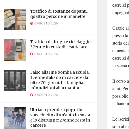
esercizi 
Traffico di sostanze dopanti,
impegnata
quattro persone in manette
6 AGOSTO 2026
Grazie al
presso la
Traffico di droga e riciclaggio:
storia de
37enne in custodia cautelare
cimentand
6 AGOSTO 2026
esercizi 
in scena 
Falso allarme bomba a scuola,
15enne italiano in carcere da
Il corso 
oltre 70 giorni. La famiglia:
anni. Per
«Condizioni allarmanti»
5 AGOSTO 2026
possibile
italiano 
Ubriaco prende a pugni lo
specchietto di un’auto in sosta
Le iscriz
e lo distrugge: 27enne resta in
carcere
solo al r