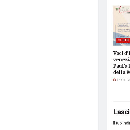
CULTU
Voci d’
venezia
Paul’s 
della 
18 GIUG
Lasc
Il tuo in