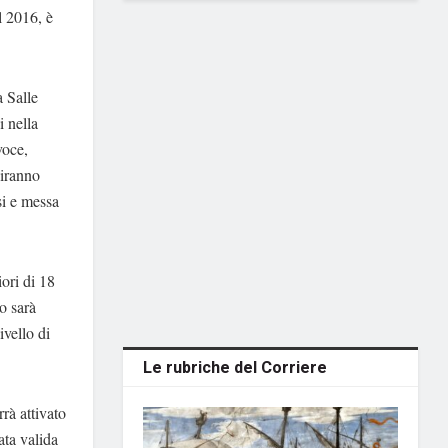
l 2016, è
a Salle
i nella
voce,
uiranno
si e messa
iori di 18
o sarà
ivello di
Le rubriche del Corriere
rà attivato
ata valida