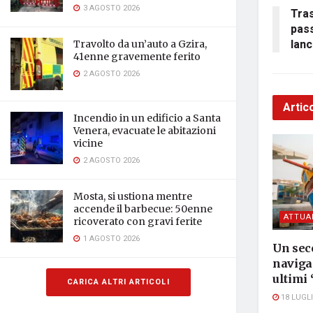
3 AGOSTO 2026
Tras
pas
lanc
Travolto da un’auto a Gzira,
41enne gravemente ferito
2 AGOSTO 2026
Artico
Incendio in un edificio a Santa
Venera, evacuate le abitazioni
vicine
2 AGOSTO 2026
Mosta, si ustiona mentre
accende il barbecue: 50enne
ATTUA
ricoverato con gravi ferite
1 AGOSTO 2026
Un seco
navigar
ultimi 
CARICA ALTRI ARTICOLI
18 LUGLI