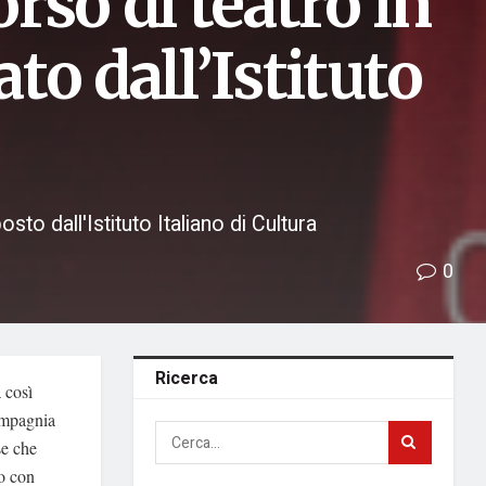
orso di teatro in
ato dall’Istituto
sto dall'Istituto Italiano di Cultura
0
Ricerca
 così
Compagnia
se che
co con