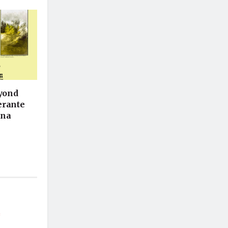
eyond
nerante
ina
*