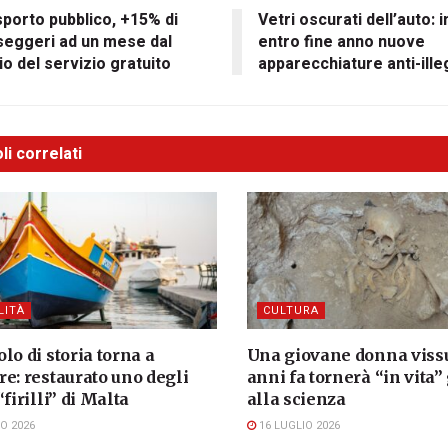
porto pubblico, +15% di
Vetri oscurati dell’auto: i
seggeri ad un mese dal
entro fine anno nuove
io del servizio gratuito
apparecchiature anti-ille
li correlati
LITÀ
CULTURA
lo di storia torna a
Una giovane donna vissu
e: restaurato uno degli
anni fa tornerà “in vita”
“firilli” di Malta
alla scienza
O 2026
16 LUGLIO 2026