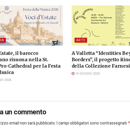
RA
ARTE
Estate, il barocco
A Valletta “Identities B
no risuona nella St.
Borders”, il progetto iti
Pro-Cathedral per la Festa
della Collezione Farnes
Musica
16 GIUGNO 2026
NO 2026
ia un commento
dirizzo email non sarà pubblicato.
I campi obbligatori sono contrassegnati