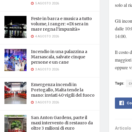
5 AGOSTO 2026
solo al r
Feste in barca e musica a tutto
Gli incon
volume, i ranger: «Di sera in
dalle 10:
mare regna l’impunità»
14:00.
4 AGOSTO 2026
Il costo 
Incendio in una palazzina a
Marsascala, salvate cinque
maggiori 
persone e un cane
oppure vi
3 AGOSTO 2026
Tags:
c
Emergenza incendi in
Portogallo, Malta tende la
mano: inviati 40 vigili del fuoco
3 AGOSTO 2026
Co
San Anton Gardens, parte il
maxi intervento di restauro da
Articolo
oltre 3 milioni di euro