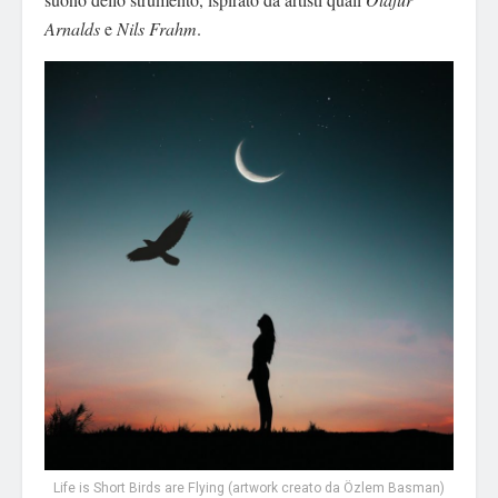
Arnalds
e
Nils Frahm
.
Life is Short Birds are Flying (artwork creato da Özlem Basman)