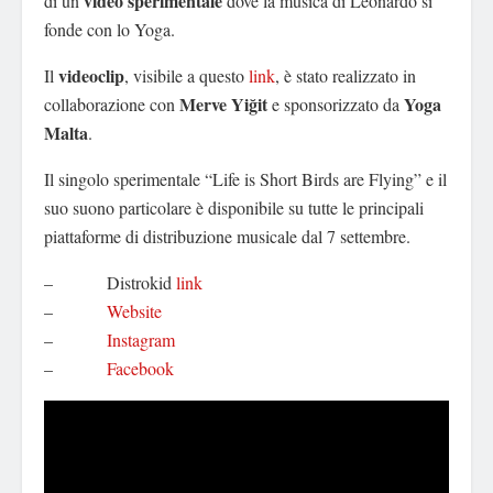
video sperimentale
di un
dove la musica di Leonardo si
fonde con lo Yoga.
videoclip
Il
, visibile a questo
link
, è stato realizzato in
Merve Yiğit
Yoga
collaborazione con
e sponsorizzato da
Malta
.
Il singolo sperimentale “Life is Short Birds are Flying” e il
suo suono particolare è disponibile su tutte le principali
piattaforme di distribuzione musicale dal 7 settembre.
– Distrokid
link
–
Website
–
Instagram
–
Facebook