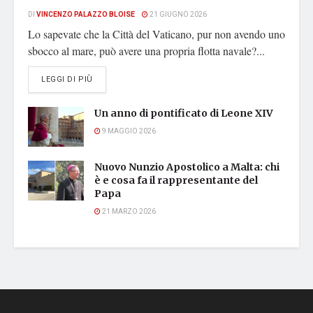
DI
VINCENZO PALAZZO BLOISE
21 GIUGNO 2026
Lo sapevate che la Città del Vaticano, pur non avendo uno
sbocco al mare, può avere una propria flotta navale?...
DETAILS
LEGGI DI PIÙ
Un anno di pontificato di Leone XIV
9 MAGGIO 2026
Nuovo Nunzio Apostolico a Malta: chi
è e cosa fa il rappresentante del
Papa
21 MARZO 2026