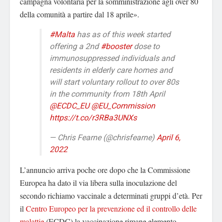
campagna volontaria per la somministrazione agli over 80
della comunità a partire dal 18 aprile».
#Malta
has as of this week started
offering a 2nd
#booster
dose to
immunosuppressed individuals and
residents in elderly care homes and
will start voluntary rollout to over 80s
in the community from 18th April
@ECDC_EU
@EU_Commission
https://t.co/r3RBa3UNXs
— Chris Fearne (@chrisfearne)
April 6,
2022
L’annuncio arriva poche ore dopo che la Commissione
Europea ha dato il via libera sulla inoculazione del
secondo richiamo vaccinale a determinati gruppi d’età. Per
il
Centro Europeo per la prevenzione ed il controllo delle
malattie
(ECDC) la vaccinazione rimane elemento