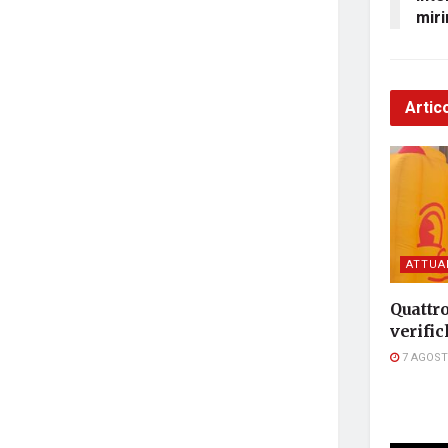
mir
Artico
ATTUA
Quattro
verific
7 AGOST