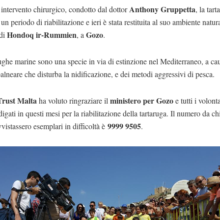
Anthony Gruppetta
ntervento chirurgico, condotto dal dottor
, la tar
 un periodo di riabilitazione e ieri è stata restituita al suo ambiente natur
Hondoq ir-Rummien
Gozo
 di
, a
.
ughe marine sono una specie in via di estinzione nel Mediterraneo, a ca
alneare che disturba la nidificazione, e dei metodi aggressivi di pesca.
Trust Malta
ministero per Gozo
ha voluto ringraziare il
e tutti i volont
igati in questi mesi per la riabilitazione della tartaruga. Il numero da c
9999 9505
vvistassero esemplari in difficoltà è
.