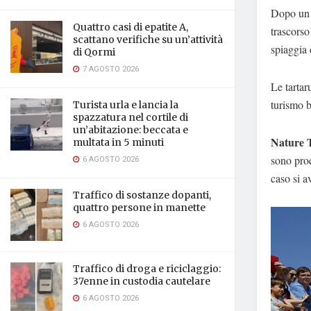
Dopo un i
Quattro casi di epatite A,
trascorso
scattano verifiche su un’attività
spiaggia
di Qormi
7 AGOSTO 2026
Le tartar
turismo b
Turista urla e lancia la
spazzatura nel cortile di
un’abitazione: beccata e
Nature 
multata in 5 minuti
sono prod
6 AGOSTO 2026
caso si a
Traffico di sostanze dopanti,
quattro persone in manette
6 AGOSTO 2026
Traffico di droga e riciclaggio:
37enne in custodia cautelare
6 AGOSTO 2026