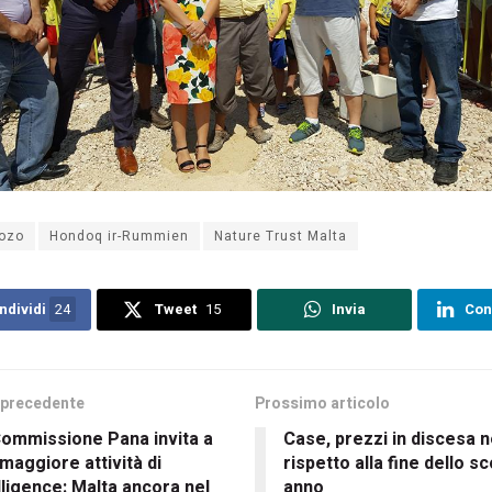
ozo
Hondoq ir-Rummien
Nature Trust Malta
ndividi
24
Tweet
15
Invia
Con
 precedente
Prossimo articolo
Commissione Pana invita a
Case, prezzi in discesa n
maggiore attività di
rispetto alla fine dello s
lligence: Malta ancora nel
anno