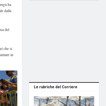
taruga ha
ale dalla
usa del
ari che si
hiamare in
Le rubriche del Corriere