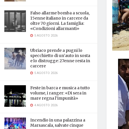
Falso allarme bomba a scuola,
15enne italiano in carcere da
oltre 70 giorni. La famiglia:
«Condizioni allarmanti»
5 AGOSTO 2026
Ubriaco prende a pugni lo
specchietto di un’auto in sosta
e lo distrugge: 27enne resta in
carcere
5 AGOSTO 2026
Feste in barca e musica a tutto
volume, i ranger: «Di sera in
mare regna l’impunità»
4 AGOSTO 2026
Incendio in una palazzina a
Marsascala, salvate cinque