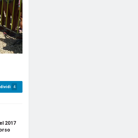
dividi
4
el 2017
corso