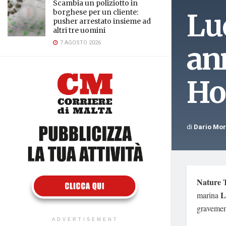
Scambia un poliziotto in
Lu
borghese per un cliente:
pusher arrestato insieme ad
altri tre uomini
7 AGOSTO 2026
ann
Ho
di
Dario Mo
Nature 
L
marina
gravemen
ADVERTISEMENT