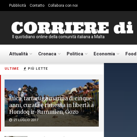
Pubblicità
Contatto
Collabora con noi
Il quotidiano online della comunità italiana a Malta
Attualità
Cronaca
Politica
Economia
Food
ULTIME
PIÙ LETTE
Luca, tartaruga marina di cinque
anni, curata e rimessa in libertà a
Hondoq ir-Rummien, Gozo
21 LUGLIO 2017