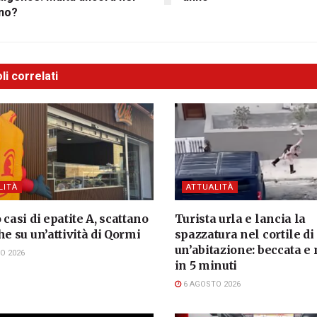
ino?
li correlati
LITÀ
ATTUALITÀ
 casi di epatite A, scattano
Turista urla e lancia la
he su un’attività di Qormi
spazzatura nel cortile di
un’abitazione: beccata e
O 2026
in 5 minuti
6 AGOSTO 2026