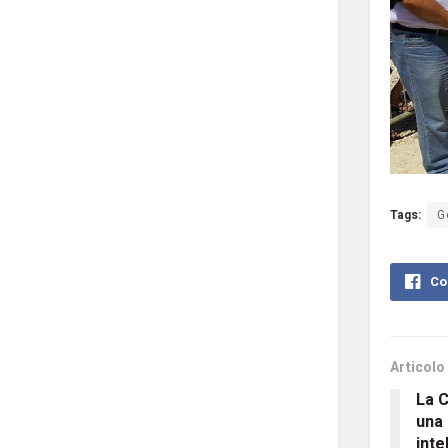
Tags:
G
Co
Articolo
La 
una 
inte