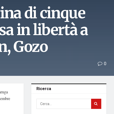
ina di cinque
a in libertà a
n, Gozo
0
Ricerca
aruga
ttembre