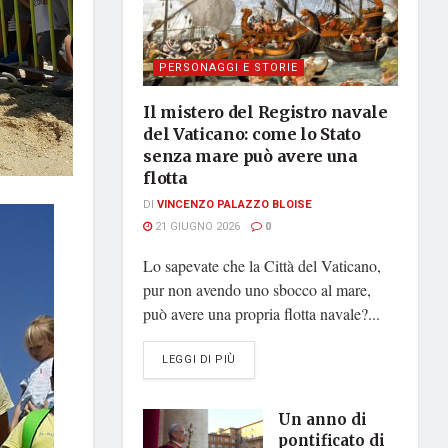
PERSONAGGI E STORIE
Il mistero del Registro navale
del Vaticano: come lo Stato
senza mare può avere una
flotta
DI
VINCENZO PALAZZO BLOISE
21 GIUGNO 2026
0
Lo sapevate che la Città del Vaticano,
pur non avendo uno sbocco al mare,
può avere una propria flotta navale?...
DETAILS
LEGGI DI PIÙ
Un anno di
pontificato di