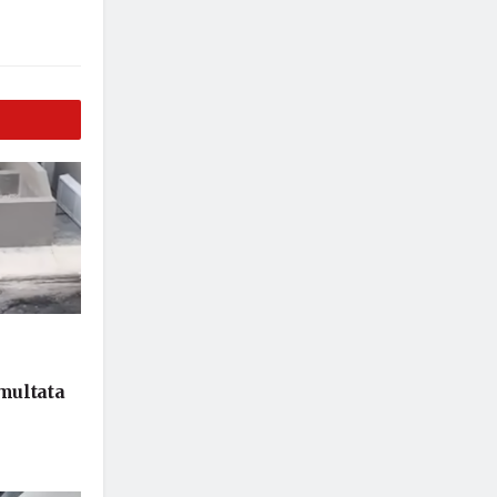
 multata