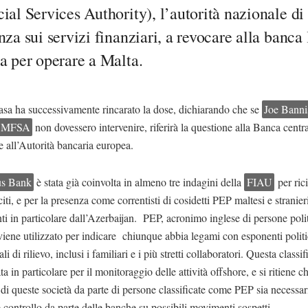
ial Services Authority), l’autorità nazionale di
nza sui servizi finanziari, a revocare alla banca 
a per operare a Malta.
asa ha successivamente rincarato la dose, dichiarando che se
Joe Banni
MFSA
non dovessero intervenire, riferirà la questione alla Banca centr
e all’Autorità bancaria europea.
us Bank
è stata già coinvolta in almeno tre indagini della
FIAU
per ric
eciti, e per la presenza come correntisti di cosidetti PEP maltesi e stranier
ti in particolare dall’Azerbaijan.
PEP, acronimo inglese di persone poli
viene utilizzato per indicare chiunque
abbia legami con esponenti politi
ali di rilievo, inclusi i familiari e i più stretti collaboratori. Questa classi
ta in particolare per il monitoraggio delle attività offshore, e si ritiene c
di queste società da parte di
persone classificate come PEP sia necessar
controllo da parte delle banche su possibili movimenti sospetti.