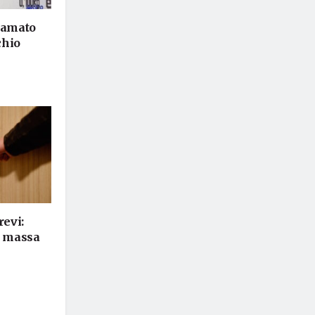
hiamato
chio
revi:
i massa