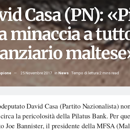
vid Casa (PN): «P
 minaccia a tutto
nanziario maltese
mpione
25 Novembre 2017
in
News
Tempo di lettura:2 mins read
odeputato David Casa (Partito Nazionalista) no
circa la pericolosità della Pilatus Bank. Per qu
to Joe Bannister, il presidente della MFSA (Mal