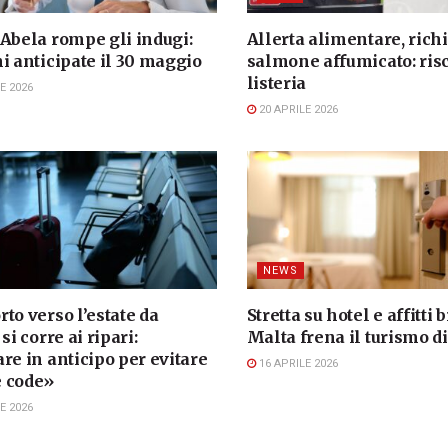
 Abela rompe gli indugi:
Allerta alimentare, ric
i anticipate il 30 maggio
salmone affumicato: ris
listeria
E 2026
20 APRILE 2026
NEWS
to verso l’estate da
Stretta su hotel e affitti b
si corre ai ripari:
Malta frena il turismo d
re in anticipo per evitare
16 APRILE 2026
 code»
E 2026