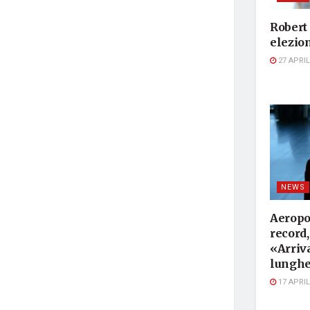
Robert
elezion
27 APRIL
NEWS
Aeropor
record, 
«Arriva
lunghe
17 APRIL