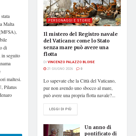
 stata
PERSONAGGI E STORIE
sa Malta
y (MFSA),
Il mistero del Registro navale
bile
del Vaticano: come lo Stato
o di
senza mare può avere una
flotta
 in seguito
DI
VINCENZO PALAZZO BLOISE
Panama
21 GIUGNO 2026
0
è
ori maltesi.
Lo sapevate che la Città del Vaticano,
, Pilatus
pur non avendo uno sbocco al mare,
 denaro
può avere una propria flotta navale?...
DETAILS
LEGGI DI PIÙ
Un anno di
pontificato di