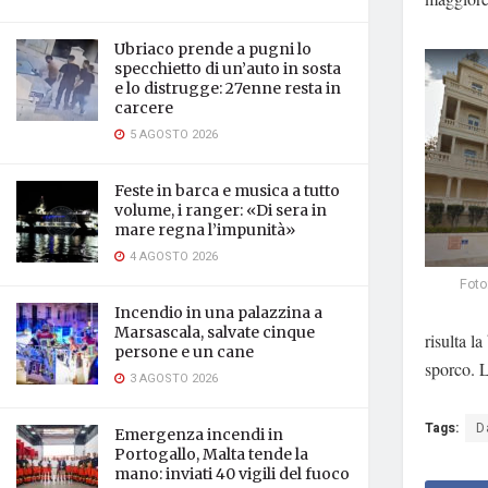
Ubriaco prende a pugni lo
specchietto di un’auto in sosta
e lo distrugge: 27enne resta in
carcere
5 AGOSTO 2026
Feste in barca e musica a tutto
volume, i ranger: «Di sera in
mare regna l’impunità»
4 AGOSTO 2026
Foto
Incendio in una palazzina a
Marsascala, salvate cinque
risulta l
persone e un cane
sporco. L
3 AGOSTO 2026
Tags:
D
Emergenza incendi in
Portogallo, Malta tende la
mano: inviati 40 vigili del fuoco