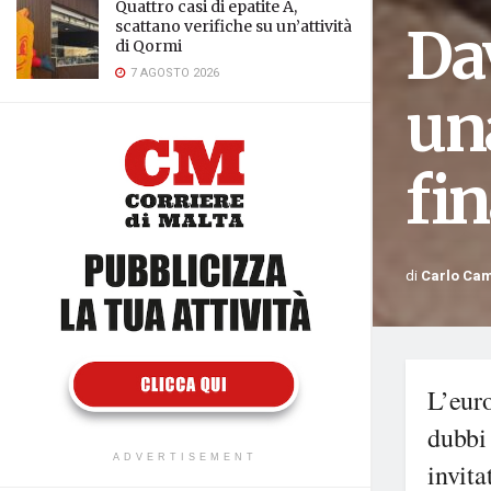
Quattro casi di epatite A,
Da
scattano verifiche su un’attività
di Qormi
7 AGOSTO 2026
una
fi
di
Carlo Ca
L’eur
dubbi 
ADVERTISEMENT
invita