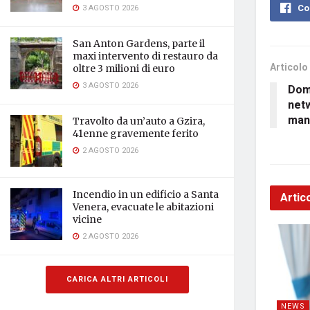
Co
3 AGOSTO 2026
San Anton Gardens, parte il
maxi intervento di restauro da
Articolo
oltre 3 milioni di euro
3 AGOSTO 2026
Dom
netw
mani
Travolto da un’auto a Gzira,
41enne gravemente ferito
2 AGOSTO 2026
Incendio in un edificio a Santa
Artico
Venera, evacuate le abitazioni
vicine
2 AGOSTO 2026
CARICA ALTRI ARTICOLI
NEWS