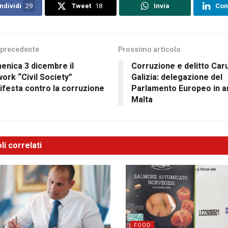
ndividi
29
Tweet
18
Invia
Con
 precedente
Prossimo articolo
enica 3 dicembre il
Corruzione e delitto Car
ork “Civil Society”
Galizia: delegazione del
festa contro la corruzione
Parlamento Europeo in ar
Malta
li correlati
FOOD