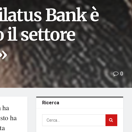
ilatus Bank è
 il settore
»
0
Ricerca
n ha
esto ha
ta