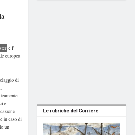
la
ster
e l’
ale europea
iclaggio di
i,
ticamente
ci e
Le rubriche del Corriere
ficazione
he in caso di
io un