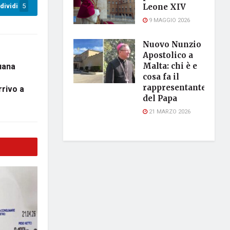
dividi
5
Leone XIV
9 MAGGIO 2026
Nuovo Nunzio
Apostolico a
uana
Malta: chi è e
cosa fa il
rappresentante
rivo a
del Papa
21 MARZO 2026