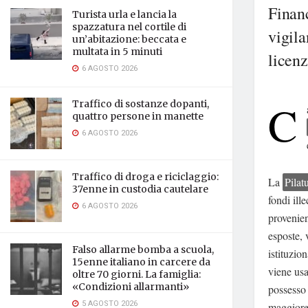
Financ
Turista urla e lancia la
spazzatura nel cortile di
vigila
un’abitazione: beccata e
multata in 5 minuti
licenz
6 AGOSTO 2026
C
Traffico di sostanze dopanti,
quattro persone in manette
6 AGOSTO 2026
Traffico di droga e riciclaggio:
La
Pilat
37enne in custodia cautelare
fondi ill
6 AGOSTO 2026
provenien
esposte, 
Falso allarme bomba a scuola,
istituzion
15enne italiano in carcere da
viene usa
oltre 70 giorni. La famiglia:
«Condizioni allarmanti»
possesso 
5 AGOSTO 2026
maggiore 