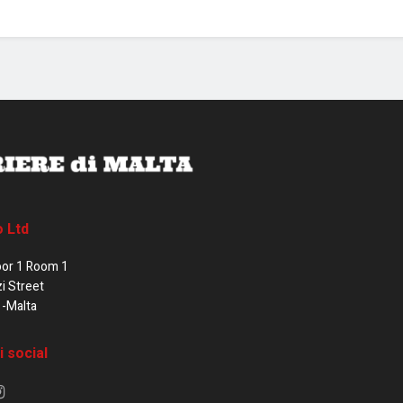
o Ltd
oor 1 Room 1
zi Street
1-Malta
i social