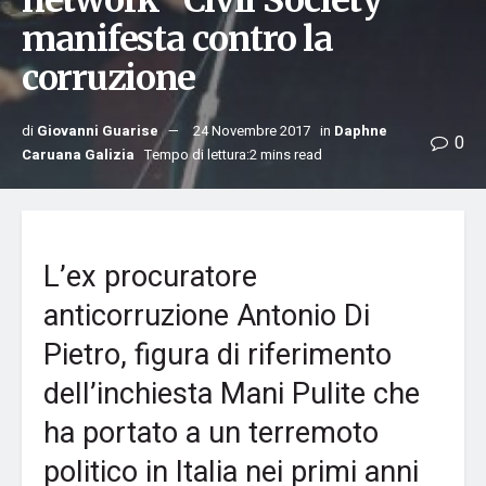
network “Civil Society”
manifesta contro la
corruzione
di
Giovanni Guarise
24 Novembre 2017
in
Daphne
0
Caruana Galizia
Tempo di lettura:2 mins read
L’ex procuratore
anticorruzione Antonio Di
Pietro, figura di riferimento
dell’inchiesta Mani Pulite che
ha portato a un terremoto
politico in Italia nei primi anni