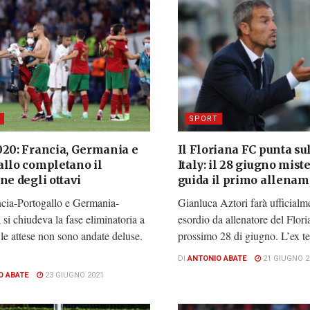
SPORT
020: Francia, Germania e
Il Floriana FC punta su
allo completano il
Italy: il 28 giugno miste
ne degli ottavi
guida il primo allena
cia-Portogallo e Germania-
Gianluca Aztori farà ufficialme
si chiudeva la fase eliminatoria a
esordio da allenatore del Flori
 le attese non sono andate deluse.
prossimo 28 di giugno. L’ex tec
.
DI
ANTONIO ABATE
21 GIUGNO 2
O ABATE
23 GIUGNO 2021