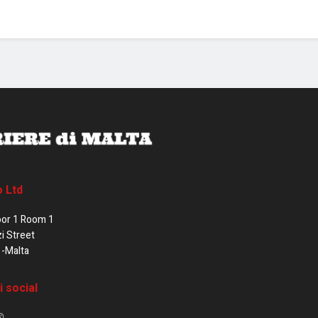
o Ltd
oor 1 Room 1
zi Street
1-Malta
i social