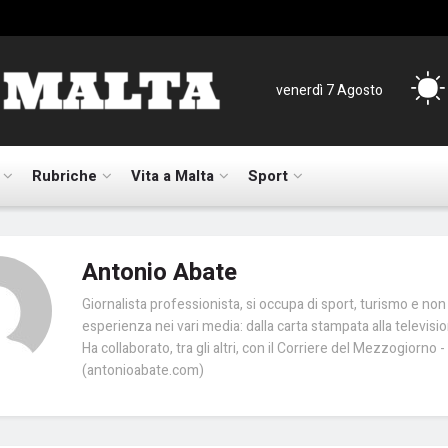
venerdì 7 Agosto
Rubriche
Vita a Malta
Sport
Antonio Abate
Giornalista professionista, si occupa di sport, turismo e non
esperienza nei vari media: dalla carta stampata alla televisio
Ha collaborato, tra gli altri, con il Corriere del Mezzogiorno -
(antonioabate.com)