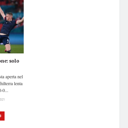
one: solo
ta aperta nel
ilterra lenta
-0...
021
3