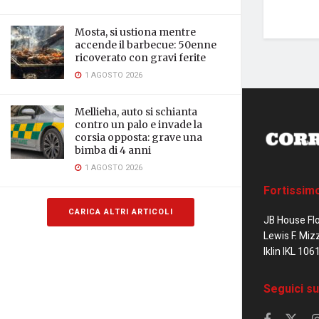
Mosta, si ustiona mentre
accende il barbecue: 50enne
ricoverato con gravi ferite
1 AGOSTO 2026
Mellieha, auto si schianta
contro un palo e invade la
corsia opposta: grave una
bimba di 4 anni
1 AGOSTO 2026
Fortissim
CARICA ALTRI ARTICOLI
JB House Fl
Lewis F. Miz
Iklin IKL 106
Seguici su