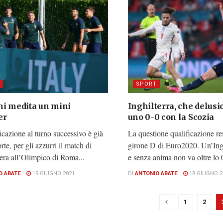
SPORT
i medita un mini
Inghilterra, che delusi
er
uno 0-0 con la Scozia
icazione al turno successivo è già
La questione qualificazione res
rte, per gli azzurri il match di
girone D di Euro2020. Un’Ingh
era all’Olimpico di Roma...
e senza anima non va oltre lo 0
O ABATE
19 GIUGNO 2021
DI
ANTONIO ABATE
18 GIUGNO 2
1
2