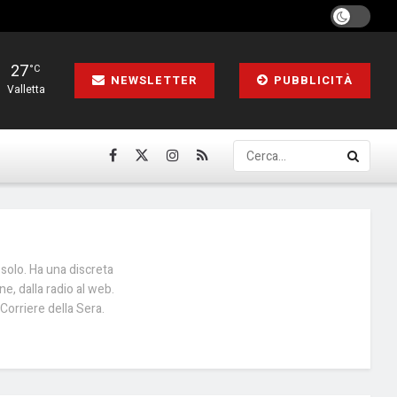
27
°C
NEWSLETTER
PUBBLICITÀ
Valletta
 solo. Ha una discreta
ne, dalla radio al web.
 Corriere della Sera.