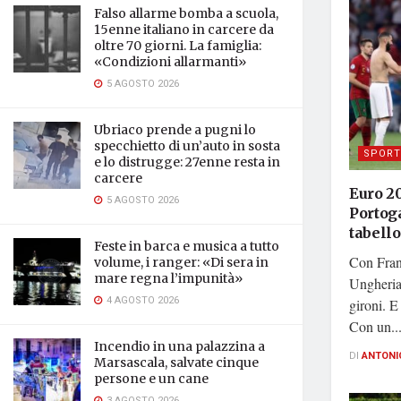
Falso allarme bomba a scuola,
15enne italiano in carcere da
oltre 70 giorni. La famiglia:
«Condizioni allarmanti»
5 AGOSTO 2026
Ubriaco prende a pugni lo
specchietto di un’auto in sosta
SPORT
e lo distrugge: 27enne resta in
carcere
Euro 2
5 AGOSTO 2026
Portog
tabello
Feste in barca e musica a tutto
Con Fran
volume, i ranger: «Di sera in
mare regna l’impunità»
Ungheria 
4 AGOSTO 2026
gironi. E
Con un..
Incendio in una palazzina a
DI
ANTONI
Marsascala, salvate cinque
persone e un cane
3 AGOSTO 2026