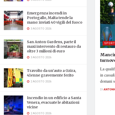
Emergenza incendi in
Portogallo, Malta tende la
mano: inviati 40 vigili del fuoco
3 AGOSTO 2026
San Anton Gardens, parte il
SPORT
maxi intervento di restauro da
oltre 3 milioni di euro
Mancin
3 AGOSTO 2026
turnov
La qualif
Travolto da un’auto a Gzira,
in cassafo
41enne gravemente ferito
domani s
2 AGOSTO 2026
DI
ANTONI
Incendio in un edificio a Santa
Venera, evacuate le abitazioni
vicine
2 AGOSTO 2026