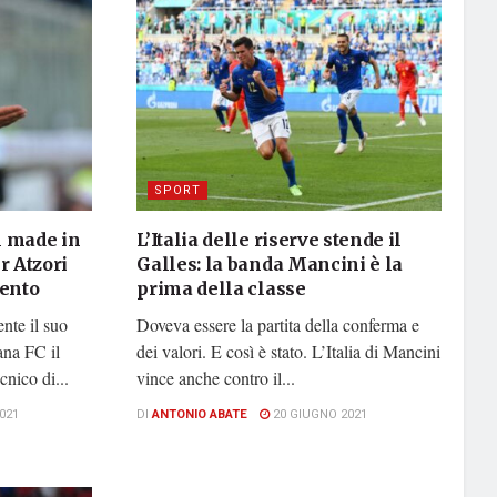
SPORT
l made in
L’Italia delle riserve stende il
r Atzori
Galles: la banda Mancini è la
mento
prima della classe
nte il suo
Doveva essere la partita della conferma e
ana FC il
dei valori. E così è stato. L’Italia di Mancini
nico di...
vince anche contro il...
021
DI
ANTONIO ABATE
20 GIUGNO 2021