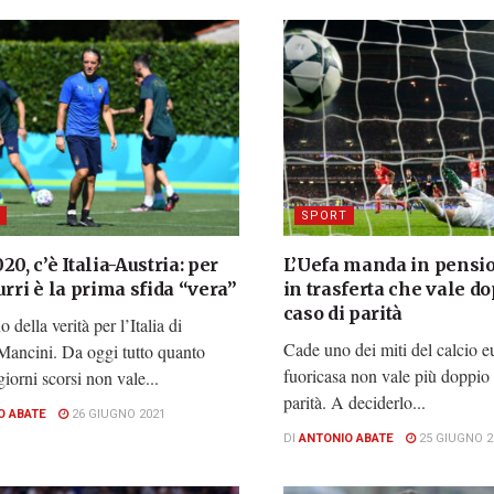
SPORT
20, c’è Italia-Austria: per
L’Uefa manda in pensio
urri è la prima sfida “vera”
in trasferta che vale do
caso di parità
o della verità per l’Italia di
Cade uno dei miti del calcio eu
Mancini. Da oggi tutto quanto
fuoricasa non vale più doppio 
giorni scorsi non vale...
parità. A deciderlo...
O ABATE
26 GIUGNO 2021
DI
ANTONIO ABATE
25 GIUGNO 2