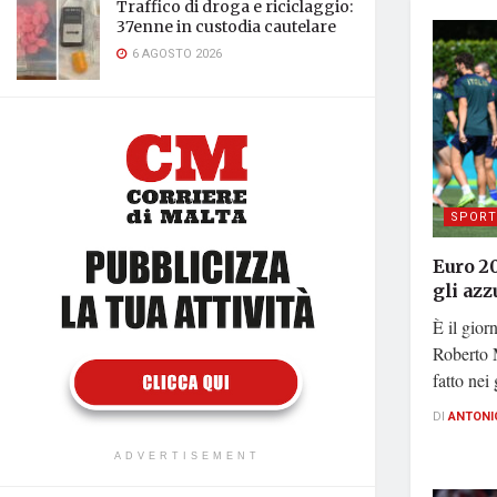
Traffico di droga e riciclaggio:
37enne in custodia cautelare
6 AGOSTO 2026
SPORT
Euro 20
gli azz
È il giorn
Roberto 
fatto nei 
DI
ANTONI
ADVERTISEMENT